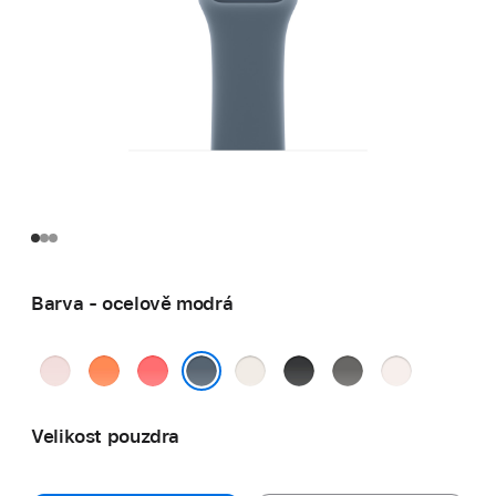
Barva - ocelově modrá
jemně
mandarinková
guavově
hvězdně
černá
skálově
světle
růžová
růžová
bílá
šedá
ruměná
ocelově modrá
Velikost pouzdra