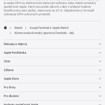
je sazba DPH na elektronické stahování softwaru nebo ostatní produkty
společnosti Apple, které jsou podle zákonů o dani z přidané hodnoty
klasifikovány jako služby, stanovena na 23 %. Objednávkový formulář
zobrazuje DPH vybraných produktů.
Watch
Koupit řemínek k Apple Watch
Apple
40mm ocelově modrý sportovní řemínek – M/L
Nakupuj a objevuj
Apple Peněženka
Účet
Zábava
Apple Store
Pro firmy
Pro školství
Hodnoty společnosti Apple