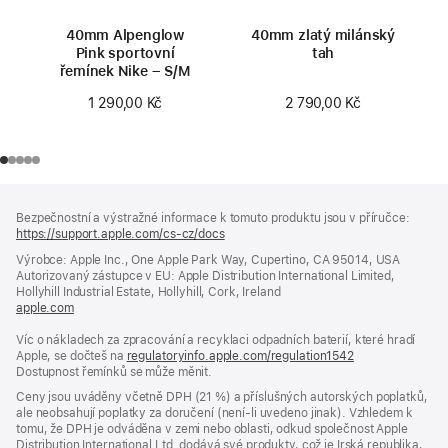
40mm Alpenglow
40mm zlatý milánský
Pink sportovní
tah
řemínek Nike – S/M
2 790,00 Kč
1 290,00 Kč
Zápatí
poznámky
Bezpečnostní a výstražné informace k tomuto produktu jsou v příručce:
https://support.apple.com/cs-cz/docs
(otevře
se
Výrobce: Apple Inc., One Apple Park Way, Cupertino, CA 95014, USA
v novém
Autorizovaný zástupce v EU: Apple Distribution International Limited,
okně)
Hollyhill Industrial Estate, Hollyhill, Cork, Ireland
apple.com
(otevře
se
Víc o nákladech za zpracování a recyklaci odpadních baterií, které hradí
v novém
Apple, se dočteš na
okně)
regulatoryinfo.apple.com/regulation1542
(otevře
Dostupnost řemínků se může měnit.
se
v novém
Ceny jsou uváděny včetně DPH (21 %) a příslušných autorských poplatků,
okně)
ale neobsahují poplatky za doručení (není-li uvedeno jinak). Vzhledem k
tomu, že DPH je odváděna v zemi nebo oblasti, odkud společnost Apple
Distribution International Ltd. dodává své produkty, což je Irská republika,