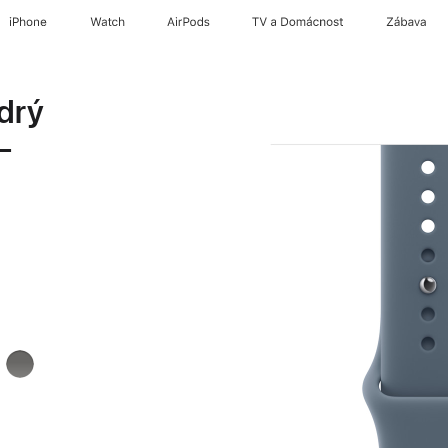
iPhone
Watch
AirPods
TV a Domácnost
Zábava
drý
–
á
skálově
šedá