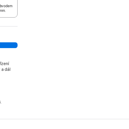
 obvodem
mm.
ízení
 a dál
i.