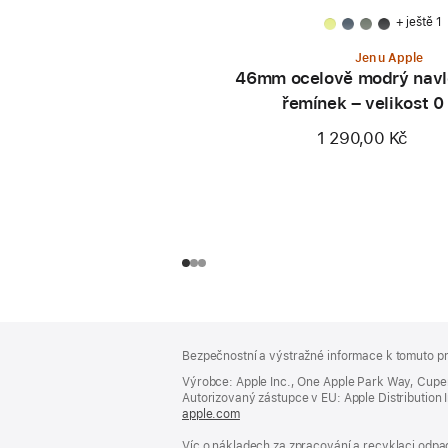
+ ještě 1
Jen u Apple
46mm ocelově modrý navl
řemínek – velikost 0
1 290,00 Kč
Zápatí
poznámky
Bezpečnostní a výstražné informace k tomuto pr
Výrobce: Apple Inc., One Apple Park Way, Cupe
Autorizovaný zástupce v EU: Apple Distribution Int
apple.com
(otevře
se
Víc o nákladech za zpracování a recyklaci odpad
v novém