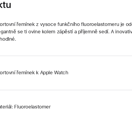
ktu
ortovní řemínek z vysoce funkčního fluoroelastomeru je odo
egantně se ti ovine kolem zápěstí a příjemně sedí. A inovati
hodlné.
ortovní řemínek k Apple Watch
teriál: Fluoroelastomer