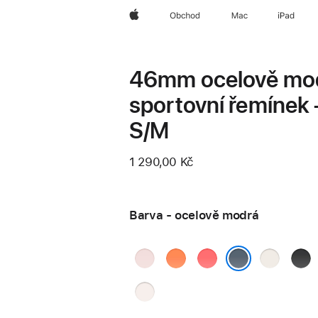
Apple
Obchod
Mac
iPad
46mm ocelově mo
sportovní řemínek 
S/M
1 290,00 Kč
Barva - ocelově modrá
jemně
mandarinková
guavově
hvězdně
čern
růžová
růžová
bílá
ocelově modrá
světle
ruměná