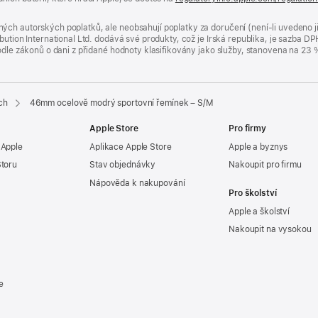
ých autorských poplatků, ale neobsahují poplatky za doručení (není-li uvedeno 
bution International Ltd. dodává své produkty, což je Irská republika, je sazba 
 podle zákonů o dani z přidané hodnoty klasifikovány jako služby, stanovena na 
ch
46mm ocelově modrý sportovní řemínek – S/M
Apple Store
Pro firmy
 Apple
Aplikace Apple Store
Apple a byznys
Storu
Stav objednávky
Nakoupit pro firmu
Nápověda k nakupování
Pro školství
Apple a školství
Nakoupit na vysokou
e