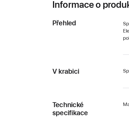
Informace o produ
Přehled
Sp
El
po
V krabici
Sp
Technické
Ma
specifikace