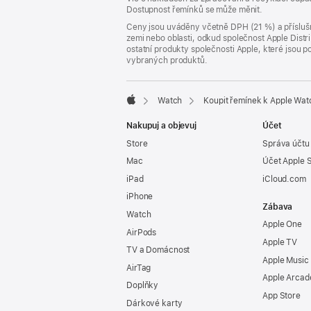
Dostupnost řemínků se může měnit.
okně)
Ceny jsou uváděny včetně DPH (21 %) a příslušn
zemi nebo oblasti, odkud společnost Apple Distri
ostatní produkty společnosti Apple, které jsou
vybraných produktů.
Watch
Koupit řemínek k Apple Wat
Apple
Nakupuj a objevuj
Účet
Store
Správa účtu
Mac
Účet Apple 
iPad
iCloud.com
iPhone
Zábava
Watch
Apple One
AirPods
Apple TV
TV a Domácnost
Apple Music
AirTag
Apple Arcad
Doplňky
App Store
Dárkové karty