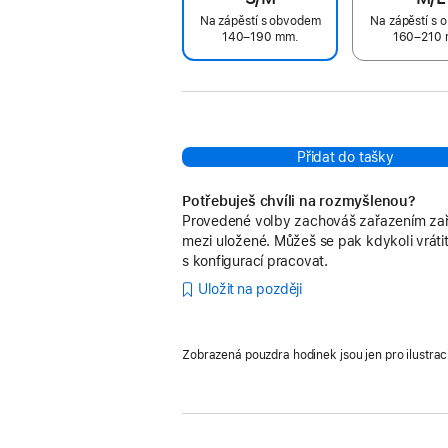
Na zápěstí s obvodem
Na zápěstí s
140–190 mm.
160–210 
Přidat do tašky
Potřebuješ chvíli na rozmyšlenou?
Provedené volby zachováš zařazením zař
mezi uložené. Můžeš se pak kdykoli vrátit
s konfigurací pracovat.
Uložit na později
Zobrazená pouzdra hodinek jsou jen pro ilustrac