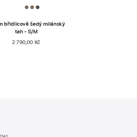
 břidlicově šedý milánský
tah - S/M
2 790,00 Kč
n1542
(otevře