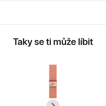
Taky se ti může líbit
Předchozí
Další