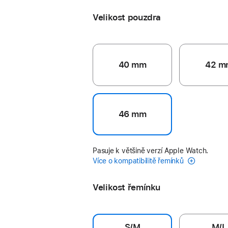
Velikost pouzdra
40 mm
42 m
46 mm
Pasuje k většině verzí Apple Watch.
Více o kompatibilitě řemínků
Velikost řemínku
S/M
M/L