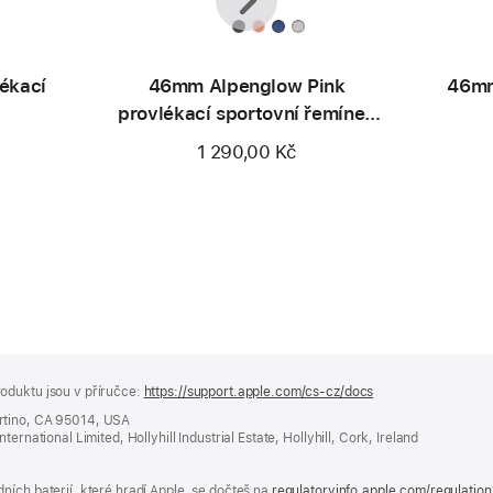
ékací
46mm Alpenglow Pink
46mm
provlékací sportovní řemínek
Nike
1 290,00 Kč
oduktu jsou v příručce:
https://support.apple.com/cs-cz/docs
(otevře
se
rtino, CA 95014, USA
v novém
ernational Limited, Hollyhill Industrial Estate, Hollyhill, Cork, Ireland
okně)
ních baterií, které hradí Apple, se dočteš na
regulatoryinfo.apple.com/regulatio