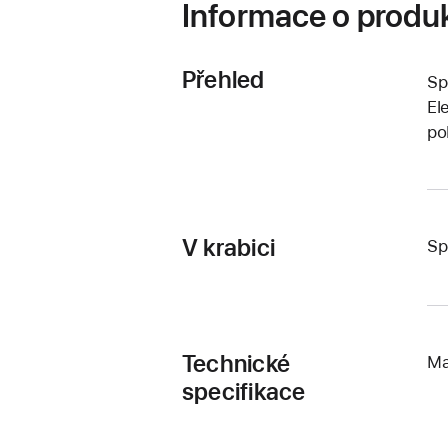
Informace o produ
Přehled
Sp
El
po
V krabici
Sp
Technické
Ma
specifikace