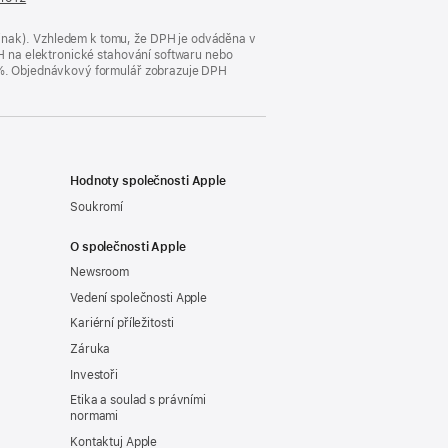
se
v novém
jinak). Vzhledem k tomu, že DPH je odváděna v
okně)
DPH na elektronické stahování softwaru nebo
23 %. Objednávkový formulář zobrazuje DPH
Hodnoty společnosti Apple
Soukromí
O společnosti Apple
Newsroom
Vedení společnosti Apple
Kariérní příležitosti
Záruka
Investoři
Etika a soulad s právními
normami
Kontaktuj Apple