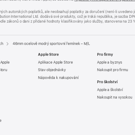
ých autorských poplatků, ale neobsahují poplatky za doručení (není-li uvedeno 
bution International Ltd. dodává své produkty, což je Irská republika, je sazba 
 podle zákonů o dani z přidané hodnoty klasifikovány jako služby, stanovena na 
ch
46mm ocelově modrý sportovní řemínek – M/L
Apple Store
Pro firmy
 Apple
Aplikace Apple Store
Apple a byznys
Storu
Stav objednávky
Nakoupit pro firmu
Nápověda k nakupování
Pro školství
Apple a školství
Nakoupit na vysokou
e