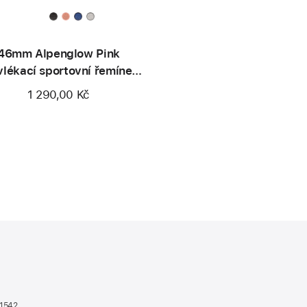
46mm Alpenglow Pink
vlékací sportovní řemínek
Nike
1 290,00 Kč
n1542
(otevře