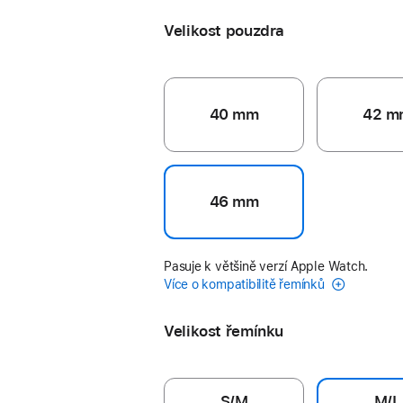
Velikost pouzdra
40 mm
42 m
46 mm
Pasuje k většině verzí Apple Watch.
Více o kompatibilitě řemínků
Velikost řemínku
S/M
M/L