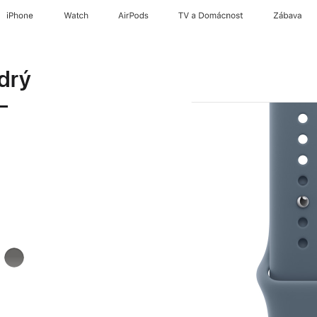
iPhone
Watch
AirPods
TV a Domácnost
Zábava
drý
–
á
skálově
šedá