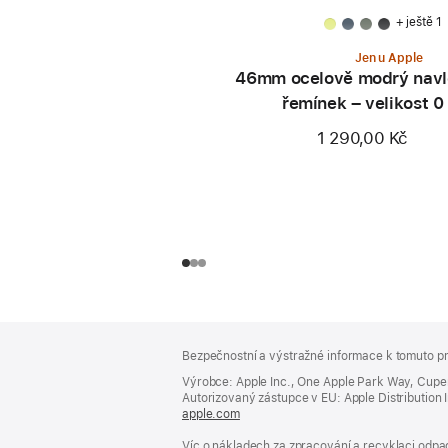
+ ještě 1
Jen u Apple
46mm ocelově modrý navl
řemínek – velikost 0
1 290,00 Kč
Zápatí
poznámky
Bezpečnostní a výstražné informace k tomuto pr
Výrobce: Apple Inc., One Apple Park Way, Cupe
Autorizovaný zástupce v EU: Apple Distribution Int
apple.com
(otevře
se
Víc o nákladech za zpracování a recyklaci odpad
v novém