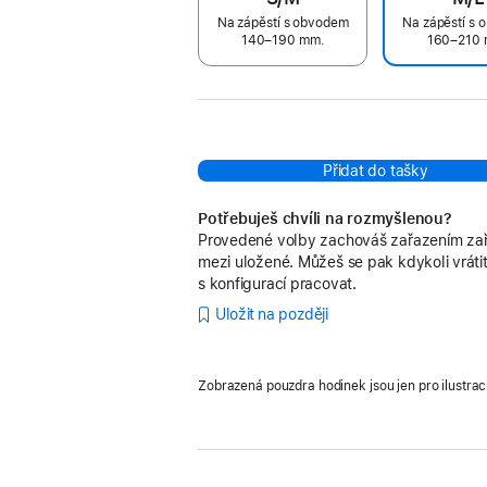
Na zápěstí s obvodem
Na zápěstí s
140–190 mm.
160–210 
Přidat do tašky
Potřebuješ chvíli na rozmyšlenou?
Provedené volby zachováš zařazením zař
mezi uložené. Můžeš se pak kdykoli vrátit
s konfigurací pracovat.
Uložit na později
Zobrazená pouzdra hodinek jsou jen pro ilustrac