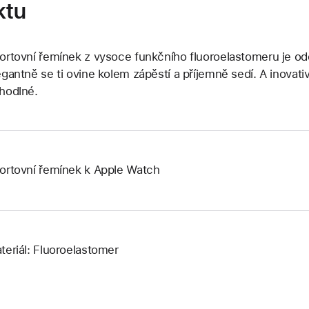
ktu
ortovní řemínek z vysoce funkčního fluoroelastomeru je odo
egantně se ti ovine kolem zápěstí a příjemně sedí. A inovati
hodlné.
ortovní řemínek k Apple Watch
teriál: Fluoroelastomer