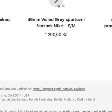
ékací
46mm Veiled Grey sportovní
řemínek Nike – S/M
pro
1 290,00 Kč
oduktu jsou v příručce:
https://support.apple.com/cs-cz/docs
(otevře
se
rtino, CA 95014, USA
v novém
ernational Limited, Hollyhill Industrial Estate, Hollyhill, Cork, Ireland
okně)
ních baterií, které hradí Apple, se dočteš na
regulatoryinfo.apple.com/regulatio