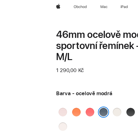
Apple
Obchod
Mac
iPad
46mm ocelově mo
sportovní řemínek 
M/L
1 290,00 Kč
Barva - ocelově modrá
jemně
mandarinková
guavově
hvězdně
čern
růžová
růžová
bílá
ocelově modrá
světle
ruměná