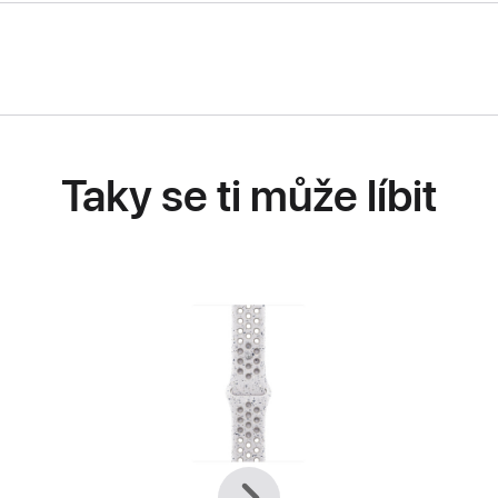
Taky se ti může líbit
Předchozí
Další