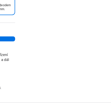
 obvodem
mm.
ízení
 a dál
i.