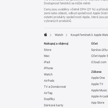
Dostupnost řemínků se může měnit.
okně)
Ceny jsou uváděny včetně DPH (21 %) a příslušn
zemi nebo oblasti, odkud společnost Apple Distri
ostatní produkty společnosti Apple, které jsou
vybraných produktů.
Watch
Koupit řemínek k Apple Wat
Apple
Nakupuj a objevuj
Účet
Store
Správa účtu
Mac
Účet Apple 
iPad
iCloud.com
iPhone
Zábava
Watch
Apple One
AirPods
Apple TV
TV a Domácnost
Apple Music
AirTag
Apple Arcad
Doplňky
App Store
Dárkové karty