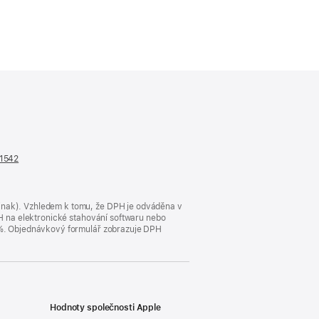
n1542
(otevře
se
v novém
okně)
jinak). Vzhledem k tomu, že DPH je odváděna v
DPH na elektronické stahování softwaru nebo
23 %. Objednávkový formulář zobrazuje DPH
Hodnoty společnosti Apple