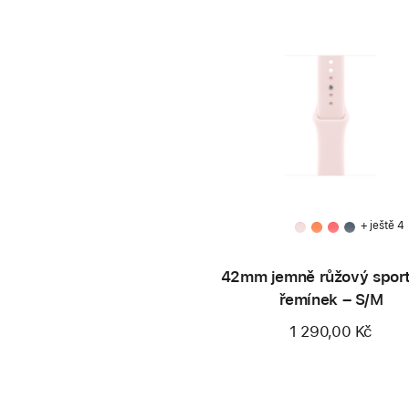
+ ještě 4
42mm jemně růžový sport
řemínek – S/M
1 290,00 Kč