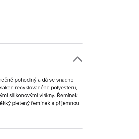
imečně pohodlný a dá se snadno
vláken recyklovaného polyesteru,
nkými silikonovými vlákny. Řemínek
Měkký pletený řemínek s příjemnou