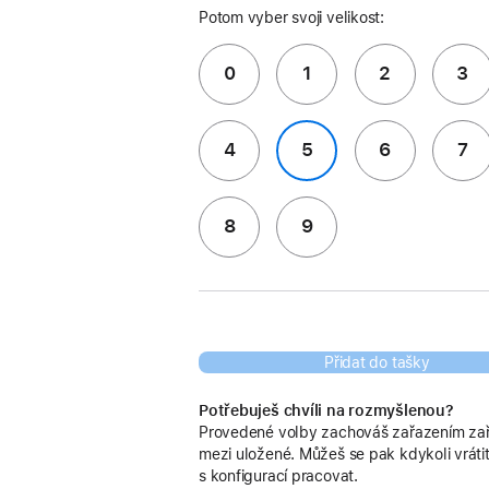
Potom vyber svoji velikost:
0
1
2
3
4
5
6
7
8
9
Přidat do tašky
Potřebuješ chvíli na rozmyšlenou?
Provedené volby zachováš zařazením zař
mezi uložené. Můžeš se pak kdykoli vrátit
s konfigurací pracovat.