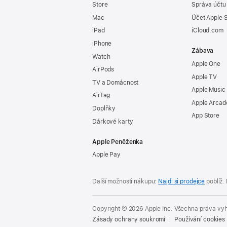
Store
Správa účtu
Mac
Účet Apple 
iPad
iCloud.com
iPhone
Zábava
Watch
Apple One
AirPods
Apple TV
TV a Domácnost
Apple Music
AirTag
Apple Arcad
Doplňky
App Store
Dárkové karty
Apple Peněženka
Apple Pay
Další možnosti nákupu:
Najdi si prodejce
poblíž.
Copyright © 2026 Apple Inc. Všechna práva vy
Zásady ochrany soukromí
Používání cookies