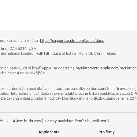
oduktu jsou v příručce:
https://support.apple.com/cs-cz/docs
(otevře
se
rtino, CA 95014, USA
v novém
ernational Limited, Hollyhill Industrial Estate, Hollyhill, Cork, Ireland
okně)
ních baterií, které hradí Apple, se dočteš na
regulatoryinfo.apple.com/regulatio
ch Series 4 nebo novějšími.
ých autorských poplatků, ale neobsahují poplatky za doručení (není-li uvedeno 
bution International Ltd. dodává své produkty, což je Irská republika, je sazba 
 podle zákonů o dani z přidané hodnoty klasifikovány jako služby, stanovena na 
ch
42mm kurkumový pletený navlékací řemínek – velikost 5
Apple Store
Pro firmy