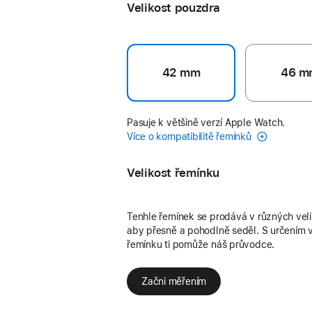
Velikost pouzdra
42 mm
46 m
Pasuje k většině verzí Apple Watch.
Více o kompatibilitě řemínků
Velikost řemínku
Tenhle řemínek se prodává v různých vel
aby přesně a pohodlně seděl. S určením v
řemínku ti pomůže náš průvodce.
Začni měřením