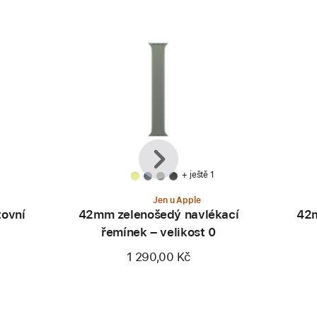
Předchozí
Další
+ ještě 1
Jen u Apple
ovní
42mm zelenošedý navlékací
42m
řemínek – velikost 0
1 290,00 Kč