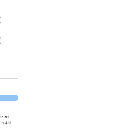
ízení
 a dál