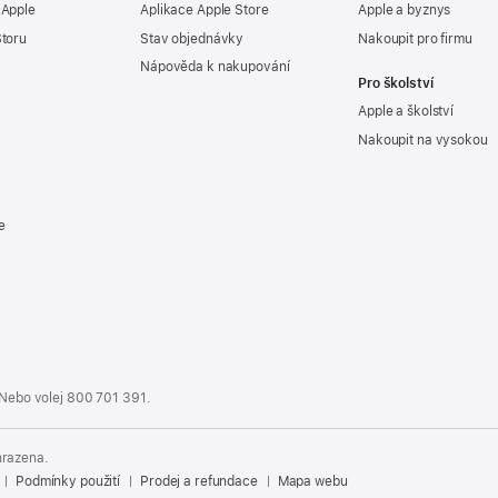
 Apple
Aplikace Apple Store
Apple a byznys
Storu
Stav objednávky
Nakoupit pro firmu
Nápověda k nakupování
Pro školství
Apple a školství
Nakoupit na vysokou
e
 Nebo volej
800 701 391
.
hrazena.
Podmínky použití
Prodej a refundace
Mapa webu