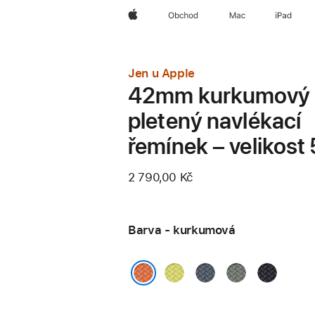
Apple
Obchod
Mac
iPad
Jen u Apple
42mm kurkumový
pletený navlékací
řemínek – velikost 
2 790,00 Kč
Barva - kurkumová
neonově
ocelově
zelenošedá
temně
žlutá
modrá
inkoustov
kurkumová