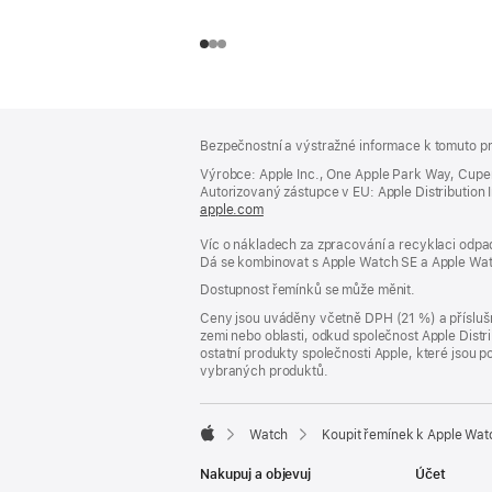
Zápatí
poznámky
Bezpečnostní a výstražné informace k tomuto pr
Výrobce: Apple Inc., One Apple Park Way, Cupe
Autorizovaný zástupce v EU: Apple Distribution Int
apple.com
(otevře
se
Víc o nákladech za zpracování a recyklaci odpad
v novém
Dá se kombinovat s Apple Watch SE a Apple Wat
okně)
Dostupnost řemínků se může měnit.
Ceny jsou uváděny včetně DPH (21 %) a příslušn
zemi nebo oblasti, odkud společnost Apple Distri
ostatní produkty společnosti Apple, které jsou
vybraných produktů.
Watch
Koupit řemínek k Apple Wat
Apple
Nakupuj a objevuj
Účet