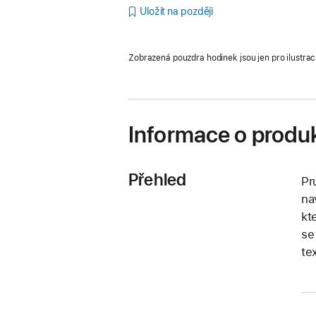
Uložit na později
Zobrazená pouzdra hodinek jsou jen pro ilustrac
Informace o produ
Přehled
Pr
na
kt
se
te