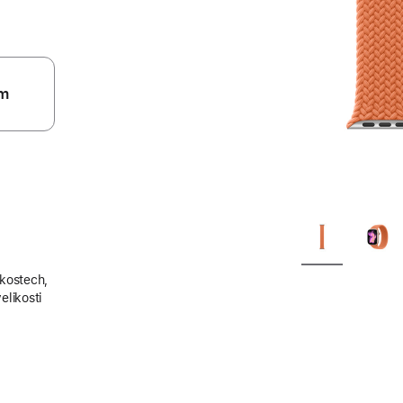
m
ikostech,
elikosti