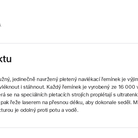
i.
ktu
užný, jedinečně navržený pletený navlékací řemínek je výj
vléknout i stáhnout. Každý řemínek je vyrobený ze 16 000 
erá se na speciálních pletacích strojích proplétají s ultrate
 pak řeže laserem na přesnou délku, aby dokonale seděl. 
xturou je odolný proti potu a vodě.