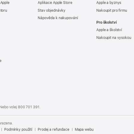
 Apple
Aplikace Apple Store
Apple a byznys
Storu
Stav objednávky
Nakoupit pro firmu
Nápověda k nakupování
Pro školství
Apple a školství
Nakoupit na vysokou
e
 Nebo volej
800 701 391
.
hrazena.
Podmínky použití
Prodej a refundace
Mapa webu