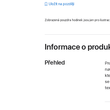
Uložit na později
Zobrazená pouzdra hodinek jsou jen pro ilustrac
Informace o produ
Přehled
Pr
na
kt
se
te