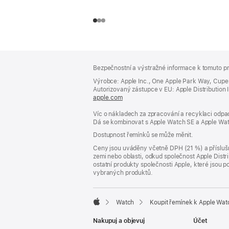
Zápatí
poznámky
Bezpečnostní a výstražné informace k tomuto pr
Výrobce: Apple Inc., One Apple Park Way, Cupe
Autorizovaný zástupce v EU: Apple Distribution Int
apple.com
(otevře
se
Víc o nákladech za zpracování a recyklaci odpad
v novém
Dá se kombinovat s Apple Watch SE a Apple Wat
okně)
Dostupnost řemínků se může měnit.
Ceny jsou uváděny včetně DPH (21 %) a příslušn
zemi nebo oblasti, odkud společnost Apple Distri
ostatní produkty společnosti Apple, které jsou
vybraných produktů.
Watch
Koupit řemínek k Apple Wat
Apple
Nakupuj a objevuj
Účet