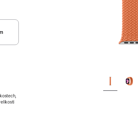
m
ikostech,
elikosti