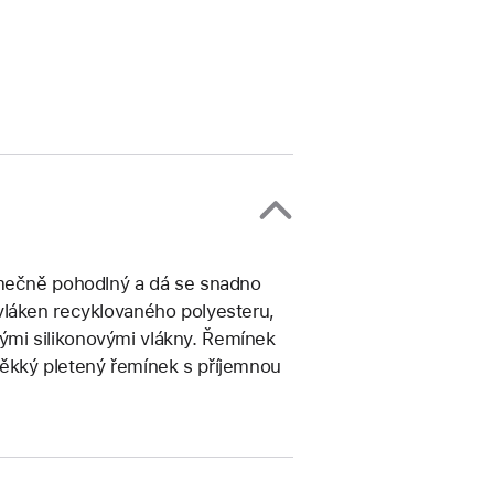
imečně pohodlný a dá se snadno
vláken recyklovaného polyesteru,
nkými silikonovými vlákny. Řemínek
Měkký pletený řemínek s příjemnou