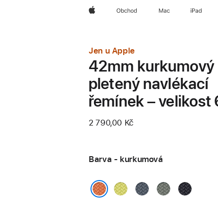
Apple
Obchod
Mac
iPad
Jen u Apple
42mm kurkumový
pletený navlékací
řemínek – velikost 
2 790,00 Kč
Barva - kurkumová
neonově
ocelově
zelenošedá
temně
žlutá
modrá
inkoustov
kurkumová