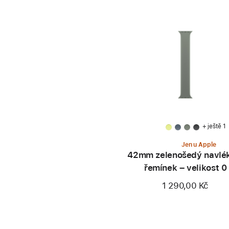
+ ještě 1
Jen u Apple
42mm zelenošedý navlé
řemínek – velikost 0
1 290,00 Kč