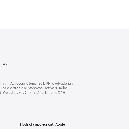
n1542
(otevře
se
v novém
okně)
jinak). Vzhledem k tomu, že DPH je odváděna v
DPH na elektronické stahování softwaru nebo
23 %. Objednávkový formulář zobrazuje DPH
Hodnoty společnosti Apple