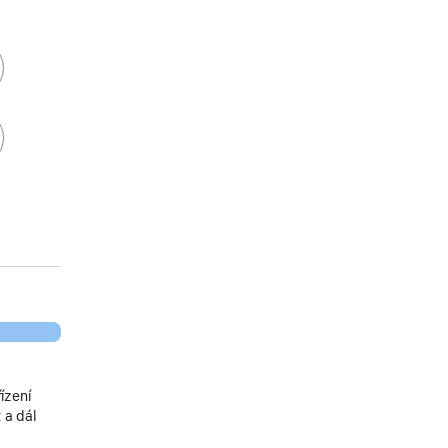
ízení
 a dál