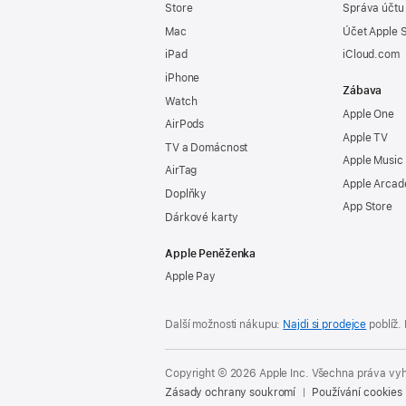
Store
Správa účtu
Mac
Účet Apple 
iPad
iCloud.com
iPhone
Zábava
Watch
Apple One
AirPods
Apple TV
TV a Domácnost
Apple Music
AirTag
Apple Arcad
Doplňky
App Store
Dárkové karty
Apple Peněženka
Apple Pay
Další možnosti nákupu:
Najdi si prodejce
poblíž.
Copyright © 2026 Apple Inc. Všechna práva vy
Zásady ochrany soukromí
Používání cookies