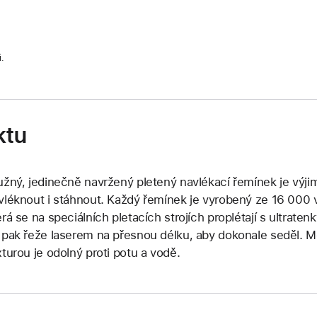
i.
ktu
užný, jedinečně navržený pletený navlékací řemínek je výj
vléknout i stáhnout. Každý řemínek je vyrobený ze 16 000 
erá se na speciálních pletacích strojích proplétají s ultrate
 pak řeže laserem na přesnou délku, aby dokonale seděl. 
xturou je odolný proti potu a vodě.