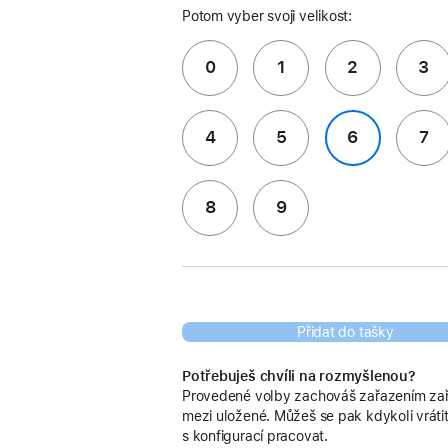
Potom vyber svoji velikost:
0
1
2
3
4
5
6
7
8
9
Přidat do tašky
Potřebuješ chvíli na rozmyšlenou?
Provedené volby zachováš zařazením zař
mezi uložené. Můžeš se pak kdykoli vrátit
s konfigurací pracovat.