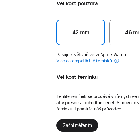
Velikost pouzdra
42 mm
46 m
Pasuje k většině verzí Apple Watch.
Více o kompatibilitě řemínků
Velikost řemínku
Tenhle řemínek se prodává v různých vel
aby přesně a pohodlně seděl. S určením v
řemínku ti pomůže náš průvodce.
Začni měřením