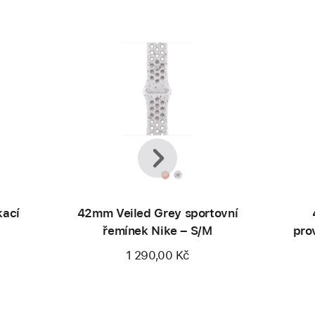
Předchozí
Další
kací
42mm Veiled Grey sportovní
řemínek Nike – S/M
pro
1 290,00 Kč