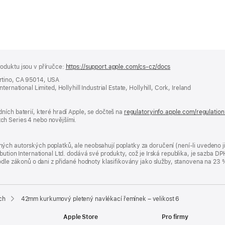
oduktu jsou v příručce:
https://support.apple.com/cs-cz/docs
(otevře
se
rtino, CA 95014, USA
v novém
ernational Limited, Hollyhill Industrial Estate, Hollyhill, Cork, Ireland
okně)
ních baterií, které hradí Apple, se dočteš na
regulatoryinfo.apple.com/regulatio
ch Series 4 nebo novějšími.
ých autorských poplatků, ale neobsahují poplatky za doručení (není-li uvedeno 
bution International Ltd. dodává své produkty, což je Irská republika, je sazba 
 podle zákonů o dani z přidané hodnoty klasifikovány jako služby, stanovena na 
ch
42mm kurkumový pletený navlékací řemínek – velikost 6
Apple Store
Pro firmy