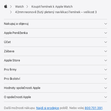
Watch
Koupit řemínek k Apple Watch
Apple
42mm neonově žlutý pletený navlékací řemínek – velikost 3
Nakupuj a objevuj
Apple Peněženka
Účet
Zábava
Apple Store
Pro firmy
Pro školství
Hodnoty společnosti Apple
O společnosti Apple
Další možnosti nákupu:
Najdi si prodejce
poblíž. Nebo volej
800 701 391
.