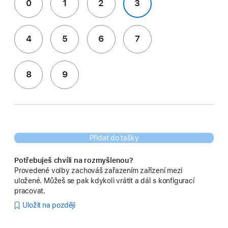
0
1
2
3
4
5
6
7
8
9
Přidat do tašky
Potřebuješ chvíli na rozmyšlenou?
Provedené volby zachováš zařazením zařízení mezi
uložené. Můžeš se pak kdykoli vrátit a dál s konfigurací
pracovat.
Uložit na později