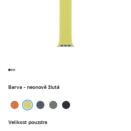
Barva - neonově žlutá
kurkumová
ocelově
zelenošedá
temně
modrá
inkoustová
neonově žlutá
Velikost pouzdra