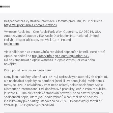
Zápatí
poznámky
Bezpečnostní a výstražné informace k tomuto produktu jsou v příručce:
https://support.apple.com/cs-cz/docs
(otevře
se
Výrobce: Apple Inc., One Apple Park Way, Cupertino, CA 95014, USA
v novém
Autorizovaný zástupce v EU: Apple Distribution International Limited,
okně)
Hollyhill Industrial Estate, Hollyhill, Cork, Ireland
apple.com
(otevře
se
Víc o nákladech za zpracování a recyklaci odpadních baterií, které hradí
v novém
Apple, se dočteš na
okně)
regulatoryinfo.apple.com/regulation1542
(otevře
Dá se kombinovat s Apple Watch SE a Apple Watch Series 4 nebo
se
novějšími.
v novém
okně)
Dostupnost řemínků se může měnit.
Ceny jsou uváděny včetně DPH (21 %) a příslušných autorských poplatků,
ale neobsahují poplatky za doručení (není-li uvedeno jinak). Vzhledem k
tomu, že DPH je odváděna v zemi nebo oblasti, odkud společnost Apple
Distribution International Ltd. dodává své produkty, což je Irská republika,
je sazba DPH na elektronické stahování softwaru nebo ostatní produkty
společnosti Apple, které jsou podle zákonů o dani z přidané hodnoty
klasifikovány jako služby, stanovena na 23 %. Objednávkový formulář
zobrazuje DPH vybraných produktů.