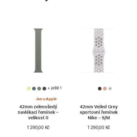
+ ještě 1
Jen u Apple
42mm zelenošedý
42mm Veiled Grey
navlékací řemínek –
sportovní řemínek
velikost 0
Nike – S/M
1 290,00 Kč
1 290,00 Kč