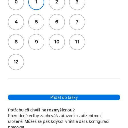
0
1
2
3
4
5
6
7
8
9
10
11
12
Přidat do tašky
Potřebuješ chvíli na rozmyšlenou?
Provedené volby zachováš zařazením zařízení mezi
uložené. Můžeš se pak kdykoli vrátit a dál s konfigurací
pracovat.