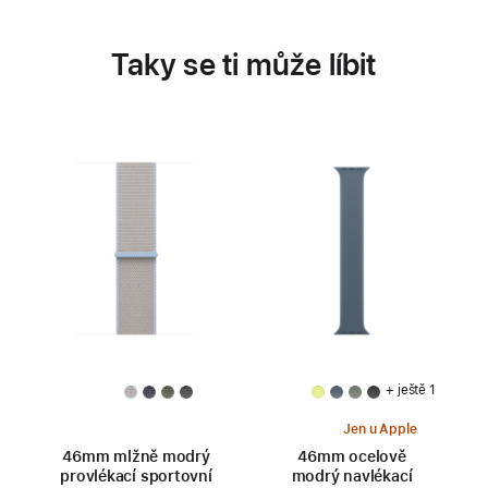
Taky se ti může líbit
+ ještě 1
Jen u Apple
46mm mlžně modrý
46mm ocelově
provlékací sportovní
modrý navlékací