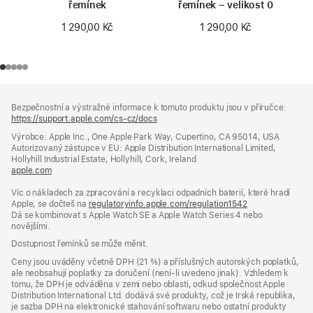
řemínek
řemínek – velikost 0
1 290,00 Kč
1 290,00 Kč
Zápatí
poznámky
Bezpečnostní a výstražné informace k tomuto produktu jsou v příručce:
https://support.apple.com/cs-cz/docs
(otevře
se
Výrobce: Apple Inc., One Apple Park Way, Cupertino, CA 95014, USA
v novém
Autorizovaný zástupce v EU: Apple Distribution International Limited,
okně)
Hollyhill Industrial Estate, Hollyhill, Cork, Ireland
apple.com
(otevře
se
Víc o nákladech za zpracování a recyklaci odpadních baterií, které hradí
v novém
Apple, se dočteš na
okně)
regulatoryinfo.apple.com/regulation1542
(otevře
Dá se kombinovat s Apple Watch SE a Apple Watch Series 4 nebo
se
novějšími.
v novém
okně)
Dostupnost řemínků se může měnit.
Ceny jsou uváděny včetně DPH (21 %) a příslušných autorských poplatků,
ale neobsahují poplatky za doručení (není-li uvedeno jinak). Vzhledem k
tomu, že DPH je odváděna v zemi nebo oblasti, odkud společnost Apple
Distribution International Ltd. dodává své produkty, což je Irská republika,
je sazba DPH na elektronické stahování softwaru nebo ostatní produkty