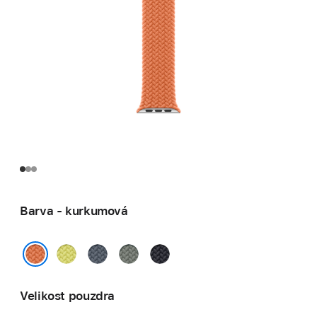
Barva - kurkumová
neonově
ocelově
zelenošedá
temně
žlutá
modrá
inkoustová
kurkumová
Velikost pouzdra