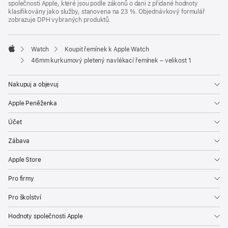
společnosti Apple, které jsou podle zákonů o dani z přidané hodnoty
klasifikovány jako služby, stanovena na 23 %. Objednávkový formulář
zobrazuje DPH vybraných produktů.
Watch
Koupit řemínek k Apple Watch
Apple
46mm kurkumový pletený navlékací řemínek – velikost 1
Nakupuj a objevuj
Apple Peněženka
Účet
Zábava
Apple Store
Pro firmy
Pro školství
Hodnoty společnosti Apple