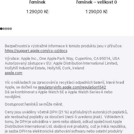
řemínek
řemínek – velikost 0
1 290,00 Kč
1 290,00 Kč
Zápatí
poznámky
Bezpečnostní a výstražné informace k tomuto produktu jsou v příručce:
https://support.apple.com/cs-cz/docs
(otevře
se
Výrobce: Apple Inc., One Apple Park Way, Cupertino, CA 95014, USA
v novém
Autorizovaný zástupce v EU: Apple Distribution International Limited,
okně)
Hollyhill Industrial Estate, Hollyhill, Cork, Ireland
apple.com
(otevře
se
Víc o nákladech za zpracování a recyklaci odpadních baterií, které hradí
v novém
Apple, se dočteš na
okně)
regulatoryinfo.apple.com/regulation1542
(otevře
Dá se kombinovat s Apple Watch SE a Apple Watch Series 4 nebo
se
novějšími.
v novém
okně)
Dostupnost řemínků se může měnit.
Ceny jsou uváděny včetně DPH (21 %) a příslušných autorských poplatků,
ale neobsahují poplatky za doručení (není-li uvedeno jinak). Vzhledem k
tomu, že DPH je odváděna v zemi nebo oblasti, odkud společnost Apple
Distribution International Ltd. dodává své produkty, což je Irská republika,
je sazba DPH na elektronické stahování softwaru nebo ostatní produkty