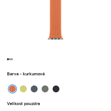
Barva - kurkumová
neonově
ocelově
zelenošedá
temně
žlutá
modrá
inkoustová
kurkumová
Velikost pouzdra