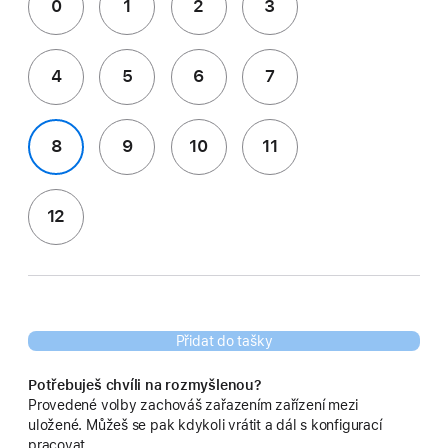
0
1
2
3
4
5
6
7
8
9
10
11
12
Přidat do tašky
Potřebuješ chvíli na rozmyšlenou?
Provedené volby zachováš zařazením zařízení mezi
uložené. Můžeš se pak kdykoli vrátit a dál s konfigurací
pracovat.