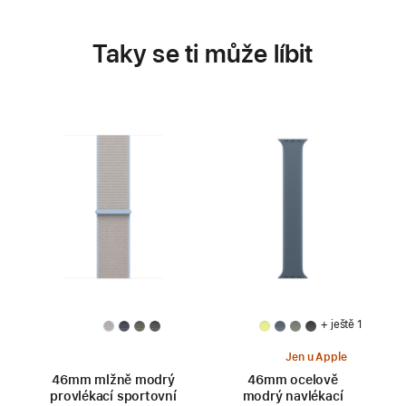
Taky se ti může líbit
+ ještě 1
Jen u Apple
46mm mlžně modrý
46mm ocelově
provlékací sportovní
modrý navlékací