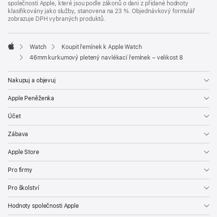
společnosti Apple, které jsou podle zákonů o dani z přidané hodnoty
klasifikovány jako služby, stanovena na 23 %. Objednávkový formulář
zobrazuje DPH vybraných produktů.
Watch
Koupit řemínek k Apple Watch
Apple
46mm kurkumový pletený navlékací řemínek – velikost 8
Nakupuj a objevuj
Apple Peněženka
Účet
Zábava
Apple Store
Pro firmy
Pro školství
Hodnoty společnosti Apple