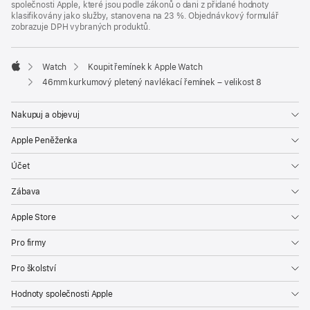
společnosti Apple, které jsou podle zákonů o dani z přidané hodnoty
klasifikovány jako služby, stanovena na 23 %. Objednávkový formulář
zobrazuje DPH vybraných produktů.
Watch
Koupit řemínek k Apple Watch
Apple
46mm kurkumový pletený navlékací řemínek – velikost 8
Nakupuj a objevuj
Apple Peněženka
Účet
Zábava
Apple Store
Pro firmy
Pro školství
Hodnoty společnosti Apple