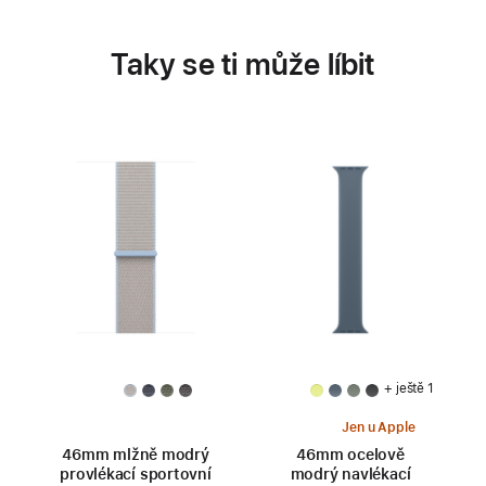
Taky se ti může líbit
+ ještě 1
Jen u Apple
46mm mlžně modrý
46mm ocelově
provlékací sportovní
modrý navlékací