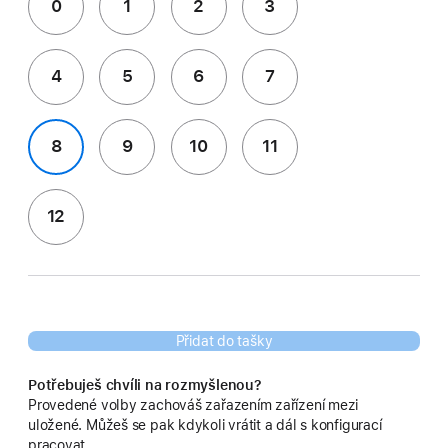
0
1
2
3
4
5
6
7
8
9
10
11
12
Přidat do tašky
Potřebuješ chvíli na rozmyšlenou?
Provedené volby zachováš zařazením zařízení mezi
uložené. Můžeš se pak kdykoli vrátit a dál s konfigurací
pracovat.