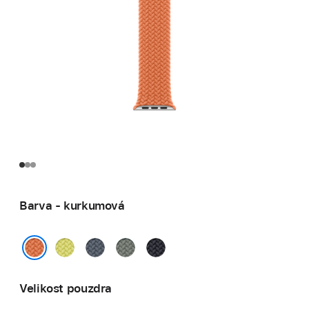
Barva - kurkumová
neonově
ocelově
zelenošedá
temně
žlutá
modrá
inkoustová
kurkumová
Velikost pouzdra