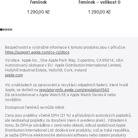
řemínek
řemínek – velikost 0
1 290,00 Kč
1 290,00 Kč
Zápatí
poznámky
Bezpečnostní a výstražné informace k tomuto produktu jsou v příručce:
https://support.apple.com/cs-cz/docs
(otevře
se
Výrobce: Apple Inc., One Apple Park Way, Cupertino, CA 95014, USA
v novém
Autorizovaný zástupce v EU: Apple Distribution International Limited,
okně)
Hollyhill Industrial Estate, Hollyhill, Cork, Ireland
apple.com
(otevře
se
Víc o nákladech za zpracování a recyklaci odpadních baterií, které hradí
v novém
Apple, se dočteš na
okně)
regulatoryinfo.apple.com/regulation1542
(otevře
Dá se kombinovat s Apple Watch SE a Apple Watch Series 4 nebo
se
novějšími.
v novém
okně)
Dostupnost řemínků se může měnit.
Ceny jsou uváděny včetně DPH (21 %) a příslušných autorských poplatků,
ale neobsahují poplatky za doručení (není-li uvedeno jinak). Vzhledem k
tomu, že DPH je odváděna v zemi nebo oblasti, odkud společnost Apple
Distribution International Ltd. dodává své produkty, což je Irská republika,
je sazba DPH na elektronické stahování softwaru nebo ostatní produkty