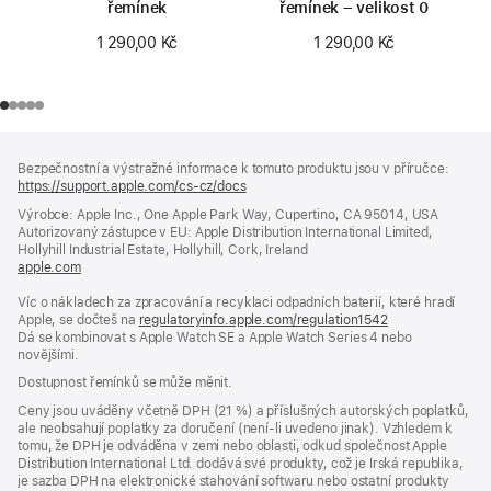
řemínek
řemínek – velikost 0
1 290,00 Kč
1 290,00 Kč
Zápatí
poznámky
Bezpečnostní a výstražné informace k tomuto produktu jsou v příručce:
https://support.apple.com/cs-cz/docs
(otevře
se
Výrobce: Apple Inc., One Apple Park Way, Cupertino, CA 95014, USA
v novém
Autorizovaný zástupce v EU: Apple Distribution International Limited,
okně)
Hollyhill Industrial Estate, Hollyhill, Cork, Ireland
apple.com
(otevře
se
Víc o nákladech za zpracování a recyklaci odpadních baterií, které hradí
v novém
Apple, se dočteš na
okně)
regulatoryinfo.apple.com/regulation1542
(otevře
Dá se kombinovat s Apple Watch SE a Apple Watch Series 4 nebo
se
novějšími.
v novém
okně)
Dostupnost řemínků se může měnit.
Ceny jsou uváděny včetně DPH (21 %) a příslušných autorských poplatků,
ale neobsahují poplatky za doručení (není-li uvedeno jinak). Vzhledem k
tomu, že DPH je odváděna v zemi nebo oblasti, odkud společnost Apple
Distribution International Ltd. dodává své produkty, což je Irská republika,
je sazba DPH na elektronické stahování softwaru nebo ostatní produkty