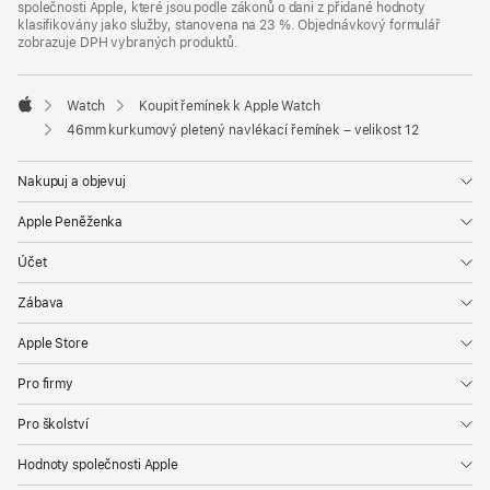
společnosti Apple, které jsou podle zákonů o dani z přidané hodnoty
klasifikovány jako služby, stanovena na 23 %. Objednávkový formulář
zobrazuje DPH vybraných produktů.
Watch
Koupit řemínek k Apple Watch
Apple
46mm kurkumový pletený navlékací řemínek – velikost 12
Nakupuj a objevuj
Apple Peněženka
Účet
Zábava
Apple Store
Pro firmy
Pro školství
Hodnoty společnosti Apple