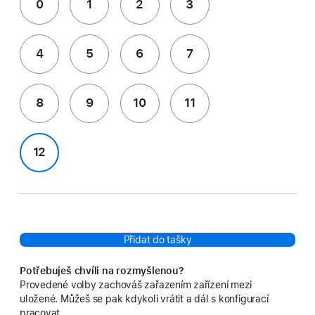
0
1
2
3
4
5
6
7
8
9
10
11
12
Přidat do tašky
Potřebuješ chvíli na rozmyšlenou?
Provedené volby zachováš zařazením zařízení mezi
uložené. Můžeš se pak kdykoli vrátit a dál s konfigurací
pracovat.