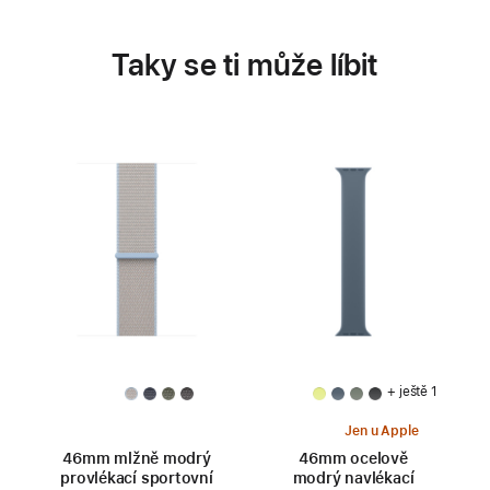
Taky se ti může líbit
+ ještě 1
Jen u Apple
46mm mlžně modrý
46mm ocelově
provlékací sportovní
modrý navlékací