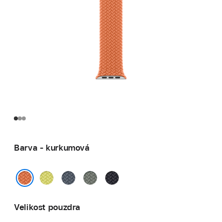
Barva - kurkumová
neonově
ocelově
zelenošedá
temně
žlutá
modrá
inkoustová
kurkumová
Velikost pouzdra