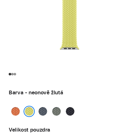
Barva - neonově žlutá
kurkumová
ocelově
zelenošedá
temně
modrá
inkoustová
neonově žlutá
Velikost pouzdra