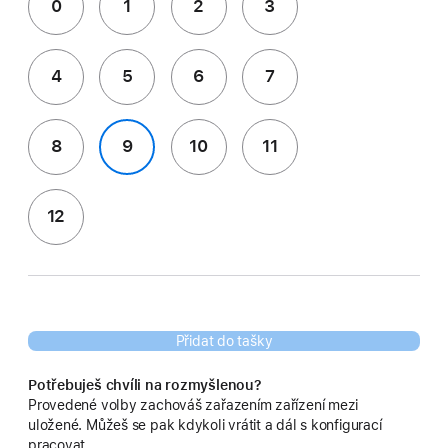
0
1
2
3
4
5
6
7
8
9
10
11
12
Přidat do tašky
Potřebuješ chvíli na rozmyšlenou?
Provedené volby zachováš zařazením zařízení mezi
uložené. Můžeš se pak kdykoli vrátit a dál s konfigurací
pracovat.