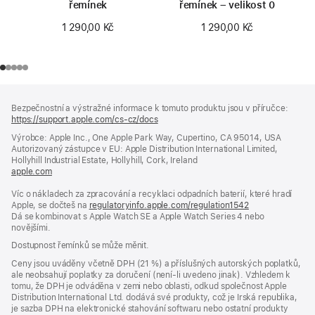
řemínek
řemínek – velikost 0
1 290,00 Kč
1 290,00 Kč
Zápatí
poznámky
Bezpečnostní a výstražné informace k tomuto produktu jsou v příručce:
https://support.apple.com/cs-cz/docs
(otevře
se
Výrobce: Apple Inc., One Apple Park Way, Cupertino, CA 95014, USA
v novém
Autorizovaný zástupce v EU: Apple Distribution International Limited,
okně)
Hollyhill Industrial Estate, Hollyhill, Cork, Ireland
apple.com
(otevře
se
Víc o nákladech za zpracování a recyklaci odpadních baterií, které hradí
v novém
Apple, se dočteš na
okně)
regulatoryinfo.apple.com/regulation1542
(otevře
Dá se kombinovat s Apple Watch SE a Apple Watch Series 4 nebo
se
novějšími.
v novém
okně)
Dostupnost řemínků se může měnit.
Ceny jsou uváděny včetně DPH (21 %) a příslušných autorských poplatků,
ale neobsahují poplatky za doručení (není-li uvedeno jinak). Vzhledem k
tomu, že DPH je odváděna v zemi nebo oblasti, odkud společnost Apple
Distribution International Ltd. dodává své produkty, což je Irská republika,
je sazba DPH na elektronické stahování softwaru nebo ostatní produkty