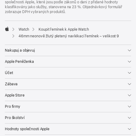
společnosti Apple, které jsou podle zákonů o dani z přidané hodnoty
klasifikovány jako služby, stanovena na 23 %. Objednávkový formulář
zobrazuje DPH vybraných produktů.
Watch
Koupit řemínek k Apple Watch
Apple
46mm neonově žlutý pletený navlékací řemínek – velikost 9
Nakupuj a objevuj
Apple Peněženka
Účet
Zábava
Apple Store
Pro firmy
Pro školství
Hodnoty společnosti Apple