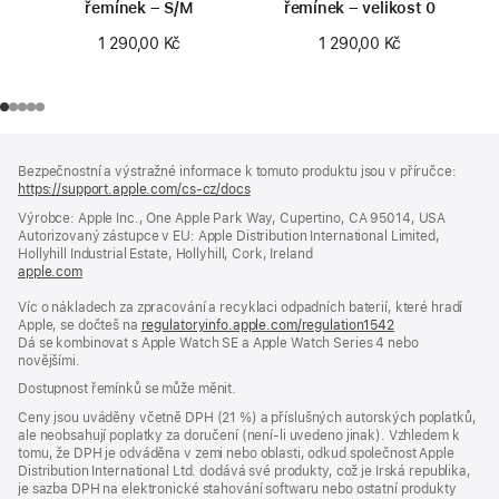
řemínek – S/M
řemínek – velikost 0
1 290,00 Kč
1 290,00 Kč
Zápatí
poznámky
Bezpečnostní a výstražné informace k tomuto produktu jsou v příručce:
https://support.apple.com/cs-cz/docs
(otevře
se
Výrobce: Apple Inc., One Apple Park Way, Cupertino, CA 95014, USA
v novém
Autorizovaný zástupce v EU: Apple Distribution International Limited,
okně)
Hollyhill Industrial Estate, Hollyhill, Cork, Ireland
apple.com
(otevře
se
Víc o nákladech za zpracování a recyklaci odpadních baterií, které hradí
v novém
Apple, se dočteš na
okně)
regulatoryinfo.apple.com/regulation1542
(otevře
Dá se kombinovat s Apple Watch SE a Apple Watch Series 4 nebo
se
novějšími.
v novém
okně)
Dostupnost řemínků se může měnit.
Ceny jsou uváděny včetně DPH (21 %) a příslušných autorských poplatků,
ale neobsahují poplatky za doručení (není-li uvedeno jinak). Vzhledem k
tomu, že DPH je odváděna v zemi nebo oblasti, odkud společnost Apple
Distribution International Ltd. dodává své produkty, což je Irská republika,
je sazba DPH na elektronické stahování softwaru nebo ostatní produkty