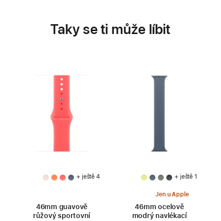
Taky se ti může líbit
+ ještě 4
+ ještě 1
Jen u Apple
46mm guavově
46mm ocelově
růžový sportovní
modrý navlékací