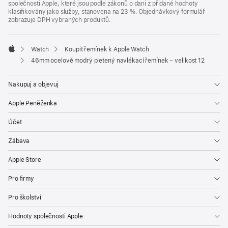
společnosti Apple, které jsou podle zákonů o dani z přidané hodnoty
klasifikovány jako služby, stanovena na 23 %. Objednávkový formulář
zobrazuje DPH vybraných produktů.
Watch
Koupit řemínek k Apple Watch
Apple
46mm ocelově modrý pletený navlékací řemínek – velikost 12
Nakupuj a objevuj
Apple Peněženka
Účet
Zábava
Apple Store
Pro firmy
Pro školství
Hodnoty společnosti Apple