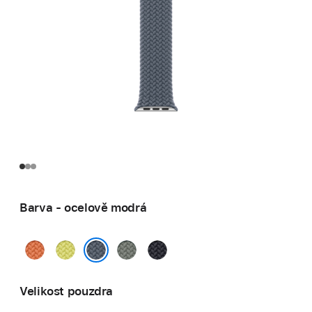
Barva - ocelově modrá
kurkumová
neonově
zelenošedá
temně
žlutá
inkoustová
ocelově modrá
Velikost pouzdra