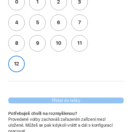
0
1
2
3
4
5
6
7
8
9
10
11
12
Přidat do tašky
Potřebuješ chvíli na rozmyšlenou?
Provedené volby zachováš zařazením zařízení mezi
uložené. Můžeš se pak kdykoli vrátit a dál s konfigurací
pracovat.