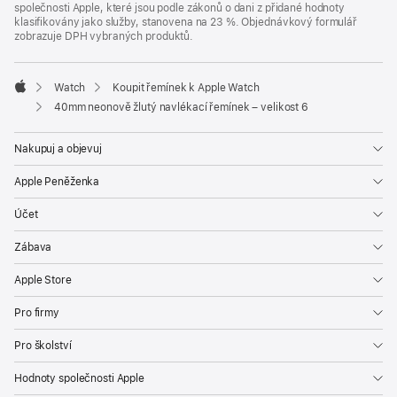
společnosti Apple, které jsou podle zákonů o dani z přidané hodnoty
klasifikovány jako služby, stanovena na 23 %. Objednávkový formulář
zobrazuje DPH vybraných produktů.
Watch
Koupit řemínek k Apple Watch
Apple
40mm neonově žlutý navlékací řemínek – velikost 6
Nakupuj a objevuj
Apple Peněženka
Účet
Zábava
Apple Store
Pro firmy
Pro školství
Hodnoty společnosti Apple