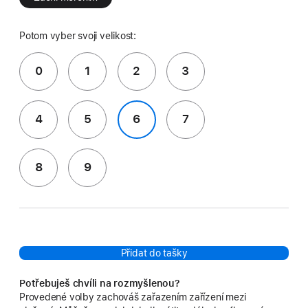
Potom vyber svoji velikost:
0
1
2
3
4
5
6
7
8
9
Přidat do tašky
Potřebuješ chvíli na rozmyšlenou?
Provedené volby zachováš zařazením zařízení mezi