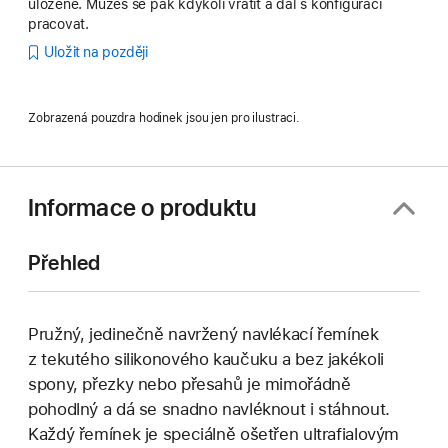
uložené. Můžeš se pak kdykoli vrátit a dál s konfigurací
pracovat.
Uložit na později
Zobrazená pouzdra hodinek jsou jen pro ilustraci.
Informace o produktu
Přehled
Pružný, jedinečně navržený navlékací řemínek
z tekutého silikonového kaučuku a bez jakékoli
spony, přezky nebo přesahů je mimořádně
pohodlný a dá se snadno navléknout i stáhnout.
Každý řemínek je speciálně ošetřen ultrafialovým