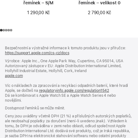
řemínek – S/M
řemínek – velikost 0
1 290,00 Kč
2 790,00 Kč
Zápatí
poznámky
Bezpečnostní a výstražné informace k tomuto produktu jsou v příručce:
https://support.apple.com/cs-cz/docs
(otevře
se
Výrobce: Apple Inc., One Apple Park Way, Cupertino, CA 95014, USA
v novém
Autorizovaný zástupce v EU: Apple Distribution International Limited,
okně)
Hollyhill Industrial Estate, Hollyhill, Cork, Ireland
apple.com
(otevře
se
Víc o nákladech za zpracování a recyklaci odpadních baterií, které hradí
v novém
Apple, se dočteš na
okně)
regulatoryinfo.apple.com/regulation1542
(otevře
Dá se kombinovat s Apple Watch SE a Apple Watch Series 4 nebo
se
novějšími.
v novém
okně)
Dostupnost řemínků se může měnit.
Ceny jsou uváděny včetně DPH (21 %) a příslušných autorských poplatků,
ale neobsahují poplatky za doručení (není-li uvedeno jinak). Vzhledem k
tomu, že DPH je odváděna v zemi nebo oblasti, odkud společnost Apple
Distribution International Ltd. dodává své produkty, což je Irská republika,
je sazba DPH na elektronické stahování softwaru nebo ostatní produkty