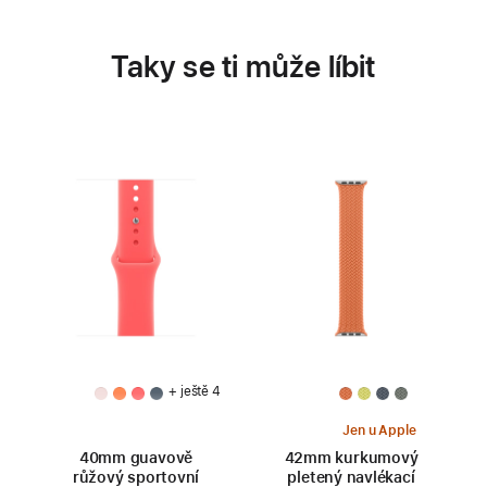
Taky se ti může líbit
+ ještě 4
Jen u Apple
40mm guavově
42mm kurkumový
růžový sportovní
pletený navlékací