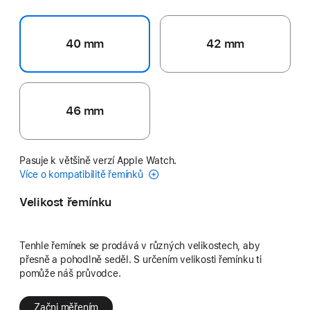
40 mm
42 mm
46 mm
Pasuje k většině verzí Apple Watch.
Více o kompatibilitě řemínků
Velikost řemínku
Tenhle řemínek se prodává v různých velikostech, aby
přesně a pohodlně seděl. S určením velikosti řemínku ti
pomůže náš průvodce.
Začni měřením