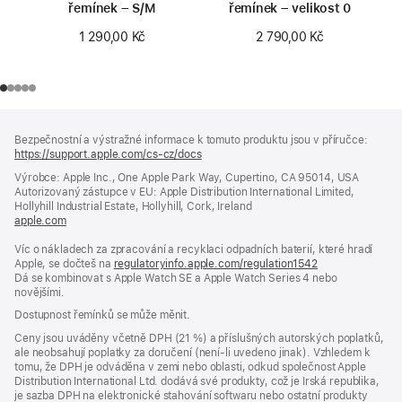
řemínek – S/M
řemínek – velikost 0
1 290,00 Kč
2 790,00 Kč
Zápatí
poznámky
Bezpečnostní a výstražné informace k tomuto produktu jsou v příručce:
https://support.apple.com/cs-cz/docs
(otevře
se
Výrobce: Apple Inc., One Apple Park Way, Cupertino, CA 95014, USA
v novém
Autorizovaný zástupce v EU: Apple Distribution International Limited,
okně)
Hollyhill Industrial Estate, Hollyhill, Cork, Ireland
apple.com
(otevře
se
Víc o nákladech za zpracování a recyklaci odpadních baterií, které hradí
v novém
Apple, se dočteš na
okně)
regulatoryinfo.apple.com/regulation1542
(otevře
Dá se kombinovat s Apple Watch SE a Apple Watch Series 4 nebo
se
novějšími.
v novém
okně)
Dostupnost řemínků se může měnit.
Ceny jsou uváděny včetně DPH (21 %) a příslušných autorských poplatků,
ale neobsahují poplatky za doručení (není-li uvedeno jinak). Vzhledem k
tomu, že DPH je odváděna v zemi nebo oblasti, odkud společnost Apple
Distribution International Ltd. dodává své produkty, což je Irská republika,
je sazba DPH na elektronické stahování softwaru nebo ostatní produkty