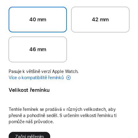
40 mm
42 mm
46 mm
Pasuje k většině verzí Apple Watch.
Více o kompatibilitě řemínků
Velikost řemínku
Tenhle řemínek se prodává v různých velikostech, aby
přesně a pohodlně seděl. S určením velikosti řemínku ti
pomůže náš průvodce.
Začni měřením