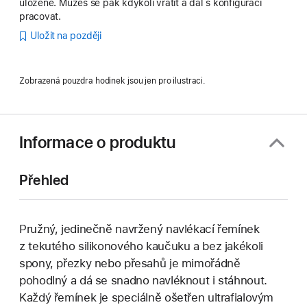
uložené. Můžeš se pak kdykoli vrátit a dál s konfigurací
pracovat.
Uložit na později
Zobrazená pouzdra hodinek jsou jen pro ilustraci.
Informace o produktu
Přehled
Pružný, jedinečně navržený navlékací řemínek
z tekutého silikonového kaučuku a bez jakékoli
spony, přezky nebo přesahů je mimořádně
pohodlný a dá se snadno navléknout i stáhnout.
Každý řemínek je speciálně ošetřen ultrafialovým