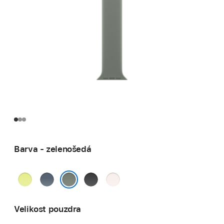
Barva - zelenošedá
neonově
ocelově
černá
světle
žlutá
modrá
ruměná
zelenošedá
Velikost pouzdra