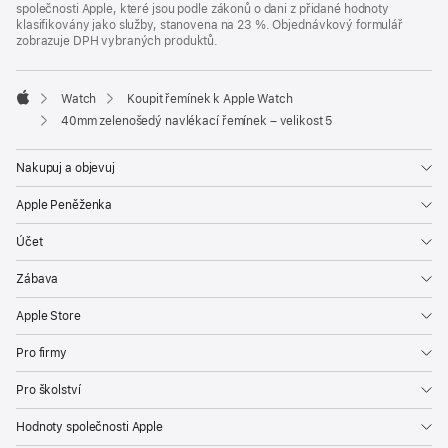
společnosti Apple, které jsou podle zákonů o dani z přidané hodnoty
klasifikovány jako služby, stanovena na 23 %. Objednávkový formulář
zobrazuje DPH vybraných produktů.
Watch
Koupit řemínek k Apple Watch
Apple
40mm zelenošedý navlékací řemínek – velikost 5
Nakupuj a objevuj
Apple Peněženka
Účet
Zábava
Apple Store
Pro firmy
Pro školství
Hodnoty společnosti Apple