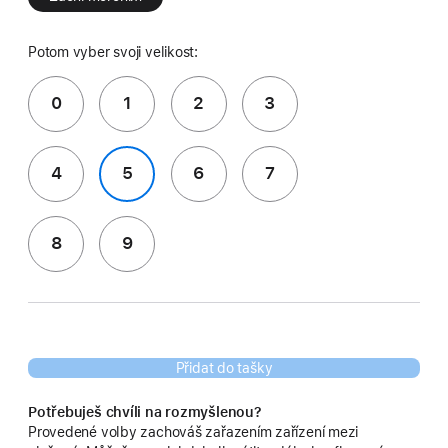
Potom vyber svoji velikost:
0
1
2
3
4
5
6
7
8
9
Přidat do tašky
Potřebuješ chvíli na rozmyšlenou?
Provedené volby zachováš zařazením zařízení mezi