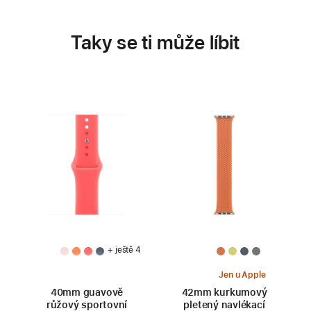
Taky se ti může líbit
+ ještě 4
Jen u Apple
40mm guavově
42mm kurkumový
růžový sportovní
pletený navlékací