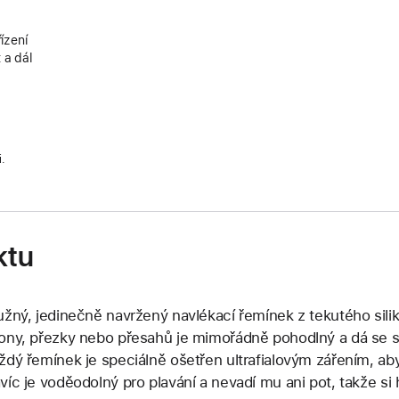
ízení
 a dál
i.
ktu
užný, jedinečně navržený navlékací řemínek z tekutého sili
ony, přezky nebo přesahů je mimořádně pohodlný a dá se s
ždý řemínek je speciálně ošetřen ultrafialovým zářením, a
víc je voděodolný pro plavání a nevadí mu ani pot, takže si