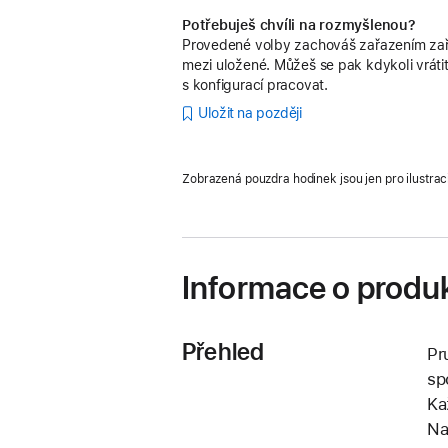
Potřebuješ chvíli na rozmyšlenou?
Provedené volby zachováš zařazením zař
mezi uložené. Můžeš se pak kdykoli vrátit
s konfigurací pracovat.
Uložit na později
Zobrazená pouzdra hodinek jsou jen pro ilustrac
Informace o produ
Přehled
Pr
sp
Ka
Na