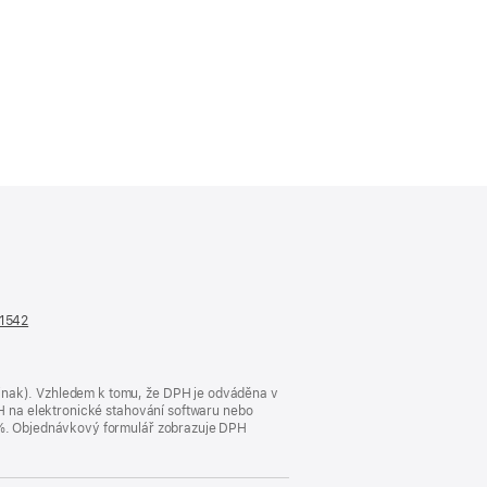
n1542
(otevře
se
v novém
okně)
jinak). Vzhledem k tomu, že DPH je odváděna v
DPH na elektronické stahování softwaru nebo
23 %. Objednávkový formulář zobrazuje DPH