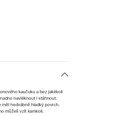
konového kaučuku a bez jakékoli
nadno navléknout i stáhnout.
by měl hedvábně hladký povrch.
 ho můžeš vzít kamkoli.