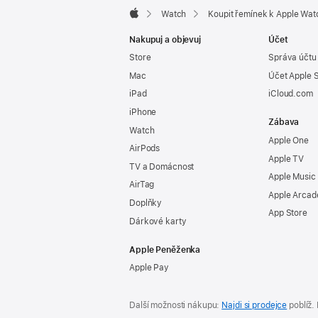
Watch
Koupit řemínek k Apple Wat
Apple
Nakupuj a objevuj
Účet
Store
Správa účtu
Mac
Účet Apple 
iPad
iCloud.com
iPhone
Zábava
Watch
Apple One
AirPods
Apple TV
TV a Domácnost
Apple Music
AirTag
Apple Arcad
Doplňky
App Store
Dárkové karty
Apple Peněženka
Apple Pay
Další možnosti nákupu:
Najdi si prodejce
poblíž.