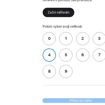
Začni měřením
Potom vyber svoji velikost:
0
1
2
3
4
5
6
7
8
9
Přidat do tašky