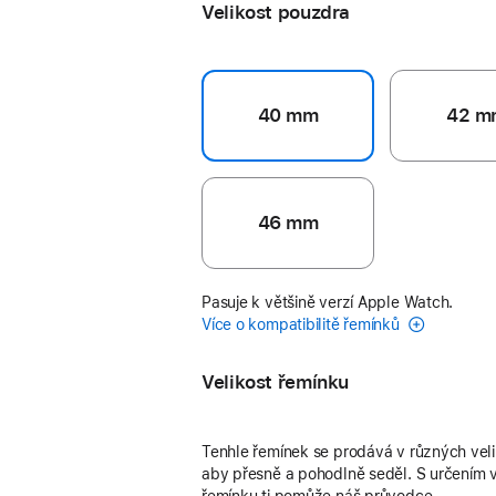
Velikost pouzdra
40 mm
42 m
46 mm
Pasuje k většině verzí Apple Watch.
Více o kompatibilitě řemínků
Velikost řemínku
Tenhle řemínek se prodává v různých vel
aby přesně a pohodlně seděl. S určením v
řemínku ti pomůže náš průvodce.