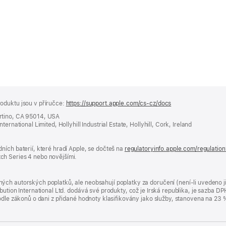
oduktu jsou v příručce:
https://support.apple.com/cs-cz/docs
(otevře
se
rtino, CA 95014, USA
v novém
ernational Limited, Hollyhill Industrial Estate, Hollyhill, Cork, Ireland
okně)
ních baterií, které hradí Apple, se dočteš na
regulatoryinfo.apple.com/regulatio
ch Series 4 nebo novějšími.
ých autorských poplatků, ale neobsahují poplatky za doručení (není-li uvedeno 
bution International Ltd. dodává své produkty, což je Irská republika, je sazba 
 podle zákonů o dani z přidané hodnoty klasifikovány jako služby, stanovena na 