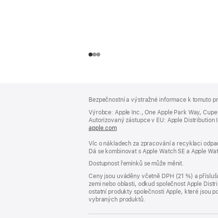
Zápatí
poznámky
Bezpečnostní a výstražné informace k tomuto pr
Výrobce: Apple Inc., One Apple Park Way, Cupe
Autorizovaný zástupce v EU: Apple Distribution Int
apple.com
(otevře
se
Víc o nákladech za zpracování a recyklaci odpad
v novém
Dá se kombinovat s Apple Watch SE a Apple Wat
okně)
Dostupnost řemínků se může měnit.
Ceny jsou uváděny včetně DPH (21 %) a příslušn
zemi nebo oblasti, odkud společnost Apple Distri
ostatní produkty společnosti Apple, které jsou
vybraných produktů.