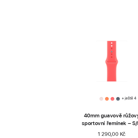
+ ještě 4
40mm guavově růžov
sportovní řemínek – S
1 290,00 Kč