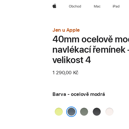
Apple
Obchod
Mac
iPad
Jen u Apple
40mm ocelově mo
navlékací řemínek 
velikost 4
1 290,00 Kč
Barva - ocelově modrá
neonově
zelenošedá
černá
světle
žlutá
ruměná
ocelově modrá