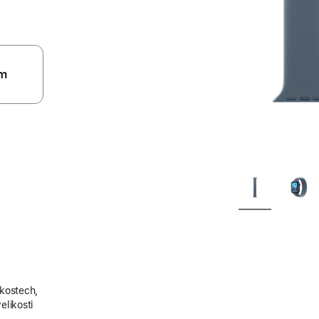
m
ikostech,
elikosti