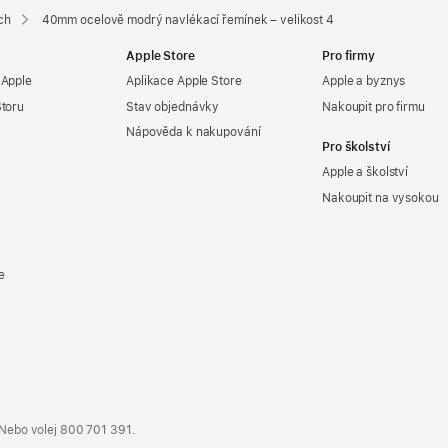
ch
40mm ocelově modrý navlékací řemínek – velikost 4
Apple Store
Pro firmy
 Apple
Aplikace Apple Store
Apple a byznys
Storu
Stav objednávky
Nakoupit pro firmu
Nápověda k nakupování
Pro školství
Apple a školství
Nakoupit na vysokou
e
 Nebo volej
800 701 391
.