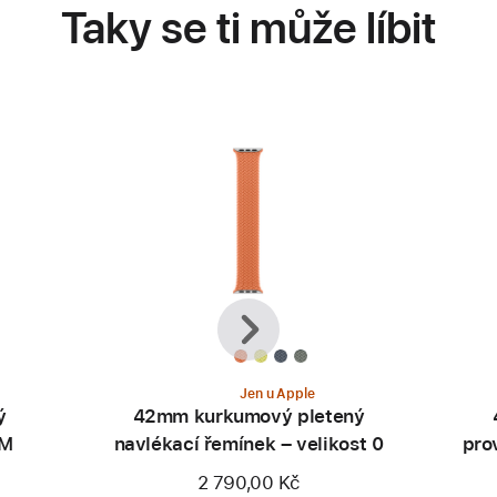
Taky se ti může líbit
Předchozí
Další
Jen u Apple
ý
42mm kurkumový pletený
/M
navlékací řemínek – velikost 0
pro
2 790,00 Kč