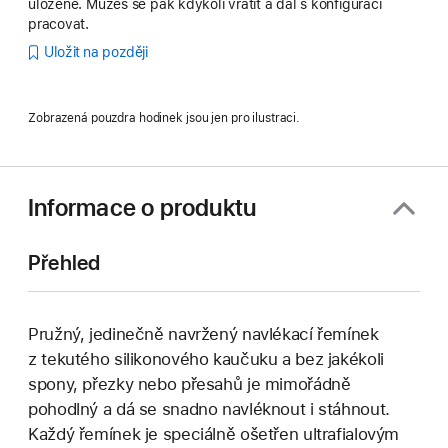
uložené. Můžeš se pak kdykoli vrátit a dál s konfigurací
pracovat.
Uložit na později
Zobrazená pouzdra hodinek jsou jen pro ilustraci.
Informace o produktu
Přehled
Pružný, jedinečně navržený navlékací řemínek
z tekutého silikonového kaučuku a bez jakékoli
spony, přezky nebo přesahů je mimořádně
pohodlný a dá se snadno navléknout i stáhnout.
Každý řemínek je speciálně ošetřen ultrafialovým