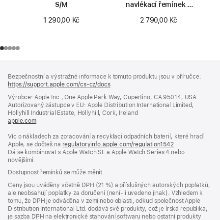
S/M
navlékací řemínek –
velikost 0
1 290,00 Kč
2 790,00 Kč
Zápatí
poznámky
Bezpečnostní a výstražné informace k tomuto produktu jsou v příručce:
https://support.apple.com/cs-cz/docs
(otevře
se
Výrobce: Apple Inc., One Apple Park Way, Cupertino, CA 95014, USA
v novém
Autorizovaný zástupce v EU: Apple Distribution International Limited,
okně)
Hollyhill Industrial Estate, Hollyhill, Cork, Ireland
apple.com
(otevře
se
Víc o nákladech za zpracování a recyklaci odpadních baterií, které hradí
v novém
Apple, se dočteš na
okně)
regulatoryinfo.apple.com/regulation1542
(otevře
Dá se kombinovat s Apple Watch SE a Apple Watch Series 4 nebo
se
novějšími.
v novém
okně)
Dostupnost řemínků se může měnit.
Ceny jsou uváděny včetně DPH (21 %) a příslušných autorských poplatků,
ale neobsahují poplatky za doručení (není-li uvedeno jinak). Vzhledem k
tomu, že DPH je odváděna v zemi nebo oblasti, odkud společnost Apple
Distribution International Ltd. dodává své produkty, což je Irská republika,
je sazba DPH na elektronické stahování softwaru nebo ostatní produkty