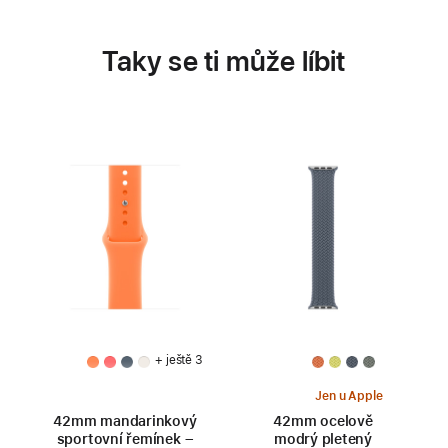
Taky se ti může líbit
+ ještě 3
Jen u Apple
42mm mandarinkový
42mm ocelově
sportovní řemínek –
modrý pletený