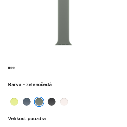
Barva - zelenošedá
neonově
ocelově
černá
světle
žlutá
modrá
ruměná
zelenošedá
Velikost pouzdra