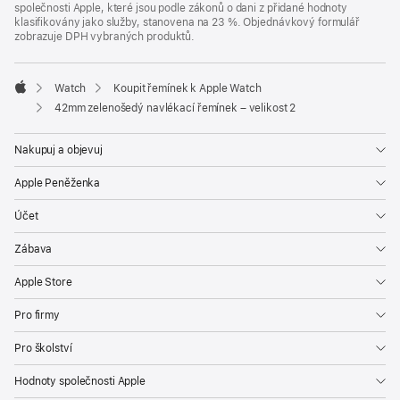
společnosti Apple, které jsou podle zákonů o dani z přidané hodnoty
klasifikovány jako služby, stanovena na 23 %. Objednávkový formulář
zobrazuje DPH vybraných produktů.
Watch
Koupit řemínek k Apple Watch
Apple
42mm zelenošedý navlékací řemínek – velikost 2
Nakupuj a objevuj
Apple Peněženka
Účet
Zábava
Apple Store
Pro firmy
Pro školství
Hodnoty společnosti Apple