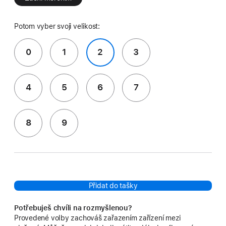
Potom vyber svoji velikost:
0
1
2
3
4
5
6
7
8
9
Přidat do tašky
Potřebuješ chvíli na rozmyšlenou?
Provedené volby zachováš zařazením zařízení mezi