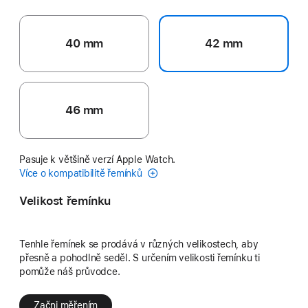
40 mm
42 mm
46 mm
Pasuje k většině verzí Apple Watch.
Více o kompatibilitě řemínků
Velikost řemínku
Tenhle řemínek se prodává v různých velikostech, aby
přesně a pohodlně seděl. S určením velikosti řemínku ti
pomůže náš průvodce.
Začni měřením