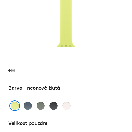
Barva - neonově žlutá
ocelově
zelenošedá
černá
světle
modrá
ruměná
neonově žlutá
Velikost pouzdra