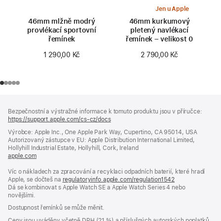
Jen u Apple
46mm mlžně modrý
46mm kurkumový
provlékací sportovní
pletený navlékací
řemínek
řemínek – velikost 0
1 290,00 Kč
2 790,00 Kč
Zápatí
poznámky
Bezpečnostní a výstražné informace k tomuto produktu jsou v příručce:
https://support.apple.com/cs-cz/docs
(otevře
se
Výrobce: Apple Inc., One Apple Park Way, Cupertino, CA 95014, USA
v novém
Autorizovaný zástupce v EU: Apple Distribution International Limited,
okně)
Hollyhill Industrial Estate, Hollyhill, Cork, Ireland
apple.com
(otevře
se
Víc o nákladech za zpracování a recyklaci odpadních baterií, které hradí
v novém
Apple, se dočteš na
okně)
regulatoryinfo.apple.com/regulation1542
(otevře
Dá se kombinovat s Apple Watch SE a Apple Watch Series 4 nebo
se
novějšími.
v novém
okně)
Dostupnost řemínků se může měnit.
Ceny jsou uváděny včetně DPH (21 %) a příslušných autorských poplatků,