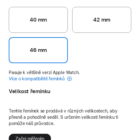
40 mm
42 mm
46 mm
Pasuje k většině verzí Apple Watch.
Více o kompatibilitě řemínků
Velikost řemínku
Tenhle řemínek se prodává v různých velikostech, aby
přesně a pohodlně seděl. S určením velikosti řemínku ti
pomůže náš průvodce.
Začni měřením