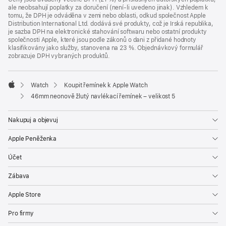
ale neobsahují poplatky za doručení (není-li uvedeno jinak). Vzhledem k
tomu, že DPH je odváděna v zemi nebo oblasti, odkud společnost Apple
Distribution International Ltd. dodává své produkty, což je Irská republika,
je sazba DPH na elektronické stahování softwaru nebo ostatní produkty
společnosti Apple, které jsou podle zákonů o dani z přidané hodnoty
klasifikovány jako služby, stanovena na 23 %. Objednávkový formulář
zobrazuje DPH vybraných produktů.
Watch
Koupit řemínek k Apple Watch
Apple
46mm neonově žlutý navlékací řemínek – velikost 5
Nakupuj a objevuj
Apple Peněženka
Účet
Zábava
Apple Store
Pro firmy