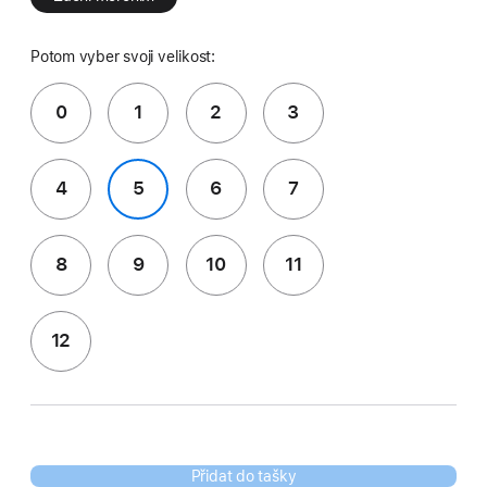
Potom vyber svoji velikost:
0
1
2
3
4
5
6
7
8
9
10
11
12
Přidat do tašky