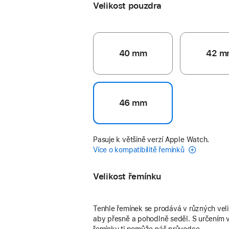
Velikost pouzdra
40 mm
42 m
46 mm
Pasuje k většině verzí Apple Watch.
Více o kompatibilitě řemínků
Velikost řemínku
Tenhle řemínek se prodává v různých vel
aby přesně a pohodlně seděl. S určením v
řemínku ti pomůže náš průvodce.