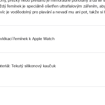
ony, přezky nebo přesahů je mimořádně pohodlný a dá se s
ždý řemínek je speciálně ošetřen ultrafialovým zářením, a
víc je voděodolný pro plavání a nevadí mu ani pot, takže si
vlékací řemínek k Apple Watch
teriál: Tekutý silikonový kaučuk