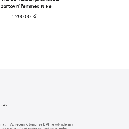
sportovní řemínek Nike
1 290,00 Kč
n1542
(otevře
se
v novém
okně)
jinak). Vzhledem k tomu, že DPH je odváděna v