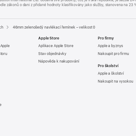
bution International Ltd. dodává své produkty, což je Irská republika, je sazba 
 podle zákonů o dani z přidané hodnoty klasifikovány jako služby, stanovena na 
ch
46mm zelenošedý navlékací řemínek – velikost 0
Apple Store
Pro firmy
 Apple
Aplikace Apple Store
Apple a byznys
Storu
Stav objednávky
Nakoupit pro firmu
Nápověda k nakupování
Pro školství
Apple a školství
Nakoupit na vysokou
e