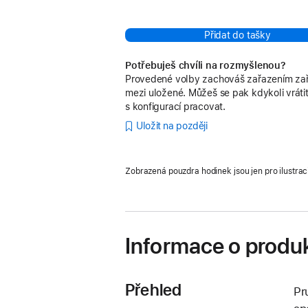
Přidat do tašky
Potřebuješ chvíli na rozmyšlenou?
Provedené volby zachováš zařazením zař
mezi uložené. Můžeš se pak kdykoli vrátit
s konfigurací pracovat.
Uložit na později
Zobrazená pouzdra hodinek jsou jen pro ilustrac
Informace o produ
Přehled
Pr