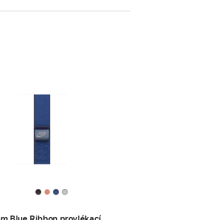
m Blue Ribbon provlékací