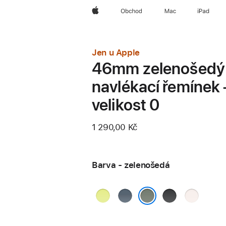
Apple
Obchod
Mac
iPad
Jen u Apple
46mm zelenošedý
navlékací řemínek 
velikost 0
1 290,00 Kč
Barva - zelenošedá
neonově
ocelově
černá
světle
žlutá
modrá
ruměná
zelenošedá