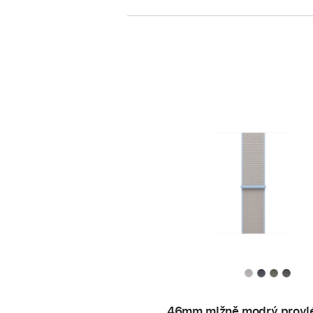
46mm mlžně modrý provl