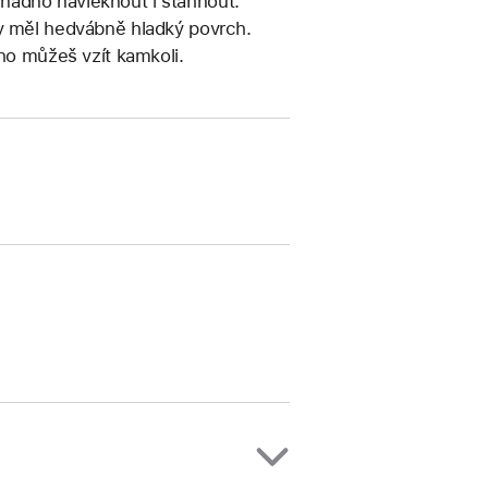
nadno navléknout i stáhnout.
by měl hedvábně hladký povrch.
 ho můžeš vzít kamkoli.