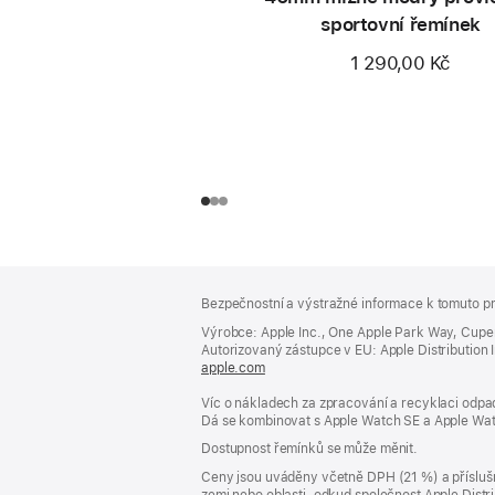
sportovní řemínek
1 290,00 Kč
Zápatí
poznámky
Bezpečnostní a výstražné informace k tomuto pr
Výrobce: Apple Inc., One Apple Park Way, Cupe
Autorizovaný zástupce v EU: Apple Distribution Int
apple.com
(otevře
se
Víc o nákladech za zpracování a recyklaci odpad
v novém
Dá se kombinovat s Apple Watch SE a Apple Wat
okně)
Dostupnost řemínků se může měnit.
Ceny jsou uváděny včetně DPH (21 %) a příslušn