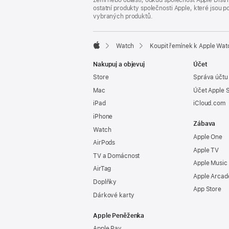
zemi nebo oblasti, odkud společnost Apple Distri
ostatní produkty společnosti Apple, které jsou
vybraných produktů.
Watch
Koupit řemínek k Apple Wat
Apple
Nakupuj a objevuj
Účet
Store
Správa účtu
Mac
Účet Apple 
iPad
iCloud.com
iPhone
Zábava
Watch
Apple One
AirPods
Apple TV
TV a Domácnost
Apple Music
AirTag
Apple Arcad
Doplňky
App Store
Dárkové karty
Apple Peněženka
Apple Pay