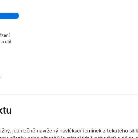
ízení
 a dál
i.
ktu
užný, jedinečně navržený navlékací řemínek z tekutého sili