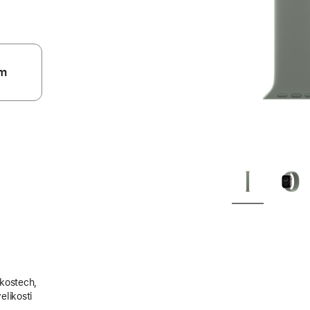
m
ikostech,
elikosti