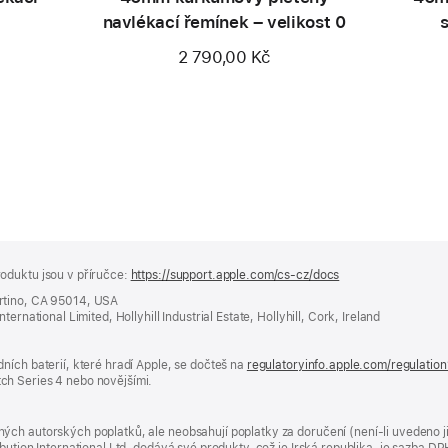
navlékací řemínek – velikost 0
2 790,00 Kč
oduktu jsou v příručce:
https://support.apple.com/cs-cz/docs
(otevře
se
rtino, CA 95014, USA
v novém
ernational Limited, Hollyhill Industrial Estate, Hollyhill, Cork, Ireland
okně)
ních baterií, které hradí Apple, se dočteš na
regulatoryinfo.apple.com/regulatio
ch Series 4 nebo novějšími.
ých autorských poplatků, ale neobsahují poplatky za doručení (není-li uvedeno 