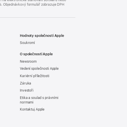
DPH na elektronické stahování softwaru nebo
23 %. Objednávkový formulář zobrazuje DPH
Hodnoty společnosti Apple
Soukromí
O společnosti Apple
Newsroom
Vedení společnosti Apple
Kariérní příležitosti
Záruka
Investoři
Etika a soulad s právními
normami
Kontaktuj Apple