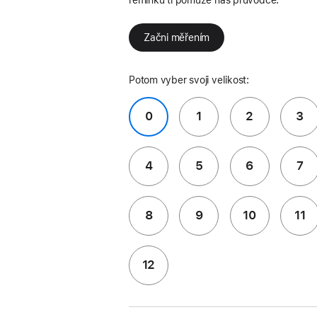
Začni měřením
Potom vyber svoji velikost:
0
1
2
3
4
5
6
7
8
9
10
11
12