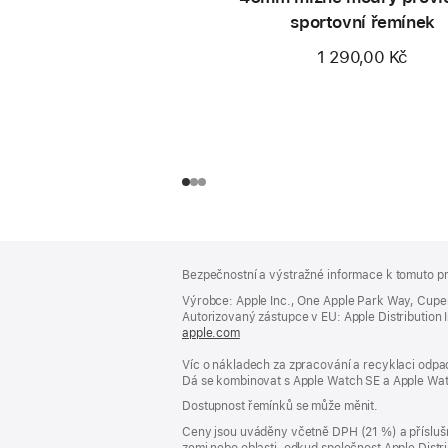
sportovní řemínek
1 290,00 Kč
Zápatí
poznámky
Bezpečnostní a výstražné informace k tomuto pr
Výrobce: Apple Inc., One Apple Park Way, Cupe
Autorizovaný zástupce v EU: Apple Distribution Int
apple.com
(otevře
se
Víc o nákladech za zpracování a recyklaci odpad
v novém
Dá se kombinovat s Apple Watch SE a Apple Wat
okně)
Dostupnost řemínků se může měnit.
Ceny jsou uváděny včetně DPH (21 %) a příslušn