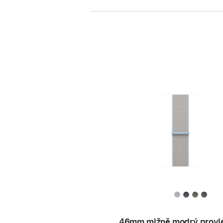
46mm mlžně modrý provl