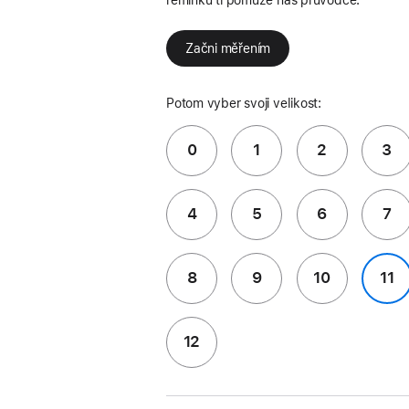
Začni měřením
Potom vyber svoji velikost:
0
1
2
3
4
5
6
7
8
9
10
11
12