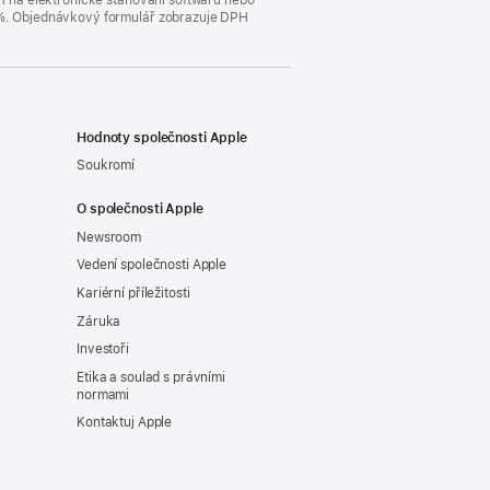
DPH na elektronické stahování softwaru nebo
23 %. Objednávkový formulář zobrazuje DPH
Hodnoty společnosti Apple
Soukromí
O společnosti Apple
Newsroom
Vedení společnosti Apple
Kariérní příležitosti
Záruka
Investoři
Etika a soulad s právními
normami
Kontaktuj Apple