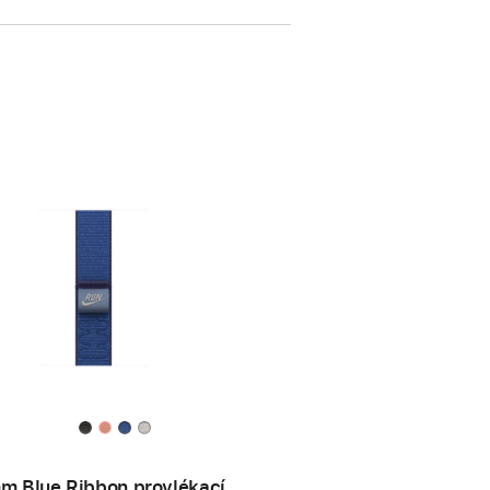
m Blue Ribbon provlékací