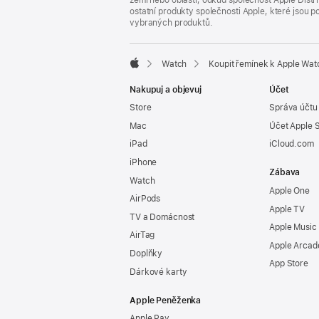
zemi nebo oblasti, odkud společnost Apple Distri
ostatní produkty společnosti Apple, které jsou
vybraných produktů.
Watch
Koupit řemínek k Apple Wat
Apple
Nakupuj a objevuj
Účet
Store
Správa účtu
Mac
Účet Apple 
iPad
iCloud.com
iPhone
Zábava
Watch
Apple One
AirPods
Apple TV
TV a Domácnost
Apple Music
AirTag
Apple Arcad
Doplňky
App Store
Dárkové karty
Apple Peněženka
Apple Pay