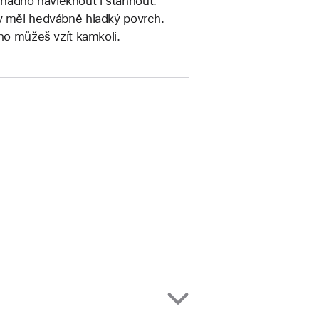
nadno navléknout i stáhnout.
by měl hedvábně hladký povrch.
 ho můžeš vzít kamkoli.