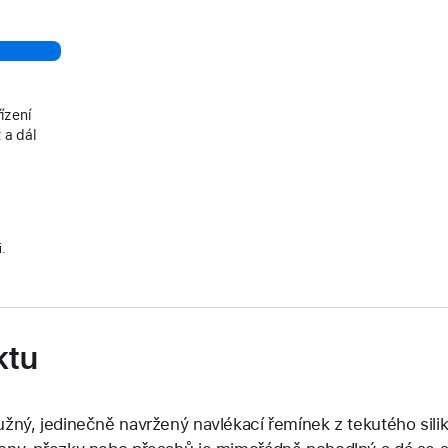
ízení
 a dál
i.
ktu
užný, jedinečně navržený navlékací řemínek z tekutého sili