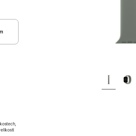
m
ikostech,
elikosti