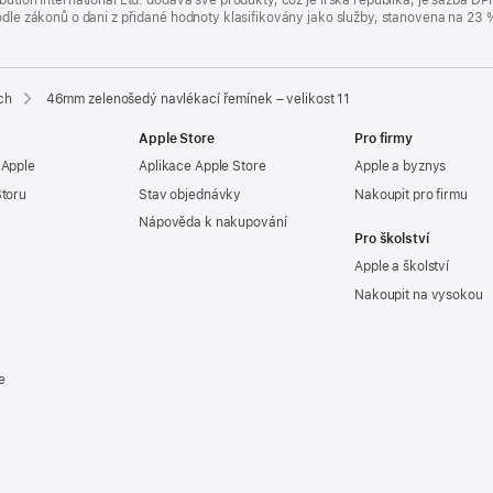
bution International Ltd. dodává své produkty, což je Irská republika, je sazba 
 podle zákonů o dani z přidané hodnoty klasifikovány jako služby, stanovena na 
ch
46mm zelenošedý navlékací řemínek – velikost 11
Apple Store
Pro firmy
 Apple
Aplikace Apple Store
Apple a byznys
Storu
Stav objednávky
Nakoupit pro firmu
Nápověda k nakupování
Pro školství
Apple a školství
Nakoupit na vysokou
e