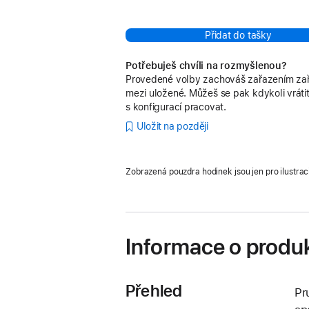
Přidat do tašky
Potřebuješ chvíli na rozmyšlenou?
Provedené volby zachováš zařazením zař
mezi uložené. Můžeš se pak kdykoli vrátit
s konfigurací pracovat.
Uložit na později
Zobrazená pouzdra hodinek jsou jen pro ilustrac
Informace o produ
Přehled
Pr