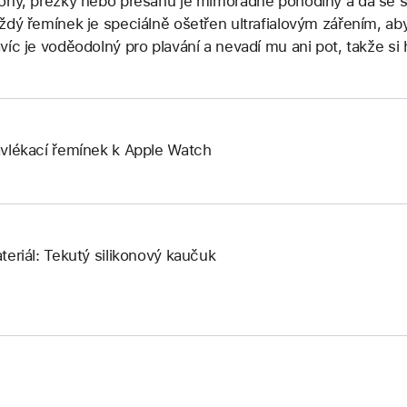
ony, přezky nebo přesahů je mimořádně pohodlný a dá se s
ždý řemínek je speciálně ošetřen ultrafialovým zářením, a
víc je voděodolný pro plavání a nevadí mu ani pot, takže si
vlékací řemínek k Apple Watch
teriál: Tekutý silikonový kaučuk