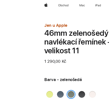
Apple
Obchod
Mac
iPad
Jen u Apple
46mm zelenošedý
navlékací řemínek 
velikost 11
1 290,00 Kč
Barva - zelenošedá
neonově
ocelově
černá
světle
žlutá
modrá
ruměná
zelenošedá