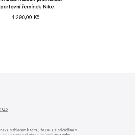
sportovní řemínek Nike
1 290,00 Kč
n1542
(otevře
se
v novém
okně)
jinak). Vzhledem k tomu, že DPH je odváděna v