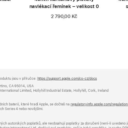
navlékací řemínek – velikost 0
2 790,00 Kč
oduktu jsou v příručce:
https://support.apple.com/cs-cz/docs
(otevře
se
rtino, CA 95014, USA
v novém
ernational Limited, Hollyhill Industrial Estate, Hollyhill, Cork, Ireland
okně)
ních baterií, které hradí Apple, se dočteš na
regulatoryinfo.apple.com/regulatio
ch Series 4 nebo novějšími.
ých autorských poplatků, ale neobsahují poplatky za doručení (není-li uvedeno 