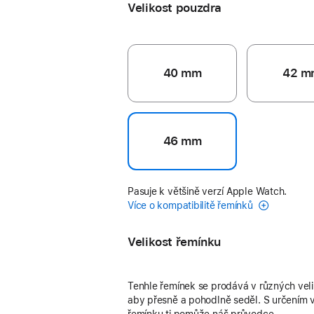
Velikost pouzdra
40 mm
42 m
46 mm
Pasuje k většině verzí Apple Watch.
Více o kompatibilitě řemínků
Velikost řemínku
Tenhle řemínek se prodává v různých vel
aby přesně a pohodlně seděl. S určením v
řemínku ti pomůže náš průvodce.