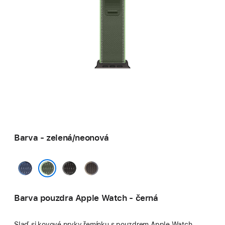
Barva - zelená/neonová
modrá
černá/uhlová
černá/modrá
/
zelená/neonová
jasně
Barva pouzdra Apple Watch - černá
modrá
Slaď si kovové prvky řemínku s pouzdrem Apple Watch.