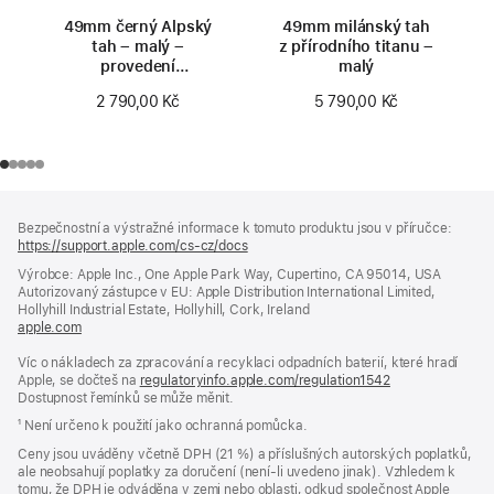
49mm černý Alpský
49mm milánský tah
tah – malý –
z přírodního titanu –
provedení
malý
z přírodního titanu
2 790,00 Kč
5 790,00 Kč
Zápatí
poznámky
Bezpečnostní a výstražné informace k tomuto produktu jsou v příručce:
https://support.apple.com/cs-cz/docs
(otevře
se
Výrobce: Apple Inc., One Apple Park Way, Cupertino, CA 95014, USA
v novém
Autorizovaný zástupce v EU: Apple Distribution International Limited,
okně)
Hollyhill Industrial Estate, Hollyhill, Cork, Ireland
apple.com
(otevře
se
Víc o nákladech za zpracování a recyklaci odpadních baterií, které hradí
v novém
Apple, se dočteš na
okně)
regulatoryinfo.apple.com/regulation1542
(otevře
Dostupnost řemínků se může měnit.
se
v novém
¹ Není určeno k použití jako ochranná pomůcka.
okně)
Ceny jsou uváděny včetně DPH (21 %) a příslušných autorských poplatků,
ale neobsahují poplatky za doručení (není-li uvedeno jinak). Vzhledem k
tomu, že DPH je odváděna v zemi nebo oblasti, odkud společnost Apple