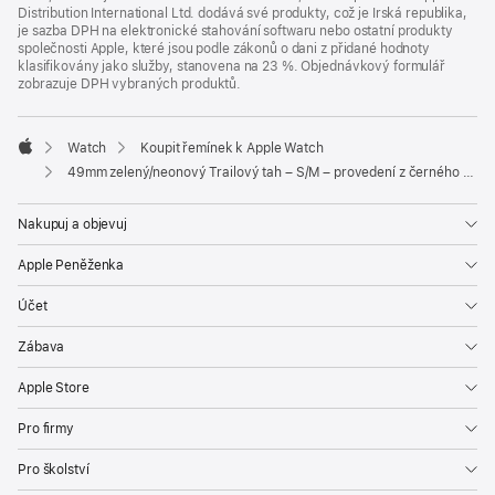
Distribution International Ltd. dodává své produkty, což je Irská republika,
je sazba DPH na elektronické stahování softwaru nebo ostatní produkty
společnosti Apple, které jsou podle zákonů o dani z přidané hodnoty
klasifikovány jako služby, stanovena na 23 %. Objednávkový formulář
zobrazuje DPH vybraných produktů.
Watch
Koupit řemínek k Apple Watch
Apple
49mm zelený/neonový Trailový tah – S/M – provedení z černého titanu
Nakupuj a objevuj
Apple Peněženka
Účet
Zábava
Apple Store
Pro firmy
Pro školství