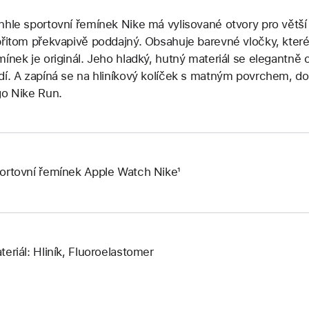
nhle sportovní řemínek Nike má vylisované otvory pro větší
přitom překvapivě poddajný. Obsahuje barevné vločky, které
mínek je originál. Jeho hladký, hutný materiál se elegantně
dí. A zapíná se na hliníkový kolíček s matným povrchem, do
go Nike Run.
ortovní řemínek Apple Watch Nike¹
teriál: Hliník, Fluoroelastomer