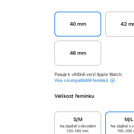
40 mm
42 m
46 mm
Pasuje k většině verzí Apple Watch.
Více o kompatibilitě řemínků
Velikost řemínku
S/M
M/L
Na zápěstí s obvodem
Na zápěstí s
130–180 mm.
150–200 