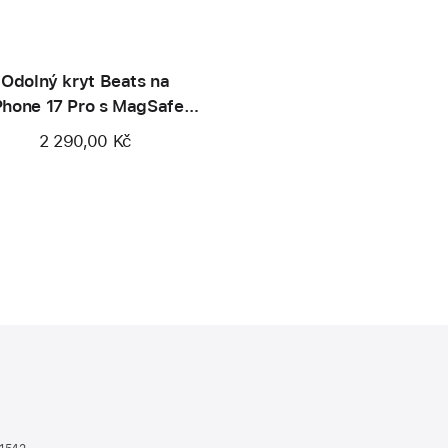
Odolný kryt Beats na
Phone 17 Pro s MagSafe
ovladačem fotoaparátu –
2 290,00 Kč
Sierra oranžový