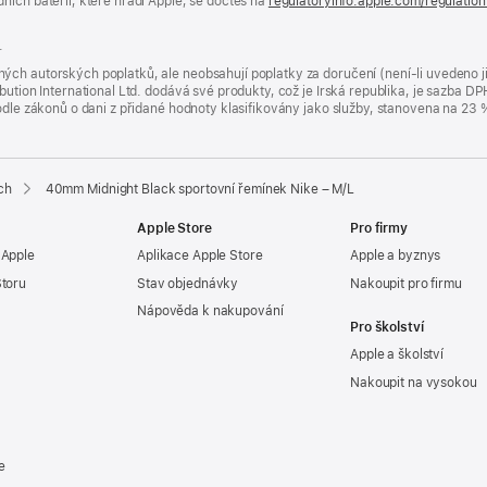
ních baterií, které hradí Apple, se dočteš na
regulatoryinfo.apple.com/regulatio
.
ých autorských poplatků, ale neobsahují poplatky za doručení (není-li uvedeno 
bution International Ltd. dodává své produkty, což je Irská republika, je sazba 
 podle zákonů o dani z přidané hodnoty klasifikovány jako služby, stanovena na 
ch
40mm Midnight Black sportovní řemínek Nike – M/L
Apple Store
Pro firmy
 Apple
Aplikace Apple Store
Apple a byznys
Storu
Stav objednávky
Nakoupit pro firmu
Nápověda k nakupování
Pro školství
Apple a školství
Nakoupit na vysokou
e