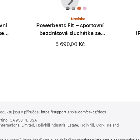
Novinka
vní
Powerbeats Fit – sportovní
se
bezdrátová sluchátka se
i
gicky
zajištěním v uchu – jiskrně
a 
5 690,00 Kč
oranžová
oduktu jsou v příručce:
https://support.apple.com/cs-cz/docs
(otevře
se
rtino, CA 95014, USA
v novém
ernational Limited, Hollyhill Industrial Estate, Hollyhill, Cork, Ireland
okně)