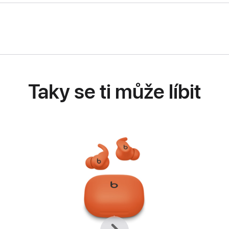
Taky se ti může líbit
Předchozí
Další