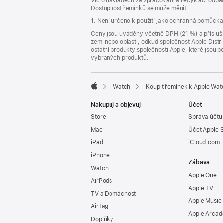
Víc o nákladech za zpracování a recyklaci odpad
v novém
Dostupnost řemínků se může měnit.
okně)
1. Není určeno k použití jako ochranná pomůcka
Ceny jsou uváděny včetně DPH (21 %) a příslušn
zemi nebo oblasti, odkud společnost Apple Distri
ostatní produkty společnosti Apple, které jsou
vybraných produktů.
Watch
Koupit řemínek k Apple Wat
Apple
Nakupuj a objevuj
Účet
Store
Správa účtu
Mac
Účet Apple 
iPad
iCloud.com
iPhone
Zábava
Watch
Apple One
AirPods
Apple TV
TV a Domácnost
Apple Music
AirTag
Apple Arcad
Doplňky