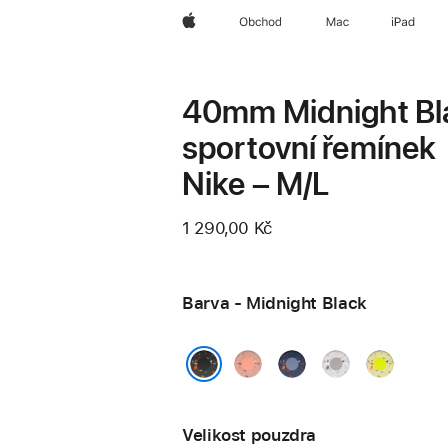
Apple
Obchod
Mac
iPad
40mm Midnight Bl
sportovní řemínek
Nike – M/L
1 290,00 Kč
Barva - Midnight Black
Alpenglow
Blue
Veiled
Volt
Pink
Ribbon
Grey
Splash
Midnight Black
Velikost pouzdra