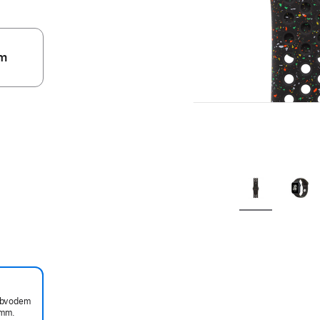
m
 obvodem
mm.