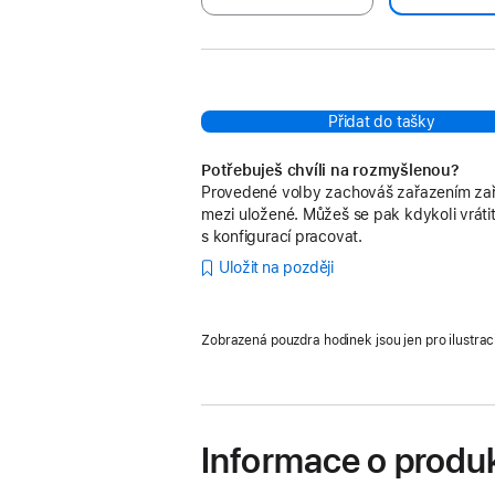
Přidat do tašky
Potřebuješ chvíli na rozmyšlenou?
Provedené volby zachováš zařazením zař
mezi uložené. Můžeš se pak kdykoli vrátit
s konfigurací pracovat.
Uložit na později
Zobrazená pouzdra hodinek jsou jen pro ilustrac
Informace o produ