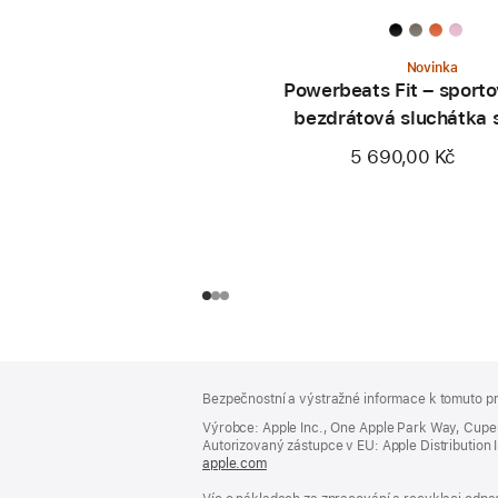
Novinka
Powerbeats Fit – sporto
bezdrátová sluchátka 
zajištěním v uchu – ener
5 690,00 Kč
růžová
Zápatí
poznámky
Bezpečnostní a výstražné informace k tomuto pr
Výrobce: Apple Inc., One Apple Park Way, Cupe
Autorizovaný zástupce v EU: Apple Distribution Int
apple.com
(otevře
se