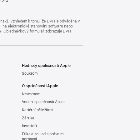
n1542
(otevře
se
v novém
okně)
jinak). Vzhledem k tomu, že DPH je odváděna v
DPH na elektronické stahování softwaru nebo
23 %. Objednávkový formulář zobrazuje DPH
Hodnoty společnosti Apple
Soukromí
O společnosti Apple
Newsroom
Vedení společnosti Apple
Kariérní příležitosti
Záruka
Investoři
Etika a soulad s právními
normami