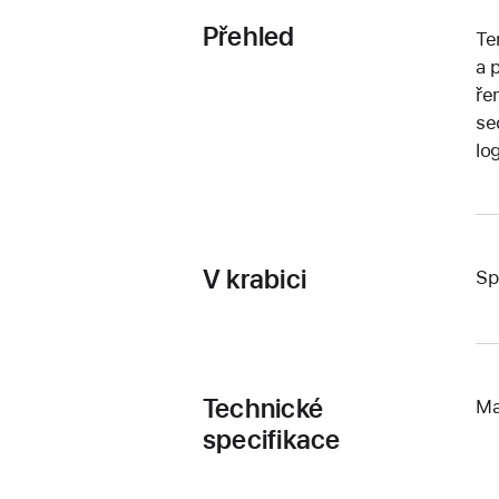
Přehled
Te
a 
ře
se
lo
V krabici
Sp
Technické
Ma
specifikace