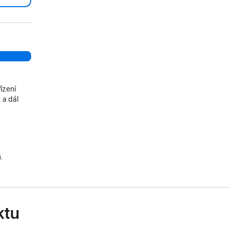
ízení
 a dál
i.
ktu