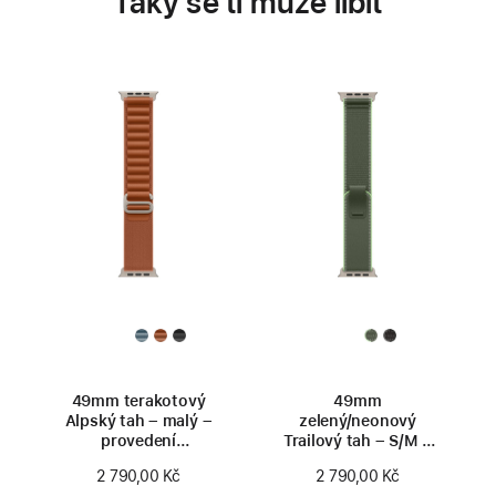
Taky se ti může líbit
49mm terakotový
49mm
Alpský tah – malý –
zelený/neonový
provedení
Trailový tah – S/M –
z přírodního titanu
provedení
2 790,00 Kč
2 790,00 Kč
z přírodního titanu