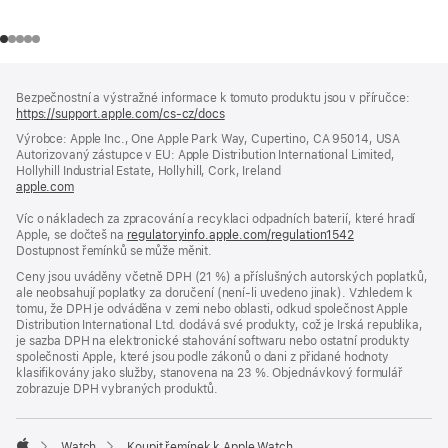
Zápatí
poznámky
Bezpečnostní a výstražné informace k tomuto produktu jsou v příručce:
https://support.apple.com/cs-cz/docs
(otevře
se
Výrobce: Apple Inc., One Apple Park Way, Cupertino, CA 95014, USA
v novém
Autorizovaný zástupce v EU: Apple Distribution International Limited,
okně)
Hollyhill Industrial Estate, Hollyhill, Cork, Ireland
apple.com
(otevře
se
Víc o nákladech za zpracování a recyklaci odpadních baterií, které hradí
v novém
Apple, se dočteš na
okně)
regulatoryinfo.apple.com/regulation1542
(otevře
Dostupnost řemínků se může měnit.
se
v novém
Ceny jsou uváděny včetně DPH (21 %) a příslušných autorských poplatků,
okně)
ale neobsahují poplatky za doručení (není-li uvedeno jinak). Vzhledem k
tomu, že DPH je odváděna v zemi nebo oblasti, odkud společnost Apple
Distribution International Ltd. dodává své produkty, což je Irská republika,
je sazba DPH na elektronické stahování softwaru nebo ostatní produkty
společnosti Apple, které jsou podle zákonů o dani z přidané hodnoty
klasifikovány jako služby, stanovena na 23 %. Objednávkový formulář
zobrazuje DPH vybraných produktů.
Watch
Koupit řemínek k Apple Watch