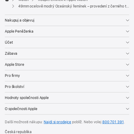
Apple
49mm ocelově modrý Oceánský řemínek – provedení z černého titanu
Nakupuj a objevuj
Apple Peněženka
Účet
Zábava
Apple Store
Pro firmy
Pro školství
Hodnoty společnosti Apple
O společnosti Apple
Další možnosti nákupu:
Najdi si prodejce
poblíž. Nebo volej
800 701 391
.
Česká republika