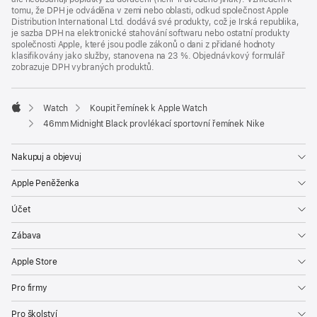
tomu, že DPH je odváděna v zemi nebo oblasti, odkud společnost Apple
Distribution International Ltd. dodává své produkty, což je Irská republika,
je sazba DPH na elektronické stahování softwaru nebo ostatní produkty
společnosti Apple, které jsou podle zákonů o dani z přidané hodnoty
klasifikovány jako služby, stanovena na 23 %. Objednávkový formulář
zobrazuje DPH vybraných produktů.
Watch
Koupit řemínek k Apple Watch
Apple
46mm Midnight Black provlékací sportovní řemínek Nike
Nakupuj a objevuj
Apple Peněženka
Účet
Zábava
Apple Store
Pro firmy
Pro školství