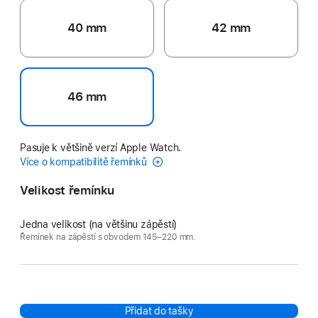
40 mm
42 mm
46 mm
Pasuje k většině verzí Apple Watch.
Více o kompatibilitě řemínků
Velikost řemínku
Jedna velikost (na většinu zápěstí)
Řemínek na zápěstí s obvodem 145–220 mm.
Přidat do tašky