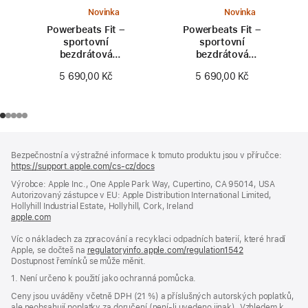
Novinka
Novinka
Powerbeats Fit –
Powerbeats Fit –
sportovní
sportovní
bezdrátová
bezdrátová
sluchátka se
sluchátka se
5 690,00 Kč
5 690,00 Kč
zajištěním v uchu –
zajištěním v uchu –
energicky růžová
jiskrně oranžová
Zápatí
poznámky
Bezpečnostní a výstražné informace k tomuto produktu jsou v příručce:
https://support.apple.com/cs-cz/docs
(otevře
se
Výrobce: Apple Inc., One Apple Park Way, Cupertino, CA 95014, USA
v novém
Autorizovaný zástupce v EU: Apple Distribution International Limited,
okně)
Hollyhill Industrial Estate, Hollyhill, Cork, Ireland
apple.com
(otevře
se
Víc o nákladech za zpracování a recyklaci odpadních baterií, které hradí
v novém
Apple, se dočteš na
okně)
regulatoryinfo.apple.com/regulation1542
(otevře
Dostupnost řemínků se může měnit.
se
v novém
1. Není určeno k použití jako ochranná pomůcka.
okně)
Ceny jsou uváděny včetně DPH (21 %) a příslušných autorských poplatků,
ale neobsahují poplatky za doručení (není-li uvedeno jinak). Vzhledem k