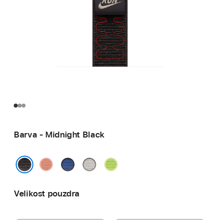
Barva - Midnight Black
Alpenglow
Blue
Veiled
Volt
Pink
Ribbon
Grey
Splash
Midnight Black
Velikost pouzdra