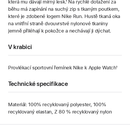
která mu dávají mírný lesk.¹ Na rychlé dotažení za
běhu má zapínání na suchý zip s tkaným poutkem,
které je zdobené logem Nike Run. Hustě tkaná oka
na vnitřní straně dvouvrstvé nylonové tkaniny
jemně přiléhají k pokožce a nechávají ji dýchat.
V krabici
Provlékací sportovní řemínek Nike k Apple Watch¹
Technické specifikace
Materiál: 100% recyklovaný polyester, 100%
recyklovaný elastan, Z 80 % recyklovaný nylon