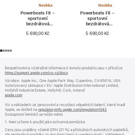
Novinka
Novinka
Powerbeats Fit –
Powerbeats Fit –
sportovní
sportovní
bezdrátová
bezdrátová
sluchátka se
sluchátka se
5 690,00 Kč
5 690,00 Kč
zajištěním v uchu –
zajištěním v uchu –
energicky růžová
jiskrně oranžová
Zápatí
poznámky
Bezpečnostní a výstražné informace k tomuto produktu jsou v příručce:
https://support.apple.com/cs-cz/docs
(otevře
se
Výrobce: Apple Inc., One Apple Park Way, Cupertino, CA 95014, USA
v novém
Autorizovaný zástupce v EU: Apple Distribution International Limited,
okně)
Hollyhill Industrial Estate, Hollyhill, Cork, Ireland
apple.com
(otevře
se
Víc o nákladech za zpracování a recyklaci odpadních baterií, které hradí
v novém
Apple, se dočteš na
okně)
regulatoryinfo.apple.com/regulation1542
(otevře
Dostupnost řemínků se může měnit.
se
v novém
1. Není určeno k použití jako ochranná pomůcka.
okně)
Ceny jsou uváděny včetně DPH (21 %) a příslušných autorských poplatků,
ale neobsahují poplatky za doručení (není-li uvedeno jinak). Vzhledem k