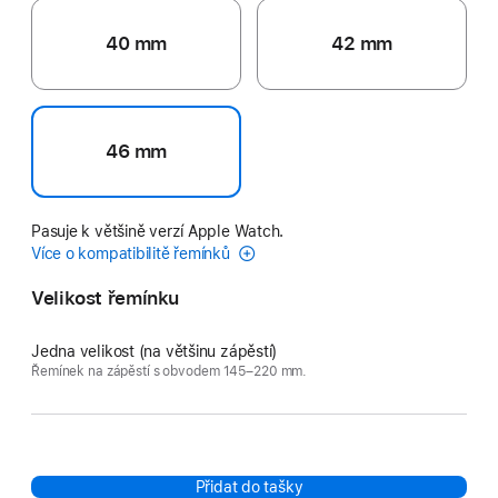
40 mm
42 mm
46 mm
Pasuje k většině verzí Apple Watch.
Více o kompatibilitě řemínků
Velikost řemínku
Jedna velikost (na většinu zápěstí)
Řemínek na zápěstí s obvodem 145–220 mm.
Přidat do tašky