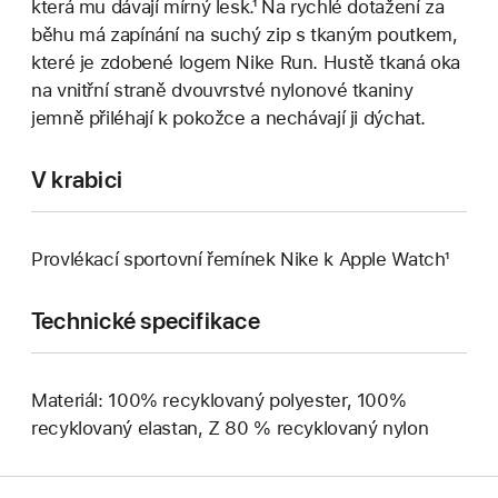
která mu dávají mírný lesk.¹ Na rychlé dotažení za
běhu má zapínání na suchý zip s tkaným poutkem,
které je zdobené logem Nike Run. Hustě tkaná oka
na vnitřní straně dvouvrstvé nylonové tkaniny
jemně přiléhají k pokožce a nechávají ji dýchat.
V krabici
Provlékací sportovní řemínek Nike k Apple Watch¹
Technické specifikace
Materiál: 100% recyklovaný polyester, 100%
recyklovaný elastan, Z 80 % recyklovaný nylon