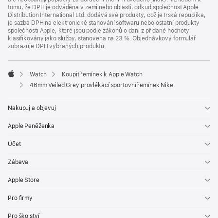
tomu, že DPH je odváděna v zemi nebo oblasti, odkud společnost Apple
Distribution International Ltd. dodává své produkty, což je Irská republika,
je sazba DPH na elektronické stahování softwaru nebo ostatní produkty
společnosti Apple, které jsou podle zákonů o dani z přidané hodnoty
klasifikovány jako služby, stanovena na 23 %. Objednávkový formulář
zobrazuje DPH vybraných produktů.
Watch
Koupit řemínek k Apple Watch
Apple
46mm Veiled Grey provlékací sportovní řemínek Nike
Nakupuj a objevuj
Apple Peněženka
Účet
Zábava
Apple Store
Pro firmy
Pro školství