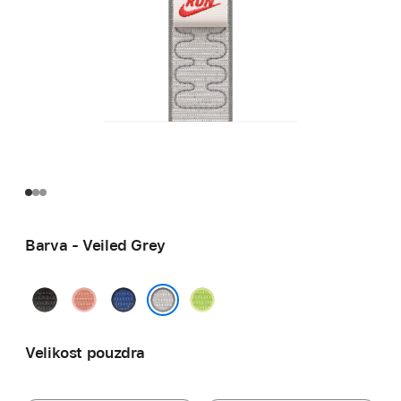
Barva - Veiled Grey
Midnight
Alpenglow
Blue
Volt
Black
Pink
Ribbon
Splash
Veiled Grey
Velikost pouzdra