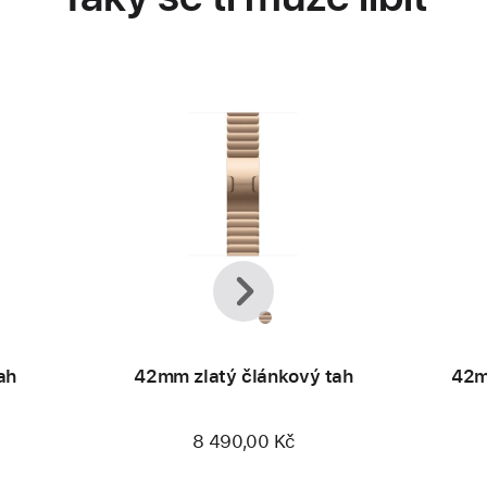
Předchozí
Další
ah
42mm zlatý článkový tah
42m
8 490,00 Kč