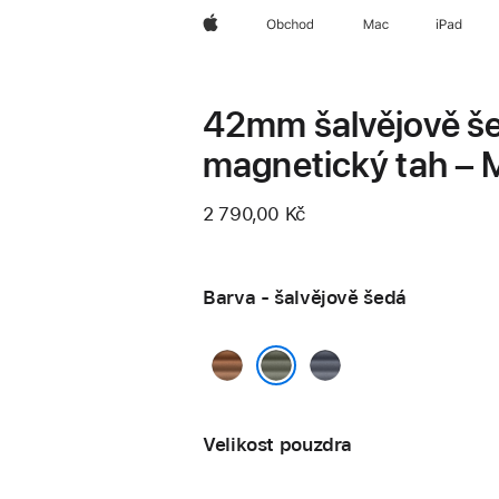
Apple
Obchod
Mac
iPad
42mm šalvějově š
magnetický tah – 
2 790,00 Kč
Barva - šalvějově šedá
karamelová
námořnicky
modrá
šalvějově šedá
Velikost pouzdra