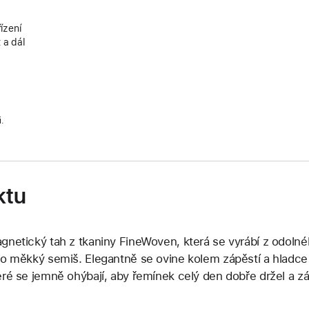
ízení
 a dál
i.
ktu
gnetický tah z tkaniny FineWoven, která se vyrábí z odoln
ko měkký semiš. Elegantně se ovine kolem zápěstí a hladc
eré se jemně ohýbají, aby řemínek celý den dobře držel a z