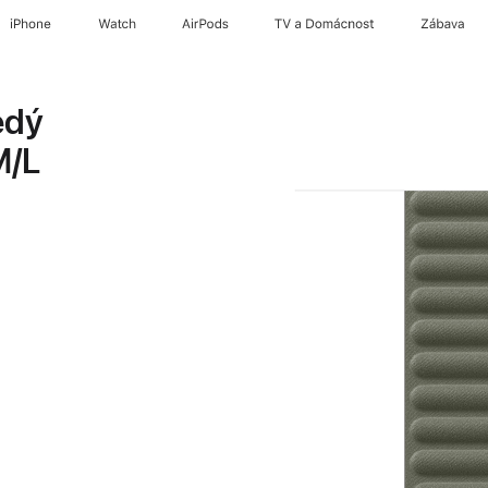
iPhone
Watch
AirPods
TV a Domácnost
Zábava
edý
M/L