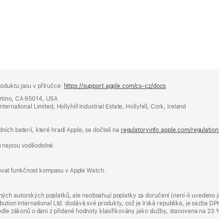
oduktu jsou v příručce:
https://support.apple.com/cs-cz/docs
(otevře
se
rtino, CA 95014, USA
v novém
ernational Limited, Hollyhill Industrial Estate, Hollyhill, Cork, Ireland
okně)
ních baterií, které hradí Apple, se dočteš na
regulatoryinfo.apple.com/regulatio
i nejsou voděodolné.
vat funkčnost kompasu v Apple Watch.
ých autorských poplatků, ale neobsahují poplatky za doručení (není-li uvedeno 
bution International Ltd. dodává své produkty, což je Irská republika, je sazba 
 podle zákonů o dani z přidané hodnoty klasifikovány jako služby, stanovena na 