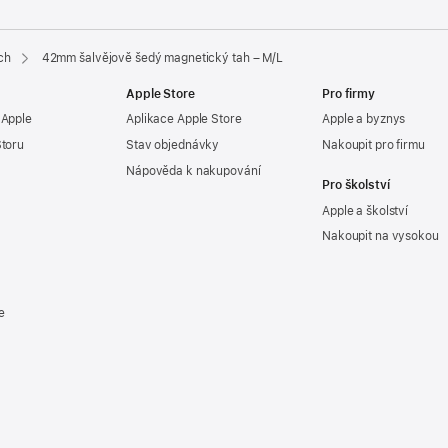
ch
42mm šalvějově šedý magnetický tah – M/L
Apple Store
Pro firmy
 Apple
Aplikace Apple Store
Apple a byznys
Storu
Stav objednávky
Nakoupit pro firmu
Nápověda k nakupování
Pro školství
Apple a školství
Nakoupit na vysokou
e