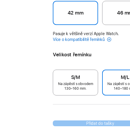
42 mm
46 m
Pasuje k většině verzí Apple Watch.
Více o kompatibilitě řemínků
Velikost řemínku
S/M
M/L
Na zápěstí s obvodem
Na zápěstí s
130–160 mm.
140–180 
Přidat do tašky