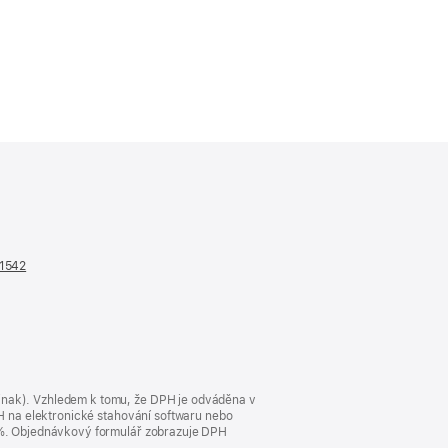
n1542
(otevře
se
v novém
okně)
jinak). Vzhledem k tomu, že DPH je odváděna v
DPH na elektronické stahování softwaru nebo
23 %. Objednávkový formulář zobrazuje DPH