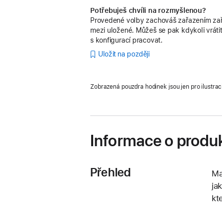
Potřebuješ chvíli na rozmyšlenou?
Provedené volby zachováš zařazením zař
mezi uložené. Můžeš se pak kdykoli vrátit
s konfigurací pracovat.
Uložit na později
Zobrazená pouzdra hodinek jsou jen pro ilustrac
Informace o produ
Přehled
Ma
ja
kt