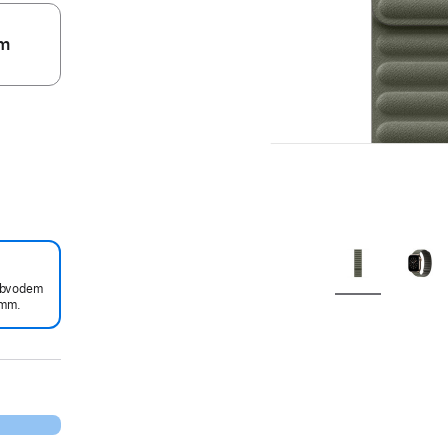
m
 obvodem
mm.