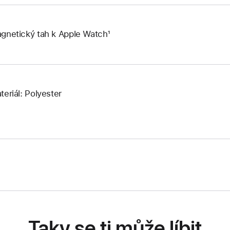
gnetický tah k Apple Watch¹
teriál: Polyester
Taky se ti může líbit