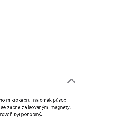
ého mikrokepru, na omak působí
e se zapne zalisovanými magnety,
ároveň byl pohodlný.