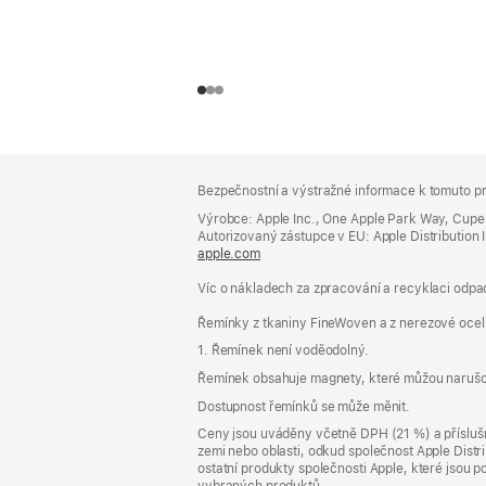
Zápatí
poznámky
Bezpečnostní a výstražné informace k tomuto pr
Výrobce: Apple Inc., One Apple Park Way, Cupe
Autorizovaný zástupce v EU: Apple Distribution Int
apple.com
(otevře
se
Víc o nákladech za zpracování a recyklaci odpad
v novém
okně)
Řemínky z tkaniny FineWoven a z nerezové ocel
1. Řemínek není voděodolný.
Řemínek obsahuje magnety, které můžou narušo
Dostupnost řemínků se může měnit.
Ceny jsou uváděny včetně DPH (21 %) a příslušn
zemi nebo oblasti, odkud společnost Apple Distri
ostatní produkty společnosti Apple, které jsou