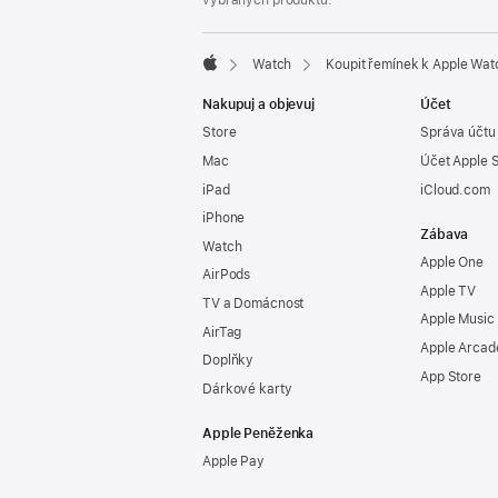
vybraných produktů.
Watch
Koupit řemínek k Apple Wat
Apple
Nakupuj a objevuj
Účet
Store
Správa účtu
Mac
Účet Apple 
iPad
iCloud.com
iPhone
Zábava
Watch
Apple One
AirPods
Apple TV
TV a Domácnost
Apple Music
AirTag
Apple Arcad
Doplňky
App Store
Dárkové karty
Apple Peněženka
Apple Pay