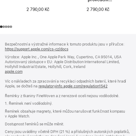
z přírodního titanu
2 790,00 Kč
2 790,00 Kč
Zápatí
poznámky
Bezpečnostní a výstražné informace k tomuto produktu jsou v příručce:
https://support.apple.com/cs-cz/docs
(otevře
se
Výrobce: Apple Inc., One Apple Park Way, Cupertino, CA 95014, USA
v novém
Autorizovaný zástupce v EU: Apple Distribution International Limited,
okně)
Hollyhill Industrial Estate, Hollyhill, Cork, Ireland
apple.com
(otevře
se
Víc o nákladech za zpracování a recyklaci odpadních baterií, které hradí
v novém
Apple, se dočteš na
okně)
regulatoryinfo.apple.com/regulation1542
(otevře
se
Řemínky z tkaniny FineWoven a z nerezové oceli nejsou voděodolné.
v novém
okně)
1. Řemínek není voděodolný.
Řemínek obsahuje magnety, které můžou narušovat funkčnost kompasu
v Apple Watch.
Dostupnost řemínků se může měnit.
Ceny jsou uváděny včetně DPH (21 %) a příslušných autorských poplatků,