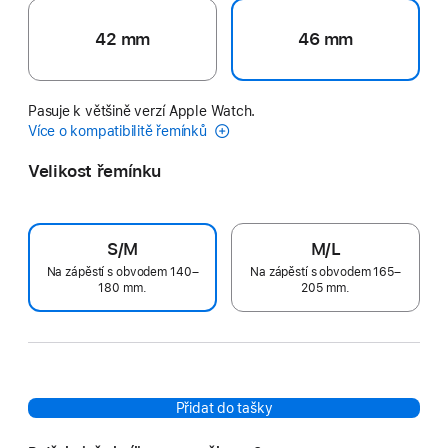
42 mm
46 mm
Pasuje k většině verzí Apple Watch.
Více o kompatibilitě řemínků
Velikost řemínku
S/M
M/L
Na zápěstí s obvodem 140–
Na zápěstí s obvodem 165–
180 mm.
205 mm.
Přidat do tašky