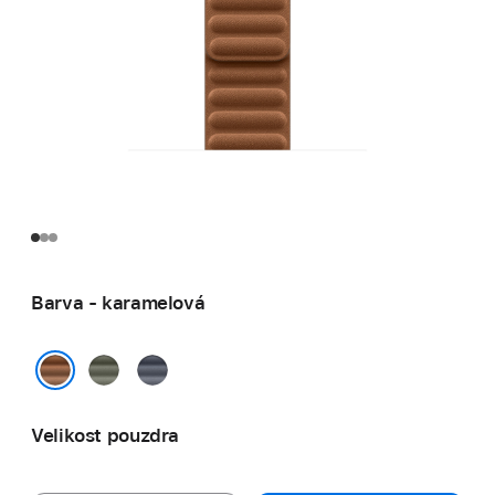
Barva - karamelová
šalvějově
námořnicky
šedá
modrá
karamelová
Velikost pouzdra