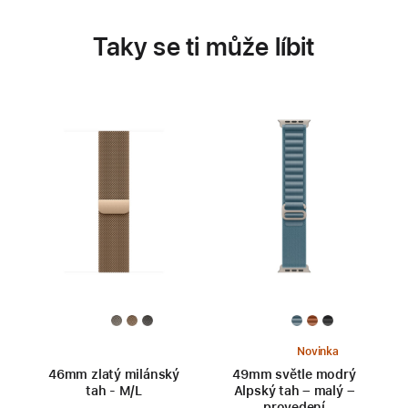
Taky se ti může líbit
Novinka
46mm zlatý milánský
49mm světle modrý
tah - M/L
Alpský tah – malý –
provedení