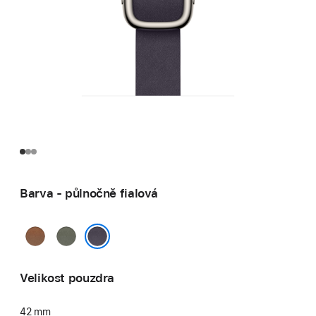
Barva - půlnočně fialová
karamelová
šalvějově
šedá
půlnočně fialová
Velikost pouzdra
42 mm