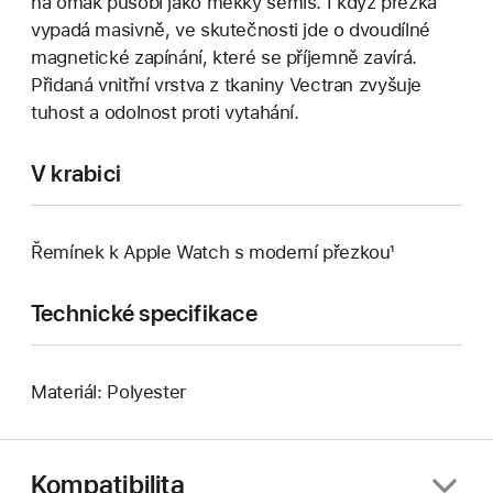
na omak působí jako měkký semiš. I když přezka
vypadá masivně, ve skutečnosti jde o dvoudílné
magnetické zapínání, které se příjemně zavírá.
Přidaná vnitřní vrstva z tkaniny Vectran zvyšuje
tuhost a odolnost proti vytahání.
V krabici
Řemínek k Apple Watch s moderní přezkou¹
Technické specifikace
Materiál: Polyester
Kompatibilita