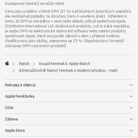
Dostupnost řemínků se může měnit.
Ceny jsou uváděny včetně DPH (21 %) a příslušných autorských poplatků,
ale neobsahují poplatky za doručení (není-li uvedeno jinak). Vzhledem k
tomu, že DPH je odváděna v zemi nebo oblasti, odkud společnost Apple
Distribution International Ltd. dodává své produkty, což je Irská republika,
je sazba DPH na elektronické stahování softwaru nebo ostatní produkty
společnosti Apple, které jsou podle zákonů o dani z přidané hodnoty
klasifikovány jako služby, stanovena na 23 %. Objednávkový formulář
zobrazuje DPH vybraných produktů.
Watch
Koupit řemínek k Apple Watch
Apple
42mm půlnočně fialový řemínek s moderní přezkou – malý
Nakupuj a objevuj
Apple Peněženka
Účet
Zábava
Apple Store