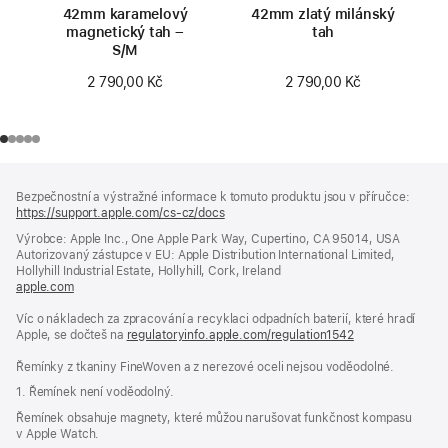
42mm karamelový
42mm zlatý milánský
magnetický tah –
tah
S/M
2 790,00 Kč
2 790,00 Kč
Zápatí
poznámky
Bezpečnostní a výstražné informace k tomuto produktu jsou v příručce:
https://support.apple.com/cs-cz/docs
(otevře
se
Výrobce: Apple Inc., One Apple Park Way, Cupertino, CA 95014, USA
v novém
Autorizovaný zástupce v EU: Apple Distribution International Limited,
okně)
Hollyhill Industrial Estate, Hollyhill, Cork, Ireland
apple.com
(otevře
se
Víc o nákladech za zpracování a recyklaci odpadních baterií, které hradí
v novém
Apple, se dočteš na
okně)
regulatoryinfo.apple.com/regulation1542
(otevře
se
Řemínky z tkaniny FineWoven a z nerezové oceli nejsou voděodolné.
v novém
okně)
1. Řemínek není voděodolný.
Řemínek obsahuje magnety, které můžou narušovat funkčnost kompasu
v Apple Watch.