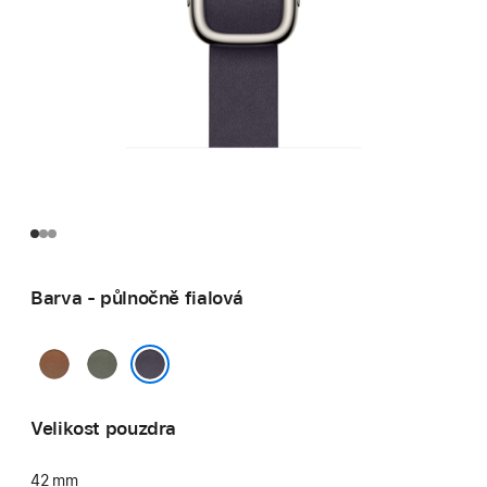
Barva - půlnočně fialová
karamelová
šalvějově
šedá
půlnočně fialová
Velikost pouzdra
42 mm