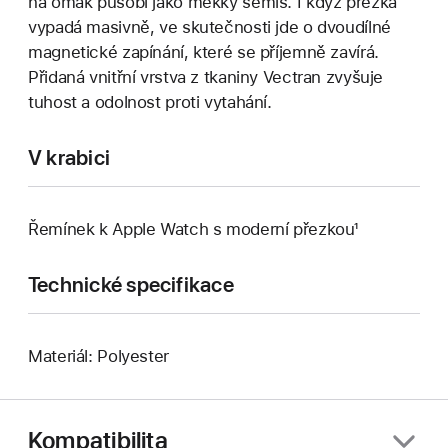
na omak působí jako měkký semiš. I když přezka
vypadá masivně, ve skutečnosti jde o dvoudílné
magnetické zapínání, které se příjemně zavírá.
Přidaná vnitřní vrstva z tkaniny Vectran zvyšuje
tuhost a odolnost proti vytahání.
V krabici
Řemínek k Apple Watch s moderní přezkou¹
Technické specifikace
Materiál: Polyester
Kompatibilita