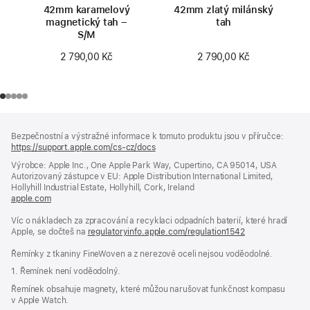
42mm karamelový
42mm zlatý milánský
magnetický tah –
tah
S/M
2 790,00 Kč
2 790,00 Kč
Zápatí
poznámky
Bezpečnostní a výstražné informace k tomuto produktu jsou v příručce:
https://support.apple.com/cs-cz/docs
(otevře
se
Výrobce: Apple Inc., One Apple Park Way, Cupertino, CA 95014, USA
v novém
Autorizovaný zástupce v EU: Apple Distribution International Limited,
okně)
Hollyhill Industrial Estate, Hollyhill, Cork, Ireland
apple.com
(otevře
se
Víc o nákladech za zpracování a recyklaci odpadních baterií, které hradí
v novém
Apple, se dočteš na
okně)
regulatoryinfo.apple.com/regulation1542
(otevře
se
Řemínky z tkaniny FineWoven a z nerezové oceli nejsou voděodolné.
v novém
okně)
1. Řemínek není voděodolný.
Řemínek obsahuje magnety, které můžou narušovat funkčnost kompasu
v Apple Watch.