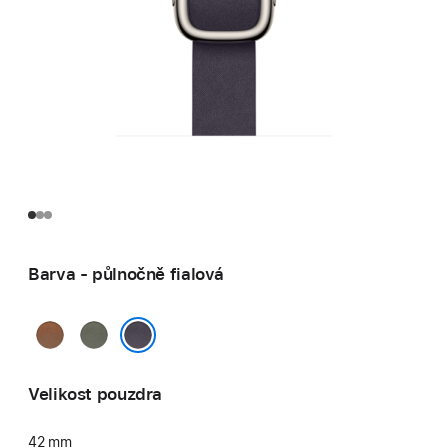
Barva - půlnočně fialová
karamelová
šalvějově
šedá
půlnočně fialová
Velikost pouzdra
42 mm