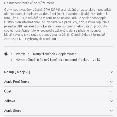
Dostupnost řemínků se může měnit.
Ceny jsou uváděny včetně DPH (21 %) a příslušných autorských poplatků,
ale neobsahují poplatky za doručení (není-li uvedeno jinak). Vzhledem k
tomu, že DPH je odváděna v zemi nebo oblasti, odkud společnost Apple
Distribution International Ltd. dodává své produkty, což je Irská republika,
je sazba DPH na elektronické stahování softwaru nebo ostatní produkty
společnosti Apple, které jsou podle zákonů o dani z přidané hodnoty
klasifikovány jako služby, stanovena na 23 %. Objednávkový formulář
zobrazuje DPH vybraných produktů.
Watch
Koupit řemínek k Apple Watch
Apple
42mm půlnočně fialový řemínek s moderní přezkou – velký
Nakupuj a objevuj
Apple Peněženka
Účet
Zábava
Apple Store