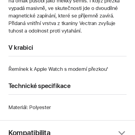
na omak působí jako měkký semiš. I když přezka
vypadá masivně, ve skutečnosti jde o dvoudílné
magnetické zapínání, které se příjemně zavírá.
Přidaná vnitřní vrstva z tkaniny Vectran zvyšuje
tuhost a odolnost proti vytahání.
V krabici
Řemínek k Apple Watch s moderní přezkou¹
Technické specifikace
Materiál: Polyester
Kompatibilita