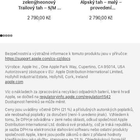
zelený/neonový
Alpský tah – malý –
Trailový tah – S/M –
provedení
provedení
z přírodního titanu
2 790,00 Kč
2 790,00 Kč
z přírodního titanu
Zápatí
poznámky
Bezpečnostní a výstražné informace k tomuto produktu jsou v příručce:
https://support.apple.com/cs-cz/docs
(otevře
se
Výrobce: Apple Inc., One Apple Park Way, Cupertino, CA 95014, USA
v novém
Autorizovaný zástupce v EU: Apple Distribution International Limited,
okně)
Hollyhill Industrial Estate, Hollyhill, Cork, Ireland
apple.com
(otevře
se
Víc o nákladech za zpracování a recyklaci odpadních baterií, které hradí
v novém
Apple, se dočteš na
okně)
regulatoryinfo.apple.com/regulation1542
(otevře
Dostupnost řemínků se může měnit.
se
v novém
Ceny jsou uváděny včetně DPH (21 %) a příslušných autorských poplatků,
okně)
ale neobsahují poplatky za doručení (není-li uvedeno jinak). Vzhledem k
tomu, že DPH je odváděna v zemi nebo oblasti, odkud společnost Apple
Distribution International Ltd. dodává své produkty, což je Irská republika,
je sazba DPH na elektronické stahování softwaru nebo ostatní produkty
společnosti Apple, které jsou podle zákonů o dani z přidané hodnoty
klasifikovány jako služby, stanovena na 23 %. Objednávkový formulář