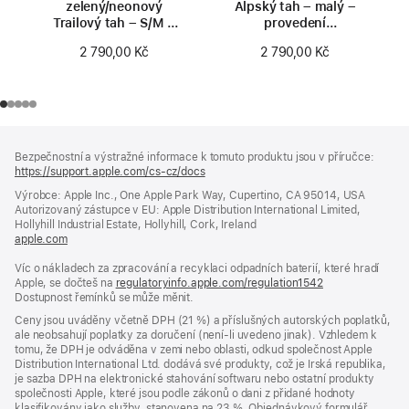
zelený/neonový
Alpský tah – malý –
Trailový tah – S/M –
provedení
provedení
z přírodního titanu
2 790,00 Kč
2 790,00 Kč
z přírodního titanu
Zápatí
poznámky
Bezpečnostní a výstražné informace k tomuto produktu jsou v příručce:
https://support.apple.com/cs-cz/docs
(otevře
se
Výrobce: Apple Inc., One Apple Park Way, Cupertino, CA 95014, USA
v novém
Autorizovaný zástupce v EU: Apple Distribution International Limited,
okně)
Hollyhill Industrial Estate, Hollyhill, Cork, Ireland
apple.com
(otevře
se
Víc o nákladech za zpracování a recyklaci odpadních baterií, které hradí
v novém
Apple, se dočteš na
okně)
regulatoryinfo.apple.com/regulation1542
(otevře
Dostupnost řemínků se může měnit.
se
v novém
Ceny jsou uváděny včetně DPH (21 %) a příslušných autorských poplatků,
okně)
ale neobsahují poplatky za doručení (není-li uvedeno jinak). Vzhledem k
tomu, že DPH je odváděna v zemi nebo oblasti, odkud společnost Apple
Distribution International Ltd. dodává své produkty, což je Irská republika,
je sazba DPH na elektronické stahování softwaru nebo ostatní produkty
společnosti Apple, které jsou podle zákonů o dani z přidané hodnoty
klasifikovány jako služby, stanovena na 23 %. Objednávkový formulář