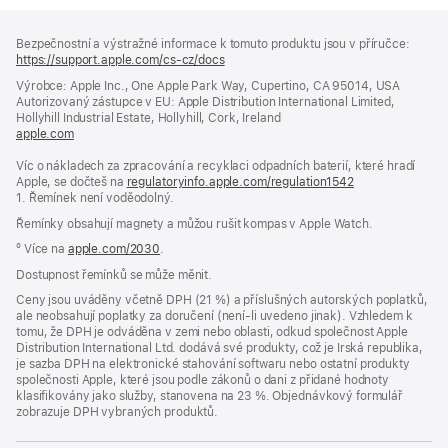
Zápatí
poznámky
Bezpečnostní a výstražné informace k tomuto produktu jsou v příručce:
https://support.apple.com/cs-cz/docs
(otevře
se
Výrobce: Apple Inc., One Apple Park Way, Cupertino, CA 95014, USA
v novém
Autorizovaný zástupce v EU: Apple Distribution International Limited,
okně)
Hollyhill Industrial Estate, Hollyhill, Cork, Ireland
apple.com
(otevře
se
Víc o nákladech za zpracování a recyklaci odpadních baterií, které hradí
v novém
Apple, se dočteš na
okně)
regulatoryinfo.apple.com/regulation1542
(otevře
1. Řemínek není voděodolný.
se
v novém
Řemínky obsahují magnety a můžou rušit kompas v Apple Watch.
okně)
º Více na
apple.com/2030
.
Dostupnost řemínků se může měnit.
Ceny jsou uváděny včetně DPH (21 %) a příslušných autorských poplatků,
ale neobsahují poplatky za doručení (není-li uvedeno jinak). Vzhledem k
tomu, že DPH je odváděna v zemi nebo oblasti, odkud společnost Apple
Distribution International Ltd. dodává své produkty, což je Irská republika,
je sazba DPH na elektronické stahování softwaru nebo ostatní produkty
společnosti Apple, které jsou podle zákonů o dani z přidané hodnoty
klasifikovány jako služby, stanovena na 23 %. Objednávkový formulář
zobrazuje DPH vybraných produktů.