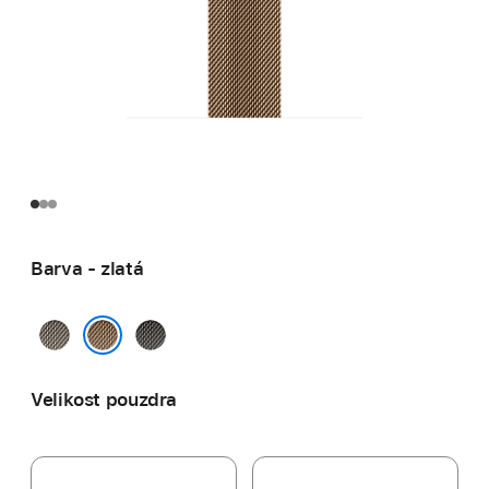
Barva - zlatá
přírodní
břidlicově
šedá
zlatá
Velikost pouzdra