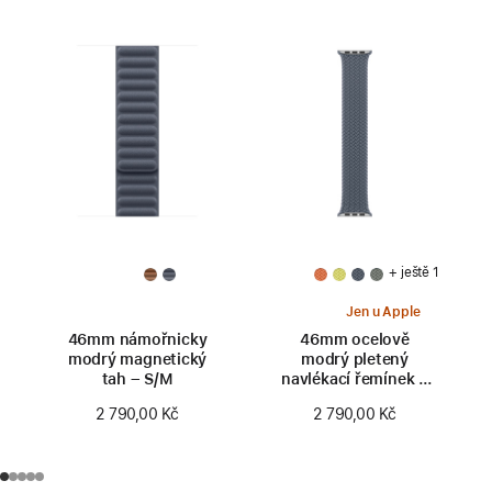
+ ještě 1
Jen u Apple
46mm námořnicky
46mm ocelově
modrý magnetický
modrý pletený
tah – S/M
navlékací řemínek –
velikost 0
2 790,00 Kč
2 790,00 Kč