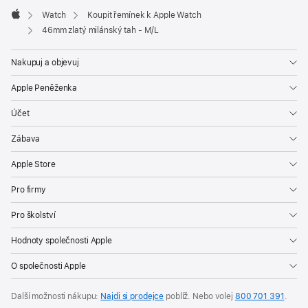
Watch
Koupit řemínek k Apple Watch
Apple
46mm zlatý milánský tah - M/L
Nakupuj a objevuj
Apple Peněženka
Účet
Zábava
Apple Store
Pro firmy
Pro školství
Hodnoty společnosti Apple
O společnosti Apple
Další možnosti nákupu:
Najdi si prodejce
poblíž. Nebo volej
800 701 391
.