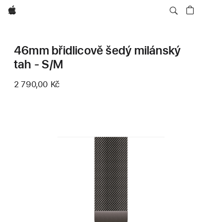
Apple
46mm břidlicově šedý milánský
tah - S/M
2 790,00 Kč