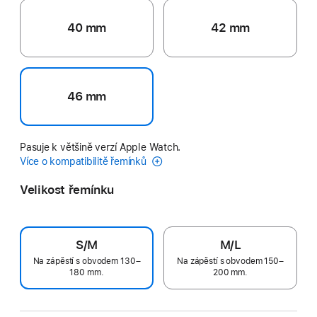
40 mm
42 mm
46 mm
Pasuje k většině verzí Apple Watch.
Více o kompatibilitě řemínků
Velikost řemínku
S/M
M/L
Na zápěstí s obvodem 130–
Na zápěstí s obvodem 150–
180 mm.
200 mm.