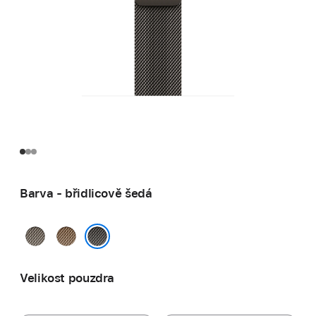
Barva - břidlicově šedá
přírodní
zlatá
břidlicově šedá
Velikost pouzdra