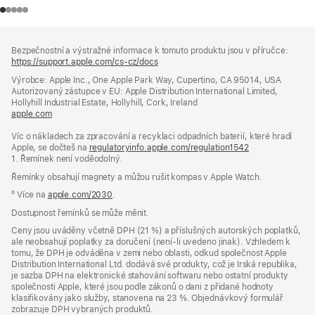
Zápatí
poznámky
Bezpečnostní a výstražné informace k tomuto produktu jsou v příručce:
https://support.apple.com/cs-cz/docs
(otevře
se
Výrobce: Apple Inc., One Apple Park Way, Cupertino, CA 95014, USA
v novém
Autorizovaný zástupce v EU: Apple Distribution International Limited,
okně)
Hollyhill Industrial Estate, Hollyhill, Cork, Ireland
apple.com
(otevře
se
Víc o nákladech za zpracování a recyklaci odpadních baterií, které hradí
v novém
Apple, se dočteš na
okně)
regulatoryinfo.apple.com/regulation1542
(otevře
1. Řemínek není voděodolný.
se
v novém
Řemínky obsahují magnety a můžou rušit kompas v Apple Watch.
okně)
º Více na
apple.com/2030
.
Dostupnost řemínků se může měnit.
Ceny jsou uváděny včetně DPH (21 %) a příslušných autorských poplatků,
ale neobsahují poplatky za doručení (není-li uvedeno jinak). Vzhledem k
tomu, že DPH je odváděna v zemi nebo oblasti, odkud společnost Apple
Distribution International Ltd. dodává své produkty, což je Irská republika,
je sazba DPH na elektronické stahování softwaru nebo ostatní produkty
společnosti Apple, které jsou podle zákonů o dani z přidané hodnoty
klasifikovány jako služby, stanovena na 23 %. Objednávkový formulář
zobrazuje DPH vybraných produktů.