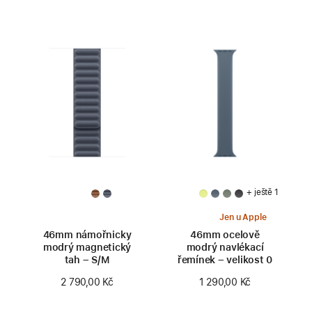
+ ještě 1
Jen u Apple
46mm námořnicky
46mm ocelově
modrý magnetický
modrý navlékací
tah – S/M
řemínek – velikost 0
2 790,00 Kč
1 290,00 Kč