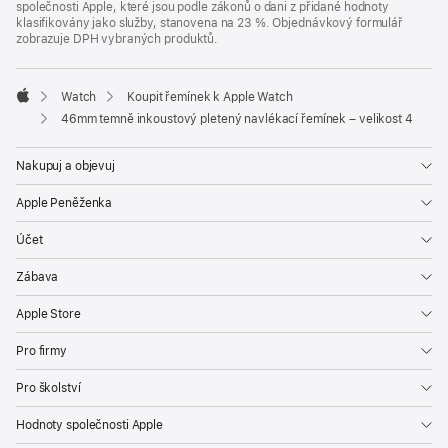
společnosti Apple, které jsou podle zákonů o dani z přidané hodnoty
klasifikovány jako služby, stanovena na 23 %. Objednávkový formulář
zobrazuje DPH vybraných produktů.
Watch
Koupit řemínek k Apple Watch
Apple
46mm temně inkoustový pletený navlékací řemínek – velikost 4
Nakupuj a objevuj
Apple Peněženka
Účet
Zábava
Apple Store
Pro firmy
Pro školství
Hodnoty společnosti Apple