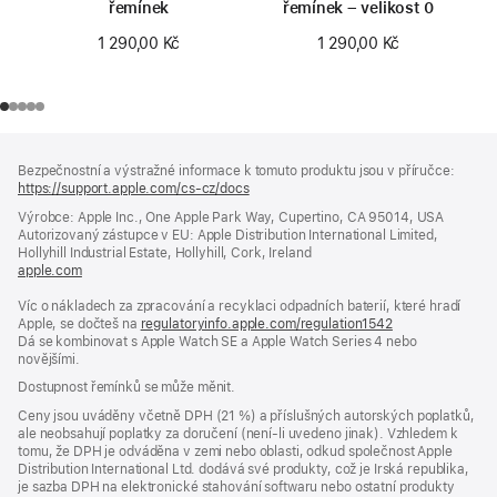
řemínek
řemínek – velikost 0
1 290,00 Kč
1 290,00 Kč
Zápatí
poznámky
Bezpečnostní a výstražné informace k tomuto produktu jsou v příručce:
https://support.apple.com/cs-cz/docs
(otevře
se
Výrobce: Apple Inc., One Apple Park Way, Cupertino, CA 95014, USA
v novém
Autorizovaný zástupce v EU: Apple Distribution International Limited,
okně)
Hollyhill Industrial Estate, Hollyhill, Cork, Ireland
apple.com
(otevře
se
Víc o nákladech za zpracování a recyklaci odpadních baterií, které hradí
v novém
Apple, se dočteš na
okně)
regulatoryinfo.apple.com/regulation1542
(otevře
Dá se kombinovat s Apple Watch SE a Apple Watch Series 4 nebo
se
novějšími.
v novém
okně)
Dostupnost řemínků se může měnit.
Ceny jsou uváděny včetně DPH (21 %) a příslušných autorských poplatků,
ale neobsahují poplatky za doručení (není-li uvedeno jinak). Vzhledem k
tomu, že DPH je odváděna v zemi nebo oblasti, odkud společnost Apple
Distribution International Ltd. dodává své produkty, což je Irská republika,
je sazba DPH na elektronické stahování softwaru nebo ostatní produkty