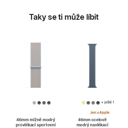
Taky se ti může líbit
+ ještě 1
Jen u Apple
46mm mlžně modrý
46mm ocelově
provlékací sportovní
modrý navlékací