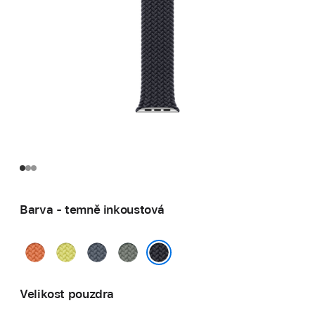
Barva - temně inkoustová
kurkumová
neonově
ocelově
zelenošedá
žlutá
modrá
temně inkoustová
Velikost pouzdra