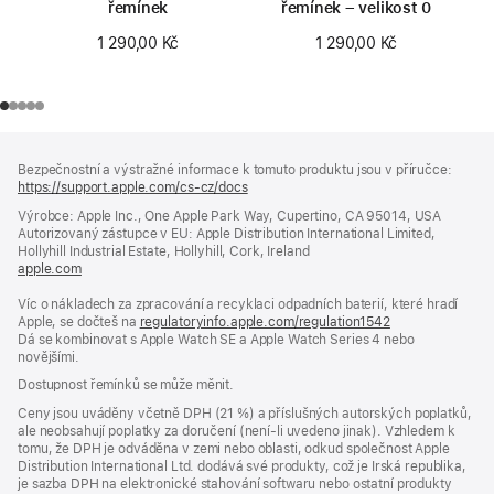
řemínek
řemínek – velikost 0
1 290,00 Kč
1 290,00 Kč
Zápatí
poznámky
Bezpečnostní a výstražné informace k tomuto produktu jsou v příručce:
https://support.apple.com/cs-cz/docs
(otevře
se
Výrobce: Apple Inc., One Apple Park Way, Cupertino, CA 95014, USA
v novém
Autorizovaný zástupce v EU: Apple Distribution International Limited,
okně)
Hollyhill Industrial Estate, Hollyhill, Cork, Ireland
apple.com
(otevře
se
Víc o nákladech za zpracování a recyklaci odpadních baterií, které hradí
v novém
Apple, se dočteš na
okně)
regulatoryinfo.apple.com/regulation1542
(otevře
Dá se kombinovat s Apple Watch SE a Apple Watch Series 4 nebo
se
novějšími.
v novém
okně)
Dostupnost řemínků se může měnit.
Ceny jsou uváděny včetně DPH (21 %) a příslušných autorských poplatků,
ale neobsahují poplatky za doručení (není-li uvedeno jinak). Vzhledem k
tomu, že DPH je odváděna v zemi nebo oblasti, odkud společnost Apple
Distribution International Ltd. dodává své produkty, což je Irská republika,
je sazba DPH na elektronické stahování softwaru nebo ostatní produkty