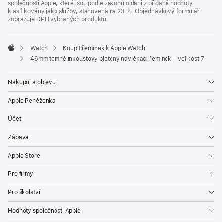
společnosti Apple, které jsou podle zákonů o dani z přidané hodnoty
klasifikovány jako služby, stanovena na 23 %. Objednávkový formulář
zobrazuje DPH vybraných produktů.
Watch
Koupit řemínek k Apple Watch
Apple
46mm temně inkoustový pletený navlékací řemínek – velikost 7
Nakupuj a objevuj
Apple Peněženka
Účet
Zábava
Apple Store
Pro firmy
Pro školství
Hodnoty společnosti Apple