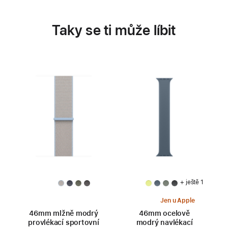
Taky se ti může líbit
+ ještě 1
Jen u Apple
46mm mlžně modrý
46mm ocelově
provlékací sportovní
modrý navlékací