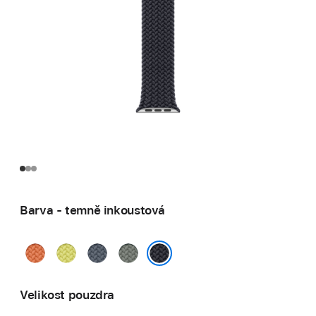
Barva - temně inkoustová
kurkumová
neonově
ocelově
zelenošedá
žlutá
modrá
temně inkoustová
Velikost pouzdra