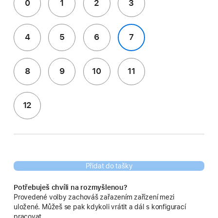
0
1
2
3
4
5
6
7
8
9
10
11
12
Přidat do tašky
Potřebuješ chvíli na rozmyšlenou?
Provedené volby zachováš zařazením zařízení mezi
uložené. Můžeš se pak kdykoli vrátit a dál s konfigurací
pracovat.