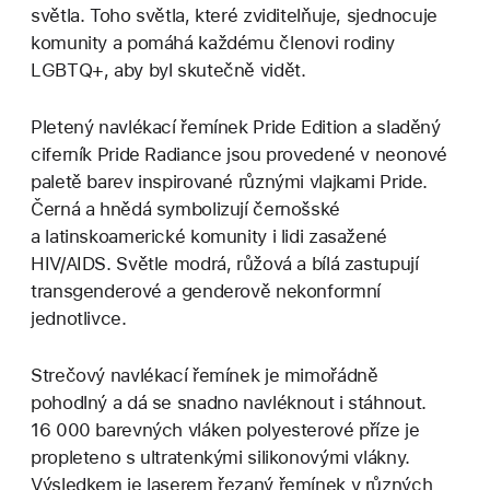
světla. Toho světla, které zviditelňuje, sjednocuje
komunity a pomáhá každému členovi rodiny
LGBTQ+, aby byl skutečně vidět.
Pletený navlékací řemínek Pride Edition a sladěný
ciferník Pride Radiance jsou provedené v neonové
paletě barev inspirované různými vlajkami Pride.
Černá a hnědá symbolizují černošské
a latinskoamerické komunity i lidi zasažené
HIV/AIDS. Světle modrá, růžová a bílá zastupují
transgenderové a genderově nekonformní
jednotlivce.
Strečový navlékací řemínek je mimořádně
pohodlný a dá se snadno navléknout i stáhnout.
16 000 barevných vláken polyesterové příze je
propleteno s ultratenkými silikonovými vlákny.
Výsledkem je laserem řezaný řemínek v různých