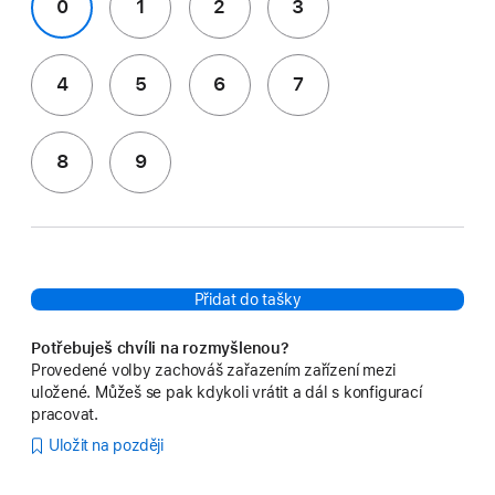
0
1
2
3
4
5
6
7
8
9
Přidat do tašky
Potřebuješ chvíli na rozmyšlenou?
Provedené volby zachováš zařazením zařízení mezi
uložené. Můžeš se pak kdykoli vrátit a dál s konfigurací
pracovat.
Uložit na později