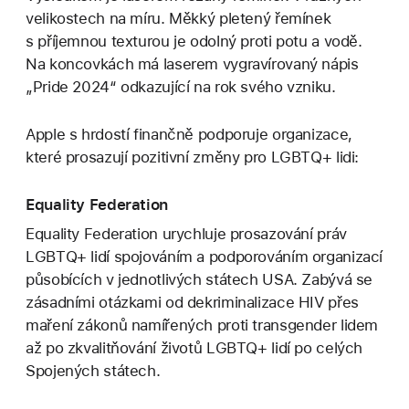
velikostech na míru. Měkký pletený řemínek
s příjemnou texturou je odolný proti potu a vodě.
Na koncovkách má laserem vygravírovaný nápis
„Pride 2024“ odkazující na rok svého vzniku.
Apple s hrdostí finančně podporuje organizace,
které prosazují pozitivní změny pro LGBTQ+ lidi:
Equality Federation
Equality Federation urychluje prosazování práv
LGBTQ+ lidí spojováním a podporováním organizací
působících v jednotlivých státech USA. Zabývá se
zásadními otázkami od dekriminalizace HIV přes
maření zákonů namířených proti transgender lidem
až po zkvalitňování životů LGBTQ+ lidí po celých
Spojených státech.