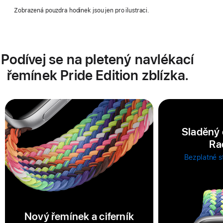
Zobrazená pouzdra hodinek jsou jen pro ilustraci.
Podívej se na pletený navlékací
řemínek Pride Edition zblízka.
Sladěný 
Ra
Bezplatné s
Nový řemínek a ciferník