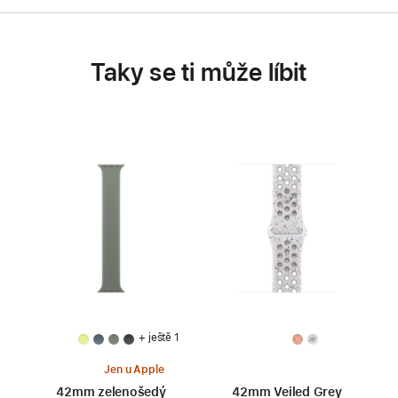
Taky se ti může líbit
+ ještě 1
Jen u Apple
42mm zelenošedý
42mm Veiled Grey