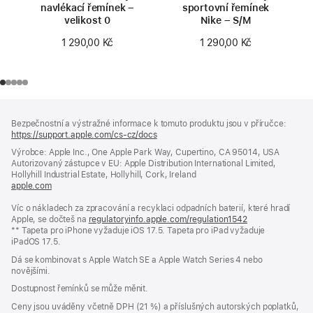
navlékací řemínek –
sportovní řemínek
velikost 0
Nike – S/M
1 290,00 Kč
1 290,00 Kč
Zápatí
poznámky
Bezpečnostní a výstražné informace k tomuto produktu jsou v příručce:
https://support.apple.com/cs-cz/docs
(otevře
se
Výrobce: Apple Inc., One Apple Park Way, Cupertino, CA 95014, USA
v novém
Autorizovaný zástupce v EU: Apple Distribution International Limited,
okně)
Hollyhill Industrial Estate, Hollyhill, Cork, Ireland
apple.com
(otevře
se
Víc o nákladech za zpracování a recyklaci odpadních baterií, které hradí
v novém
Apple, se dočteš na
okně)
regulatoryinfo.apple.com/regulation1542
(otevře
** Tapeta pro iPhone vyžaduje iOS 17.5. Tapeta pro iPad vyžaduje
se
iPadOS 17.5.
v novém
okně)
Dá se kombinovat s Apple Watch SE a Apple Watch Series 4 nebo
novějšími.
Dostupnost řemínků se může měnit.
Ceny jsou uváděny včetně DPH (21 %) a příslušných autorských poplatků,