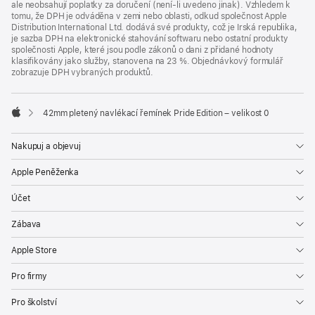
ale neobsahují poplatky za doručení (není-li uvedeno jinak). Vzhledem k
tomu, že DPH je odváděna v zemi nebo oblasti, odkud společnost Apple
Distribution International Ltd. dodává své produkty, což je Irská republika,
je sazba DPH na elektronické stahování softwaru nebo ostatní produkty
společnosti Apple, které jsou podle zákonů o dani z přidané hodnoty
klasifikovány jako služby, stanovena na 23 %. Objednávkový formulář
zobrazuje DPH vybraných produktů.
42mm pletený navlékací řemínek Pride Edition – velikost 0
Apple
Nakupuj a objevuj
Apple Peněženka
Účet
Zábava
Apple Store
Pro firmy
Pro školství