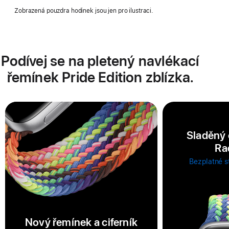
Zobrazená pouzdra hodinek jsou jen pro ilustraci.
Podívej se na pletený navlékací
řemínek Pride Edition zblízka.
Sladěný 
Ra
Bezplatné s
Nový řemínek a ciferník