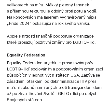
velikostech na míru. Měkký pletený řemínek
s příjemnou texturou je odolný proti potu a vodě.
Na koncovkách má laserem vygravírovaný nápis
„Pride 2024“ odkazující na rok svého vzniku.
Apple s hrdostí finančně podporuje organizace,
které prosazují pozitivní změny pro LGBTQ+ lidi:
Equality Federation
Equality Federation urychluje prosazování práv
LGBTQ+ lidí spojováním a podporováním organizací
působících v jednotlivých státech USA. Zabývá se
zásadními otázkami od dekriminalizace HIV přes
maření zákonů namířených proti transgender lidem
až po zkvalitňování životů LGBTQ+ lidí po celých
Spojených státech.