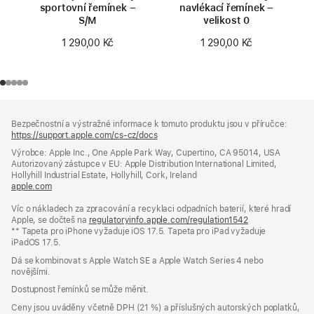
sportovní řemínek –
navlékací řemínek –
S/M
velikost 0
1 290,00 Kč
1 290,00 Kč
Zápatí
poznámky
Bezpečnostní a výstražné informace k tomuto produktu jsou v příručce:
https://support.apple.com/cs-cz/docs
(otevře
se
Výrobce: Apple Inc., One Apple Park Way, Cupertino, CA 95014, USA
v novém
Autorizovaný zástupce v EU: Apple Distribution International Limited,
okně)
Hollyhill Industrial Estate, Hollyhill, Cork, Ireland
apple.com
(otevře
se
Víc o nákladech za zpracování a recyklaci odpadních baterií, které hradí
v novém
Apple, se dočteš na
okně)
regulatoryinfo.apple.com/regulation1542
(otevře
** Tapeta pro iPhone vyžaduje iOS 17.5. Tapeta pro iPad vyžaduje
se
iPadOS 17.5.
v novém
okně)
Dá se kombinovat s Apple Watch SE a Apple Watch Series 4 nebo
novějšími.
Dostupnost řemínků se může měnit.
Ceny jsou uváděny včetně DPH (21 %) a příslušných autorských poplatků,