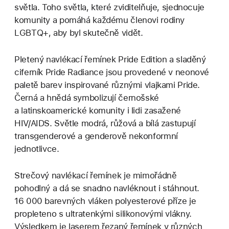
světla. Toho světla, které zviditelňuje, sjednocuje
komunity a pomáhá každému členovi rodiny
LGBTQ+, aby byl skutečně vidět.
Pletený navlékací řemínek Pride Edition a sladěný
ciferník Pride Radiance jsou provedené v neonové
paletě barev inspirované různými vlajkami Pride.
Černá a hnědá symbolizují černošské
a latinskoamerické komunity i lidi zasažené
HIV/AIDS. Světle modrá, růžová a bílá zastupují
transgenderové a genderově nekonformní
jednotlivce.
Strečový navlékací řemínek je mimořádně
pohodlný a dá se snadno navléknout i stáhnout.
16 000 barevných vláken polyesterové příze je
propleteno s ultratenkými silikonovými vlákny.
Výsledkem je laserem řezaný řemínek v různých