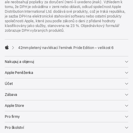
ale neobsahují poplatky za doručení (není-li uvedeno jinak). Vzhledem k
tomu, že DPH je odváděna v zemi nebo oblasti, odkud společnost Apple
Distribution International Ltd. dodává své produkty, což je Irská republika,
je sazba DPH na elektronické stahování softwaru nebo ostatní produkty
společnosti Apple, které jsou podle zákonů o dani z přidané hodnoty
klasifikovány jako služby, stanovena na 23 %. Objednávkový formulář
zobrazuje DPH vybraných produktů.
42mm pletený navlékací řemínek Pride Edition – velikost 6
Apple
Nakupuj a objevuj
Apple Peněženka
Účet
Zábava
Apple Store
Pro firmy
Pro školství