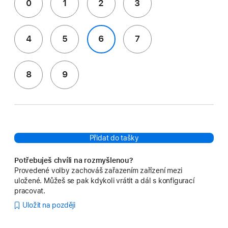
0
1
2
3
4
5
6
7
8
9
Přidat do tašky
Potřebuješ chvíli na rozmyšlenou?
Provedené volby zachováš zařazením zařízení mezi
uložené. Můžeš se pak kdykoli vrátit a dál s konfigurací
pracovat.
Uložit na později