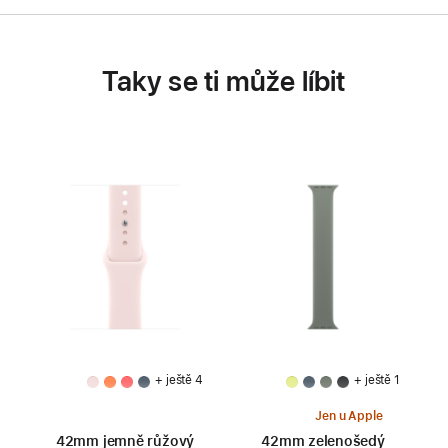
Taky se ti může líbit
+ ještě 4
+ ještě 1
Jen u Apple
42mm jemně růžový
42mm zelenošedý