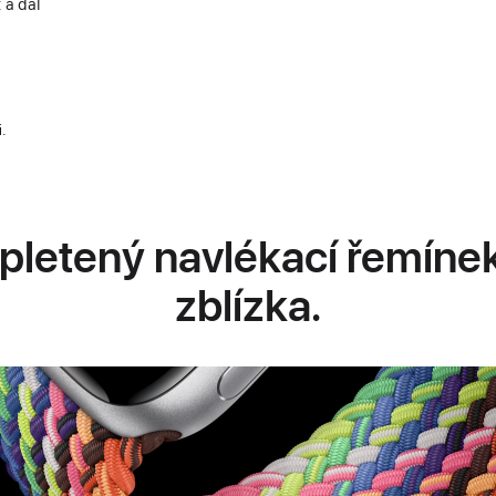
 a dál
i.
 pletený navlékací řemínek
zblízka.