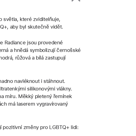
 světla, které zviditelňuje,
+, aby byl skutečně vidět.
ide Radiance jsou provedené
Černá a hnědá symbolizují černošské
odrá, růžová a bílá zastupují
nadno navléknout i stáhnout.
tratenkými silikonovými vlákny.
na míru. Měkký pletený řemínek
kách má laserem vygravírovaný
í pozitivní změny pro LGBTQ+ lidi: