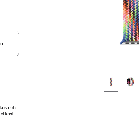
m
ikostech,
elikosti