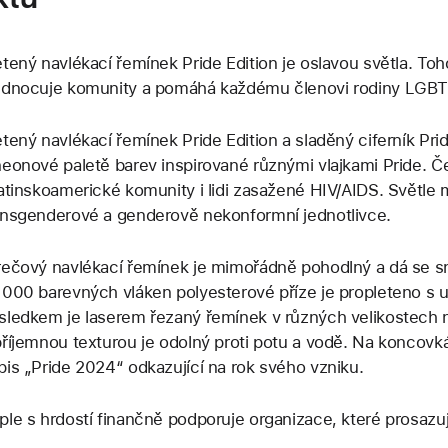
etený navlékací řemínek Pride Edition je oslavou světla. Toho
ednocuje komunity a pomáhá každému členovi rodiny LGBTQ
etený navlékací řemínek Pride Edition a sladěný ciferník Pr
neonové paletě barev inspirované různými vlajkami Pride. 
latinskoamerické komunity i lidi zasažené HIV/AIDS. Světle m
ansgenderové a genderově nekonformní jednotlivce.
rečový navlékací řemínek je mimořádně pohodlný a dá se s
 000 barevných vláken polyesterové příze je propleteno s ul
sledkem je laserem řezaný řemínek v různých velikostech 
příjemnou texturou je odolný proti potu a vodě. Na koncov
pis „Pride 2024“ odkazující na rok svého vzniku.
ple s hrdostí finančně podporuje organizace, které prosazuj