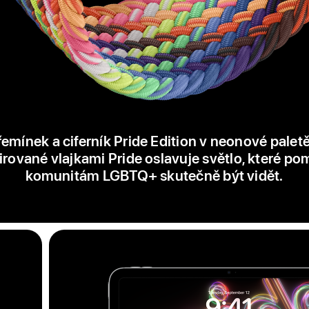
emínek a ciferník Pride Edition v neonové palet
irované vlajkami Pride oslavuje světlo, které p
komunitám LGBTQ+ skutečně být vidět.