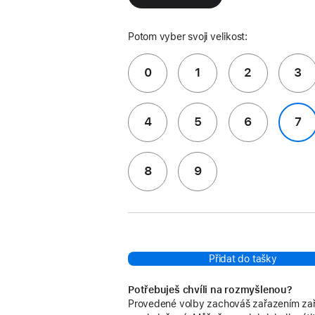
Potom vyber svoji velikost:
0
1
2
3
4
5
6
7
8
9
Přidat do tašky
Potřebuješ chvíli na rozmyšlenou?
Provedené volby zachováš zařazením zař