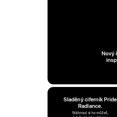
Nový ř
insp
Sladěný ciferník Pride
Radiance.
Stáhnout si ho můžeš,