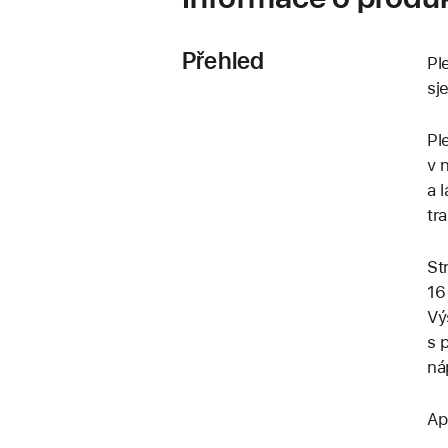
Přehled
Pl
sj
Pl
v 
a 
tr
St
16
Vý
s 
ná
Ap