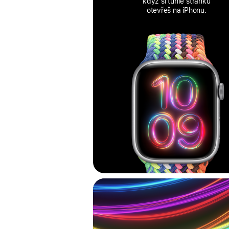
když si tuhle stránku
otevřeš na iPhonu.