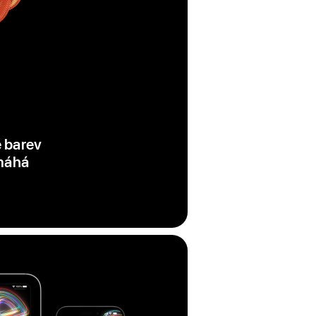
ě barev
omáhá