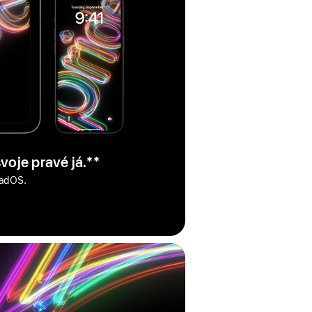
voje pravé já.
poznámka
**
PadOS.