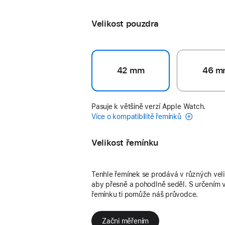
Pride Edition
Velikost pouzdra
42 mm
46 m
Pasuje k většině verzí Apple Watch.
Více o kompatibilitě řemínků
Velikost řemínku
Tenhle řemínek se prodává v různých vel
aby přesně a pohodlně seděl. S určením v
řemínku ti pomůže náš průvodce.
Začni měřením