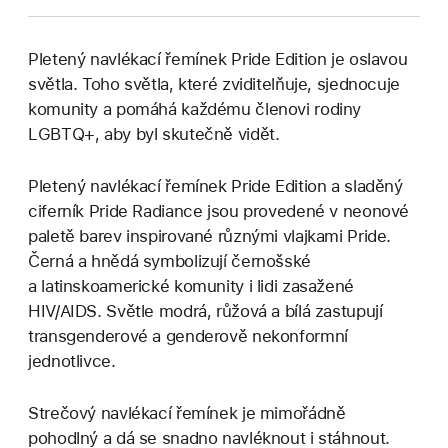
Pletený navlékací řemínek Pride Edition je oslavou
světla. Toho světla, které zviditelňuje, sjednocuje
komunity a pomáhá každému členovi rodiny
LGBTQ+, aby byl skutečně vidět.
Pletený navlékací řemínek Pride Edition a sladěný
ciferník Pride Radiance jsou provedené v neonové
paletě barev inspirované různými vlajkami Pride.
Černá a hnědá symbolizují černošské
a latinskoamerické komunity i lidi zasažené
HIV/AIDS. Světle modrá, růžová a bílá zastupují
transgenderové a genderově nekonformní
jednotlivce.
Strečový navlékací řemínek je mimořádně
pohodlný a dá se snadno navléknout i stáhnout.