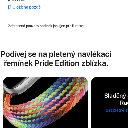
Uložit na později
Zobrazená pouzdra hodinek jsou jen pro ilustraci.
Podívej se na pletený navlékací
řemínek Pride Edition zblízka.
Sladěný 
Ra
Bezplatné s