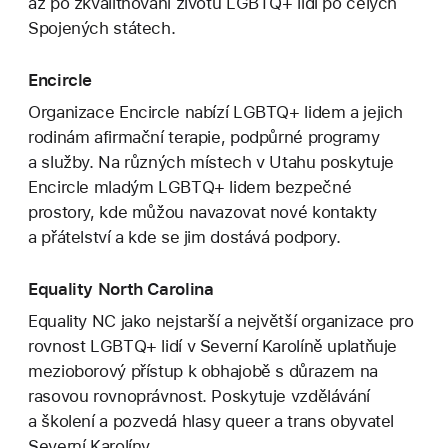
až po zkvalitňování životů LGBTQ+ lidí po celých
Spojených státech.
Encircle
Organizace Encircle nabízí LGBTQ+ lidem a jejich
rodinám afirmační terapie, podpůrné programy
a služby. Na různých místech v Utahu poskytuje
Encircle mladým LGBTQ+ lidem bezpečné
prostory, kde můžou navazovat nové kontakty
a přátelství a kde se jim dostává podpory.
Equality North Carolina
Equality NC jako nejstarší a největší organizace pro
rovnost LGBTQ+ lidí v Severní Karolíně uplatňuje
mezioborový přístup k obhajobě s důrazem na
rasovou rovnoprávnost. Poskytuje vzdělávání
a školení a pozvedá hlasy queer a trans obyvatel
Severní Karolíny.