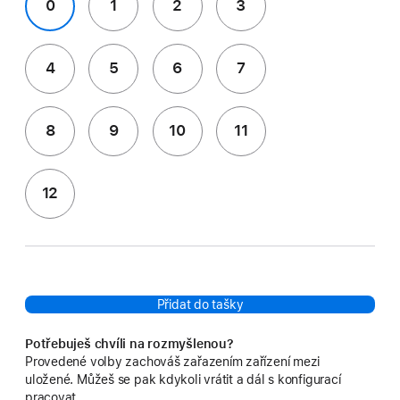
0
1
2
3
4
5
6
7
8
9
10
11
12
Přidat do tašky
Potřebuješ chvíli na rozmyšlenou?
Provedené volby zachováš zařazením zařízení mezi
uložené. Můžeš se pak kdykoli vrátit a dál s konfigurací
pracovat.