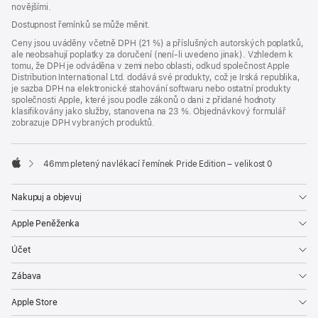
novějšími.
Dostupnost řemínků se může měnit.
Ceny jsou uváděny včetně DPH (21 %) a příslušných autorských poplatků,
ale neobsahují poplatky za doručení (není-li uvedeno jinak). Vzhledem k
tomu, že DPH je odváděna v zemi nebo oblasti, odkud společnost Apple
Distribution International Ltd. dodává své produkty, což je Irská republika,
je sazba DPH na elektronické stahování softwaru nebo ostatní produkty
společnosti Apple, které jsou podle zákonů o dani z přidané hodnoty
klasifikovány jako služby, stanovena na 23 %. Objednávkový formulář
zobrazuje DPH vybraných produktů.
46mm pletený navlékací řemínek Pride Edition – velikost 0
Apple
Nakupuj a objevuj
Apple Peněženka
Účet
Zábava
Apple Store