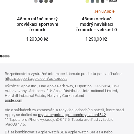
+ ještě 1
Jen u Apple
46mm mlžně modrý
46mm ocelově
provlékací sportovní
modrý navlékací
řemínek
řemínek – velikost 0
1 290,00 Kč
1 290,00 Kč
Zápatí
poznámky
Bezpečnostní a výstražné informace k tomuto produktu jsou v příručce:
https://support.apple.com/cs-cz/docs
(otevře
se
Výrobce: Apple Inc., One Apple Park Way, Cupertino, CA 95014, USA
v novém
Autorizovaný zástupce v EU: Apple Distribution International Limited,
okně)
Hollyhill Industrial Estate, Hollyhill, Cork, Ireland
apple.com
(otevře
se
Víc o nákladech za zpracování a recyklaci odpadních baterií, které hradí
v novém
Apple, se dočteš na
okně)
regulatoryinfo.apple.com/regulation1542
(otevře
** Tapeta pro iPhone vyžaduje iOS 17.5. Tapeta pro iPad vyžaduje
se
iPadOS 17.5.
v novém
okně)
Dá se kombinovat s Apple Watch SE a Apple Watch Series 4 nebo