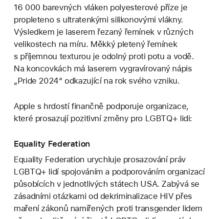
16 000 barevných vláken polyesterové příze je
propleteno s ultratenkými silikonovými vlákny.
Výsledkem je laserem řezaný řemínek v různých
velikostech na míru. Měkký pletený řemínek
s příjemnou texturou je odolný proti potu a vodě.
Na koncovkách má laserem vygravírovaný nápis
„Pride 2024“ odkazující na rok svého vzniku.
Apple s hrdostí finančně podporuje organizace,
které prosazují pozitivní změny pro LGBTQ+ lidi:
Equality Federation
Equality Federation urychluje prosazování práv
LGBTQ+ lidí spojováním a podporováním organizací
působících v jednotlivých státech USA. Zabývá se
zásadními otázkami od dekriminalizace HIV přes
maření zákonů namířených proti transgender lidem