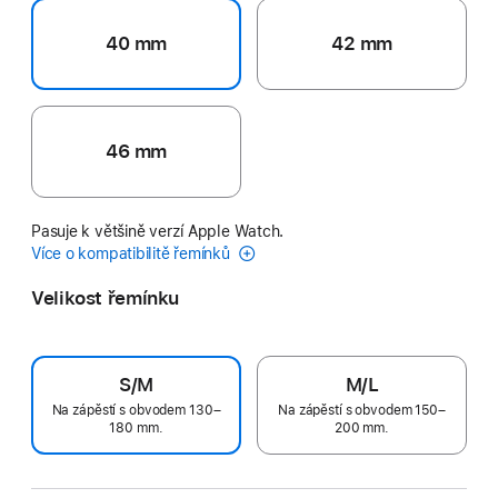
40 mm
42 mm
46 mm
Pasuje k většině verzí Apple Watch.
Více o kompatibilitě řemínků
Velikost řemínku
S/M
M/L
Na zápěstí s obvodem 130–
Na zápěstí s obvodem 150–
180 mm.
200 mm.