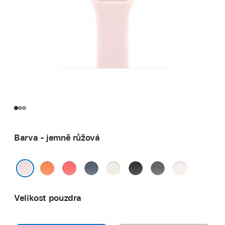
Barva - jemně růžová
mandarinková
guavově
ocelově
hvězdně
černá
skálově
světle
růžová
modrá
bílá
šedá
ruměná
jemně růžová
Velikost pouzdra