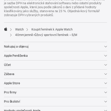
je sazba DPH na elektronické stahování softwaru nebo ostatní produkty
společnosti Apple, které jsou podle zákonů o dani z přidané hodnoty
klasifikovány jako služby, stanovena na 23 %. Objednávkový formulář
zobrazuje DPH vybraných produktů.
Watch
Koupit řemínek k Apple Watch
Apple
40mm jemně růžový sportovní řemínek – S/M
Nakupuj a objevuj
Apple Peněženka
Účet
Zábava
Apple Store
Pro firmy
Pro školství
Hodnoty společnosti Apple