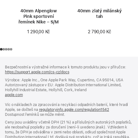
40mm Alpenglow
40mm zlatý milánský
Pink sportovní
tah
řemínek Nike – S/M
2 790,00 Kč
1 290,00 Kč
Zápatí
poznámky
Bezpečnostní a výstražné informace k tomuto produktu jsou v příručce:
https://support.apple.com/cs-cz/docs
(otevře
se
Výrobce: Apple Inc., One Apple Park Way, Cupertino, CA 95014, USA
v novém
Autorizovaný zástupce v EU: Apple Distribution International Limited,
okně)
Hollyhill Industrial Estate, Hollyhill, Cork, Ireland
apple.com
(otevře
se
Víc o nákladech za zpracování a recyklaci odpadních baterií, které hradí
v novém
Apple, se dočteš na
okně)
regulatoryinfo.apple.com/regulation1542
(otevře
Dostupnost řemínků se může měnit.
se
v novém
Ceny jsou uváděny včetně DPH (21 %) a příslušných autorských poplatků,
okně)
ale neobsahují poplatky za doručení (není-li uvedeno jinak). Vzhledem k
tomu, že DPH je odváděna v zemi nebo oblasti, odkud společnost Apple
Distribution International Ltd. dodává své produkty, což je Irská republika,