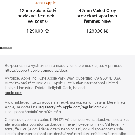
Jen u Apple
42mm zelenošedý
42mm Veiled Grey
navlékací řemínek –
provlékací sportovní
velikost 0
řemínek Nike
1 290,00 Kč
1 290,00 Kč
Zápatí
poznámky
Bezpečnostní a výstražné informace k tomuto produktu jsou v příručce:
https://support.apple.com/cs-cz/docs
(otevře
se
Výrobce: Apple Inc., One Apple Park Way, Cupertino, CA 95014, USA
v novém
Autorizovaný zástupce v EU: Apple Distribution International Limited,
okně)
Hollyhill Industrial Estate, Hollyhill, Cork, Ireland
apple.com
(otevře
se
Víc o nákladech za zpracování a recyklaci odpadních baterií, které hradí
v novém
Apple, se dočteš na
okně)
regulatoryinfo.apple.com/regulation1542
(otevře
Dostupnost řemínků se může měnit.
se
v novém
Ceny jsou uváděny včetně DPH (21 %) a příslušných autorských poplatků,
okně)
ale neobsahují poplatky za doručení (není-li uvedeno jinak). Vzhledem k
tomu, že DPH je odváděna v zemi nebo oblasti, odkud společnost Apple
Distribution International Ltd. dodává své produkty, což je Irská republika,