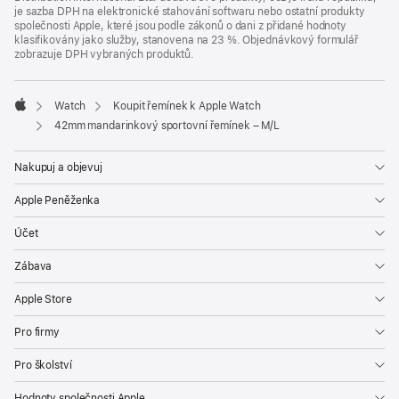
je sazba DPH na elektronické stahování softwaru nebo ostatní produkty
společnosti Apple, které jsou podle zákonů o dani z přidané hodnoty
klasifikovány jako služby, stanovena na 23 %. Objednávkový formulář
zobrazuje DPH vybraných produktů.
Watch
Koupit řemínek k Apple Watch
Apple
42mm mandarinkový sportovní řemínek – M/L
Nakupuj a objevuj
Apple Peněženka
Účet
Zábava
Apple Store
Pro firmy
Pro školství
Hodnoty společnosti Apple