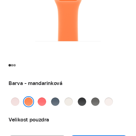
Barva - mandarinková
jemně
guavově
ocelově
hvězdně
černá
skálově
světle
růžová
růžová
modrá
bílá
šedá
ruměná
mandarinková
Velikost pouzdra