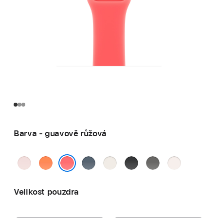
Barva - guavově růžová
jemně
mandarinková
ocelově
hvězdně
černá
skálově
světle
růžová
modrá
bílá
šedá
ruměná
guavově růžová
Velikost pouzdra