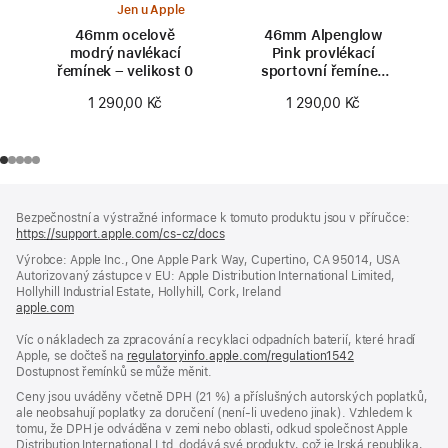
Jen u Apple
46mm ocelově
46mm Alpenglow
modrý navlékací
Pink provlékací
řemínek – velikost 0
sportovní řemínek
Nike
1 290,00 Kč
1 290,00 Kč
Zápatí
poznámky
Bezpečnostní a výstražné informace k tomuto produktu jsou v příručce:
https://support.apple.com/cs-cz/docs
(otevře
se
Výrobce: Apple Inc., One Apple Park Way, Cupertino, CA 95014, USA
v novém
Autorizovaný zástupce v EU: Apple Distribution International Limited,
okně)
Hollyhill Industrial Estate, Hollyhill, Cork, Ireland
apple.com
(otevře
se
Víc o nákladech za zpracování a recyklaci odpadních baterií, které hradí
v novém
Apple, se dočteš na
okně)
regulatoryinfo.apple.com/regulation1542
(otevře
Dostupnost řemínků se může měnit.
se
v novém
Ceny jsou uváděny včetně DPH (21 %) a příslušných autorských poplatků,
okně)
ale neobsahují poplatky za doručení (není-li uvedeno jinak). Vzhledem k
tomu, že DPH je odváděna v zemi nebo oblasti, odkud společnost Apple
Distribution International Ltd. dodává své produkty, což je Irská republika,