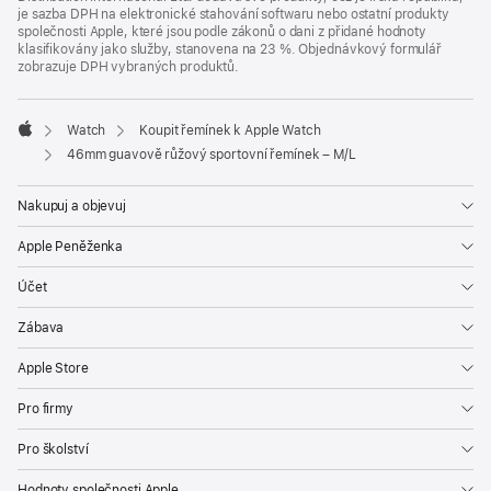
je sazba DPH na elektronické stahování softwaru nebo ostatní produkty
společnosti Apple, které jsou podle zákonů o dani z přidané hodnoty
klasifikovány jako služby, stanovena na 23 %. Objednávkový formulář
zobrazuje DPH vybraných produktů.
Watch
Koupit řemínek k Apple Watch
Apple
46mm guavově růžový sportovní řemínek – M/L
Nakupuj a objevuj
Apple Peněženka
Účet
Zábava
Apple Store
Pro firmy
Pro školství
Hodnoty společnosti Apple