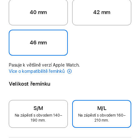
40 mm
42 mm
46 mm
Pasuje k většině verzí Apple Watch.
Více o kompatibilitě řemínků
Velikost řemínku
S/M
M/L
Na zápěstí s obvodem 140–
Na zápěstí s obvodem 160–
190 mm.
210 mm.