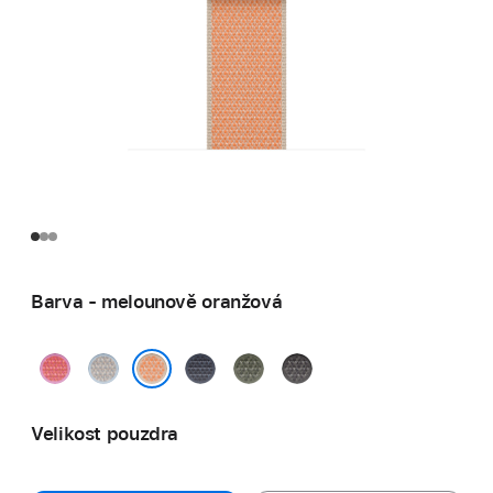
Barva - melounově oranžová
guavově
mlžně
ocelově
piniově
tmavě
růžová
modrá
modrá
zelená
šedá
melounově oranžová
Velikost pouzdra