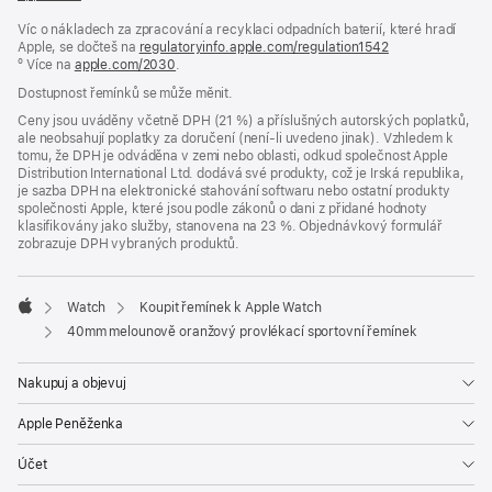
se
Víc o nákladech za zpracování a recyklaci odpadních baterií, které hradí
v novém
Apple, se dočteš na
okně)
regulatoryinfo.apple.com/regulation1542
(otevře
º Více na
apple.com/2030
.
se
v novém
Dostupnost řemínků se může měnit.
okně)
Ceny jsou uváděny včetně DPH (21 %) a příslušných autorských poplatků,
ale neobsahují poplatky za doručení (není-li uvedeno jinak). Vzhledem k
tomu, že DPH je odváděna v zemi nebo oblasti, odkud společnost Apple
Distribution International Ltd. dodává své produkty, což je Irská republika,
je sazba DPH na elektronické stahování softwaru nebo ostatní produkty
společnosti Apple, které jsou podle zákonů o dani z přidané hodnoty
klasifikovány jako služby, stanovena na 23 %. Objednávkový formulář
zobrazuje DPH vybraných produktů.
Watch
Koupit řemínek k Apple Watch
Apple
40mm melounově oranžový provlékací sportovní řemínek
Nakupuj a objevuj
Apple Peněženka
Účet