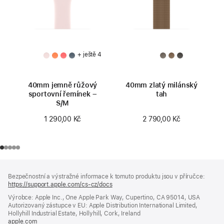
+ ještě 4
40mm jemně růžový
40mm zlatý milánský
sportovní řemínek –
tah
S/M
2 790,00 Kč
1 290,00 Kč
Zápatí
poznámky
Bezpečnostní a výstražné informace k tomuto produktu jsou v příručce:
https://support.apple.com/cs-cz/docs
(otevře
se
Výrobce: Apple Inc., One Apple Park Way, Cupertino, CA 95014, USA
v novém
Autorizovaný zástupce v EU: Apple Distribution International Limited,
okně)
Hollyhill Industrial Estate, Hollyhill, Cork, Ireland
apple.com
(otevře