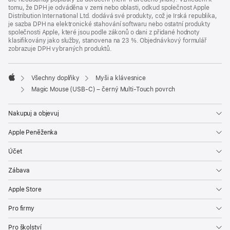
tomu, že DPH je odváděna v zemi nebo oblasti, odkud společnost Apple
Distribution International Ltd. dodává své produkty, což je Irská republika,
je sazba DPH na elektronické stahování softwaru nebo ostatní produkty
společnosti Apple, které jsou podle zákonů o dani z přidané hodnoty
klasifikovány jako služby, stanovena na 23 %. Objednávkový formulář
zobrazuje DPH vybraných produktů.
Všechny doplňky
Myši a klávesnice
Apple
Magic Mouse (USB‑C) – černý Multi-Touch povrch
Nakupuj a objevuj
Apple Peněženka
Účet
Zábava
Apple Store
Pro firmy
Pro školství