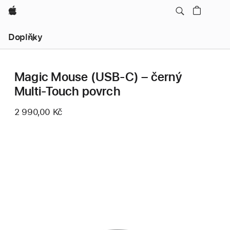
Apple
Místní
Doplňky
navigace
–
otevřít
nabídku
Magic Mouse (USB‑C) – černý
Multi-Touch povrch
2 990,00 Kč