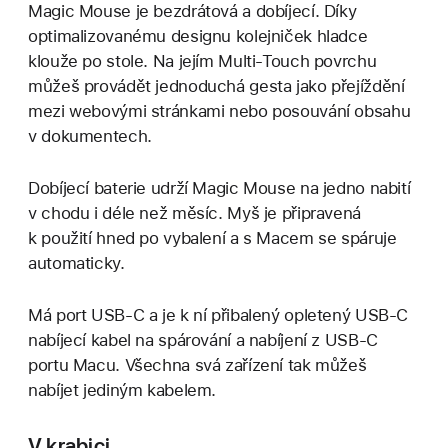
Magic Mouse je bezdrátová a dobíjecí. Díky
optimalizovanému designu kolejniček hladce
klouže po stole. Na jejím Multi-Touch povrchu
můžeš provádět jednoduchá gesta jako přejíždění
mezi webovými stránkami nebo posouvání obsahu
v dokumentech.
Dobíjecí baterie udrží Magic Mouse na jedno nabití
v chodu i déle než měsíc. Myš je připravená
k použití hned po vybalení a s Macem se spáruje
automaticky.
Má port USB‑C a je k ní přibalený opletený USB‑C
nabíjecí kabel na spárování a nabíjení z USB‑C
portu Macu. Všechna svá zařízení tak můžeš
nabíjet jediným kabelem.
V krabici