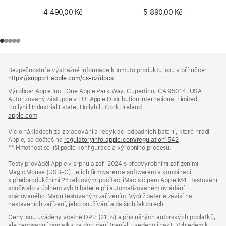
s čipem Apple
4 490,00 Kč
5 890,00 Kč
(USB‑C) – český –
černé klávesy
Zápatí
poznámky
Bezpečnostní a výstražné informace k tomuto produktu jsou v příručce:
https://support.apple.com/cs-cz/docs
(otevře
se
Výrobce: Apple Inc., One Apple Park Way, Cupertino, CA 95014, USA
v novém
Autorizovaný zástupce v EU: Apple Distribution International Limited,
okně)
Hollyhill Industrial Estate, Hollyhill, Cork, Ireland
apple.com
(otevře
se
Víc o nákladech za zpracování a recyklaci odpadních baterií, které hradí
v novém
Apple, se dočteš na
okně)
regulatoryinfo.apple.com/regulation1542
(otevře
** Hmotnost se liší podle konfigurace a výrobního procesu.
se
v novém
Testy prováděl Apple v srpnu a září 2024 s předvýrobními zařízeními
okně)
Magic Mouse (USB-C), jejich firmwarem a softwarem v kombinaci
s předprodukčními 24palcovými počítači iMac s čipem Apple M4. Testování
spočívalo v úplném vybití baterie při automatizovaném ovládání
spárovaného iMacu testovaným zařízením. Výdrž baterie závisí na
nastaveních zařízení, jeho používání a dalších faktorech.
Ceny jsou uváděny včetně DPH (21 %) a příslušných autorských poplatků,
ale neobsahují poplatky za doručení (není-li uvedeno jinak). Vzhledem k