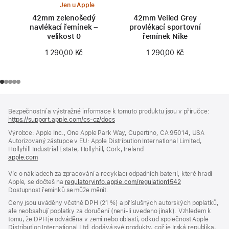
Jen u Apple
42mm zelenošedý
42mm Veiled Grey
navlékací řemínek –
provlékací sportovní
velikost 0
řemínek Nike
1 290,00 Kč
1 290,00 Kč
Zápatí
poznámky
Bezpečnostní a výstražné informace k tomuto produktu jsou v příručce:
https://support.apple.com/cs-cz/docs
(otevře
se
Výrobce: Apple Inc., One Apple Park Way, Cupertino, CA 95014, USA
v novém
Autorizovaný zástupce v EU: Apple Distribution International Limited,
okně)
Hollyhill Industrial Estate, Hollyhill, Cork, Ireland
apple.com
(otevře
se
Víc o nákladech za zpracování a recyklaci odpadních baterií, které hradí
v novém
Apple, se dočteš na
okně)
regulatoryinfo.apple.com/regulation1542
(otevře
Dostupnost řemínků se může měnit.
se
v novém
Ceny jsou uváděny včetně DPH (21 %) a příslušných autorských poplatků,
okně)
ale neobsahují poplatky za doručení (není-li uvedeno jinak). Vzhledem k
tomu, že DPH je odváděna v zemi nebo oblasti, odkud společnost Apple
Distribution International Ltd. dodává své produkty, což je Irská republika,