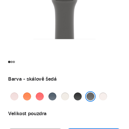
Barva - skálově šedá
jemně
mandarinková
guavově
ocelově
hvězdně
černá
světle
růžová
růžová
modrá
bílá
ruměná
skálově šedá
Velikost pouzdra