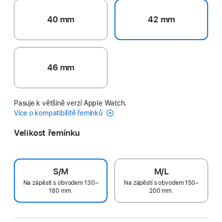
40 mm
42 mm
46 mm
Pasuje k většině verzí Apple Watch.
Více o kompatibilitě řemínků
Velikost řemínku
S/M
M/L
Na zápěstí s obvodem 130–
Na zápěstí s obvodem 150–
180 mm.
200 mm.