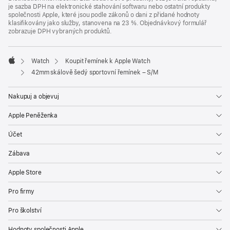
je sazba DPH na elektronické stahování softwaru nebo ostatní produkty
společnosti Apple, které jsou podle zákonů o dani z přidané hodnoty
klasifikovány jako služby, stanovena na 23 %. Objednávkový formulář
zobrazuje DPH vybraných produktů.
Watch
Koupit řemínek k Apple Watch
Apple
42mm skálově šedý sportovní řemínek – S/M
Nakupuj a objevuj
Apple Peněženka
Účet
Zábava
Apple Store
Pro firmy
Pro školství
Hodnoty společnosti Apple