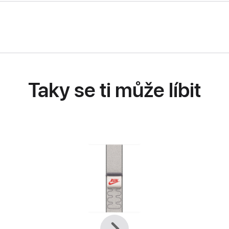
Taky se ti může líbit
Předchozí
Další