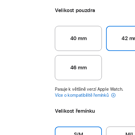
Velikost pouzdra
40 mm
42 m
46 mm
Pasuje k většině verzí Apple Watch.
Více o kompatibilitě řemínků
Velikost řemínku
S/M
M/L