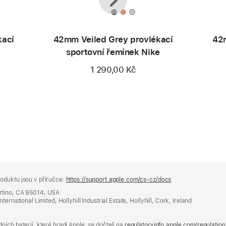
kací
42mm Veiled Grey provlékací
42m
sportovní řemínek Nike
1 290,00 Kč
oduktu jsou v příručce:
https://support.apple.com/cs-cz/docs
(otevře
se
rtino, CA 95014, USA
v novém
ernational Limited, Hollyhill Industrial Estate, Hollyhill, Cork, Ireland
okně)
ních baterií, které hradí Apple, se dočteš na
regulatoryinfo.apple.com/regulatio