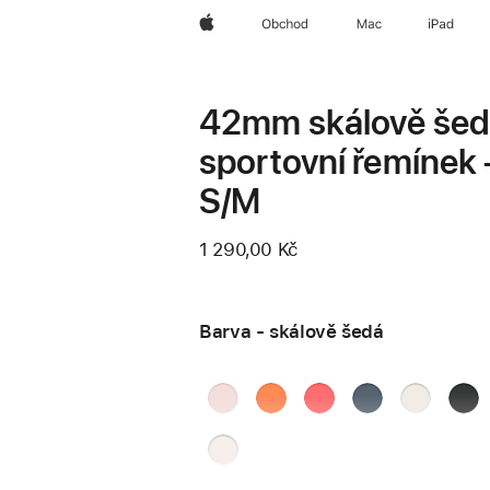
Apple
Obchod
Mac
iPad
42mm skálově še
sportovní řemínek 
S/M
1 290,00 Kč
Barva - skálově šedá
jemně
mandarinková
guavově
ocelově
hvězdně
čern
růžová
růžová
modrá
bílá
skál
světle
ruměná