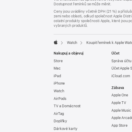
Dostupnost řemínků se může měnit.
okně)
Ceny jsou uváděny včetně DPH (21 %) a příslušn
zemi nebo oblasti, odkud společnost Apple Distri
ostatní produkty společnosti Apple, které jsou
vybraných produktů.
Watch
Koupit řemínek k Apple Wat
Apple
Nakupuj a objevuj
Účet
Store
Správa účtu
Mac
Účet Apple 
iPad
iCloud.com
iPhone
Zábava
Watch
Apple One
AirPods
Apple TV
TV a Domácnost
Apple Music
AirTag
Apple Arcad
Doplňky
App Store
Dárkové karty