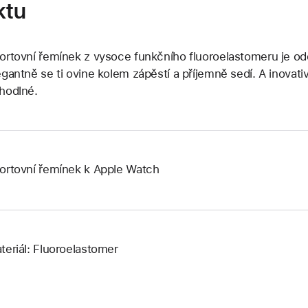
ktu
ortovní řemínek z vysoce funkčního fluoroelastomeru je odo
egantně se ti ovine kolem zápěstí a příjemně sedí. A inovati
hodlné.
ortovní řemínek k Apple Watch
teriál: Fluoroelastomer