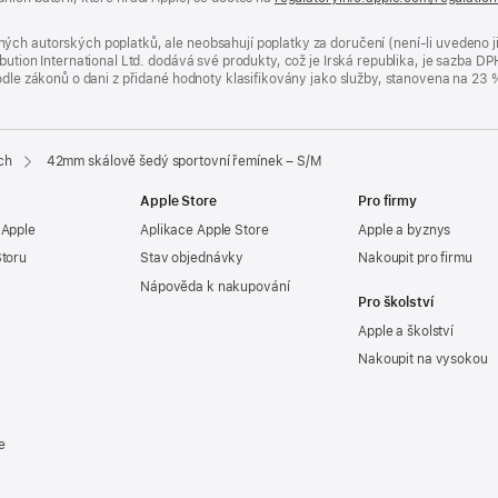
ých autorských poplatků, ale neobsahují poplatky za doručení (není-li uvedeno 
bution International Ltd. dodává své produkty, což je Irská republika, je sazba 
 podle zákonů o dani z přidané hodnoty klasifikovány jako služby, stanovena na 
ch
42mm skálově šedý sportovní řemínek – S/M
Apple Store
Pro firmy
 Apple
Aplikace Apple Store
Apple a byznys
Storu
Stav objednávky
Nakoupit pro firmu
Nápověda k nakupování
Pro školství
Apple a školství
Nakoupit na vysokou
e