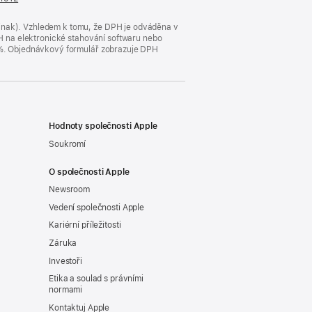
se
v novém
jinak). Vzhledem k tomu, že DPH je odváděna v
okně)
DPH na elektronické stahování softwaru nebo
23 %. Objednávkový formulář zobrazuje DPH
Hodnoty společnosti Apple
Soukromí
O společnosti Apple
Newsroom
Vedení společnosti Apple
Kariérní příležitosti
Záruka
Investoři
Etika a soulad s právními
normami
Kontaktuj Apple