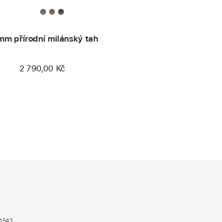
m přírodní milánský tah
2 790,00 Kč
n1542
(otevře