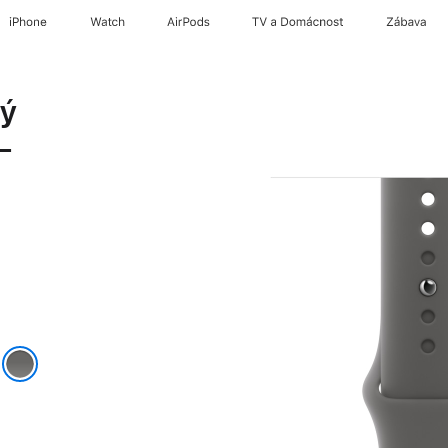
iPhone
Watch
AirPods
TV a Domácnost
Zábava
dý
–
á
ově šedá