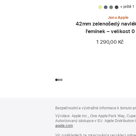
+ ještě 1
Jen u Apple
42mm zelenošedý navlé
řemínek – velikost 0
1 290,00 Kč
Zápatí
poznámky
Bezpečnostní a výstražné informace k tomuto pr
Výrobce: Apple Inc., One Apple Park Way, Cupe
Autorizovaný zástupce v EU: Apple Distribution Int
apple.com
(otevře
se
Víc o nákladech za zpracování a recyklaci odpad
v novém