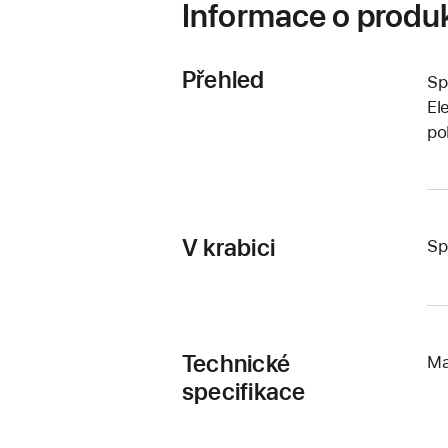
Informace o produ
Přehled
Sp
El
po
V krabici
Sp
Technické
Ma
specifikace