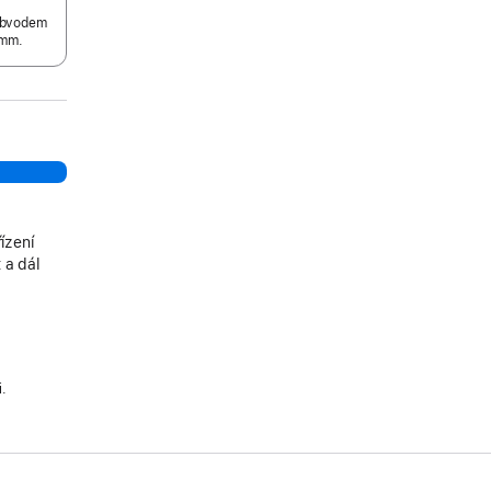
 obvodem
mm.
ízení
 a dál
i.