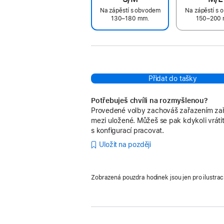
Na zápěstí s obvodem
Na zápěstí s
130–180 mm.
150–200 
Přidat do tašky
Potřebuješ chvíli na rozmyšlenou?
Provedené volby zachováš zařazením zař
mezi uložené. Můžeš se pak kdykoli vrátit
s konfigurací pracovat.
Uložit na později
Zobrazená pouzdra hodinek jsou jen pro ilustrac