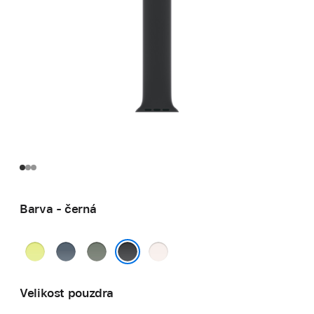
Barva - černá
neonově
ocelově
zelenošedá
světle
žlutá
modrá
ruměná
černá
Velikost pouzdra