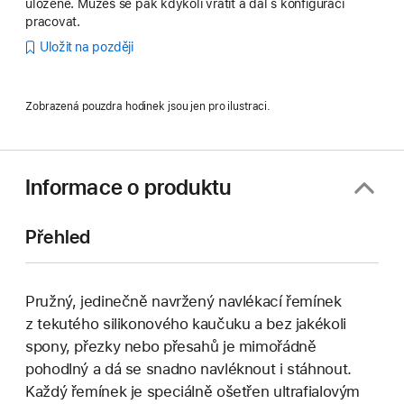
uložené. Můžeš se pak kdykoli vrátit a dál s konfigurací
pracovat.
Uložit na později
Zobrazená pouzdra hodinek jsou jen pro ilustraci.
Informace o produktu
Přehled
Pružný, jedinečně navržený navlékací řemínek
z tekutého silikonového kaučuku a bez jakékoli
spony, přezky nebo přesahů je mimořádně
pohodlný a dá se snadno navléknout i stáhnout.
Každý řemínek je speciálně ošetřen ultrafialovým