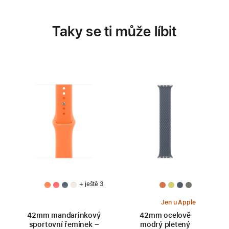
Taky se ti může líbit
+ ještě 3
Jen u Apple
42mm mandarinkový
42mm ocelově
sportovní řemínek –
modrý pletený