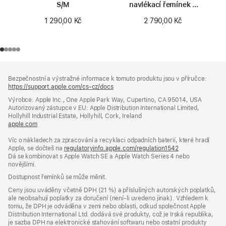
S/M
navlékací řemínek –
velikost 0
1 290,00 Kč
2 790,00 Kč
Zápatí
poznámky
Bezpečnostní a výstražné informace k tomuto produktu jsou v příručce:
https://support.apple.com/cs-cz/docs
(otevře
se
Výrobce: Apple Inc., One Apple Park Way, Cupertino, CA 95014, USA
v novém
Autorizovaný zástupce v EU: Apple Distribution International Limited,
okně)
Hollyhill Industrial Estate, Hollyhill, Cork, Ireland
apple.com
(otevře
se
Víc o nákladech za zpracování a recyklaci odpadních baterií, které hradí
v novém
Apple, se dočteš na
okně)
regulatoryinfo.apple.com/regulation1542
(otevře
Dá se kombinovat s Apple Watch SE a Apple Watch Series 4 nebo
se
novějšími.
v novém
okně)
Dostupnost řemínků se může měnit.
Ceny jsou uváděny včetně DPH (21 %) a příslušných autorských poplatků,
ale neobsahují poplatky za doručení (není-li uvedeno jinak). Vzhledem k
tomu, že DPH je odváděna v zemi nebo oblasti, odkud společnost Apple
Distribution International Ltd. dodává své produkty, což je Irská republika,
je sazba DPH na elektronické stahování softwaru nebo ostatní produkty