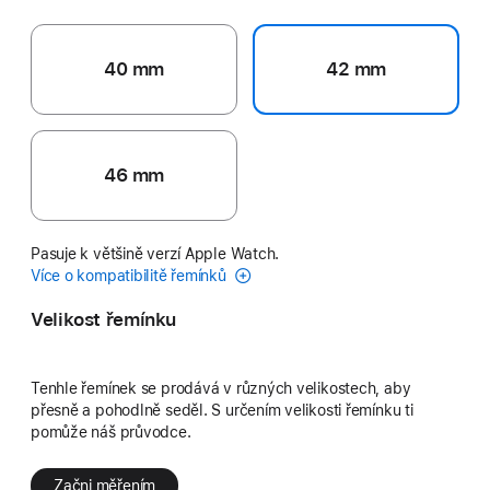
40 mm
42 mm
46 mm
Pasuje k většině verzí Apple Watch.
Více o kompatibilitě řemínků
Velikost řemínku
Tenhle řemínek se prodává v různých velikostech, aby
přesně a pohodlně seděl. S určením velikosti řemínku ti
pomůže náš průvodce.
Začni měřením