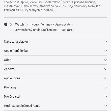
společnosti Apple, které jsou podle zákonů o dani z přidané hodnoty
klasifikovány jako služby, stanovena na 23 %. Objednávkový formulář
zobrazuje DPH vybraných produktů.
Watch
Koupit řemínek k Apple Watch
Apple
42mm černý navlékací řemínek – velikost 1
Nakupuj a objevuj
Apple Peněženka
Účet
Zábava
Apple Store
Pro firmy
Pro školství
Hodnoty společnosti Apple