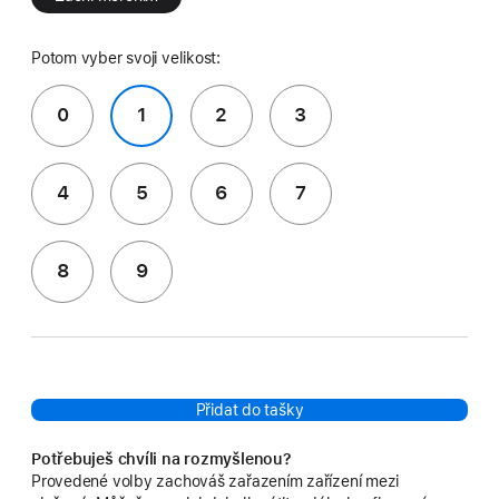
Potom vyber svoji velikost:
0
1
2
3
4
5
6
7
8
9
Přidat do tašky
Potřebuješ chvíli na rozmyšlenou?
Provedené volby zachováš zařazením zařízení mezi