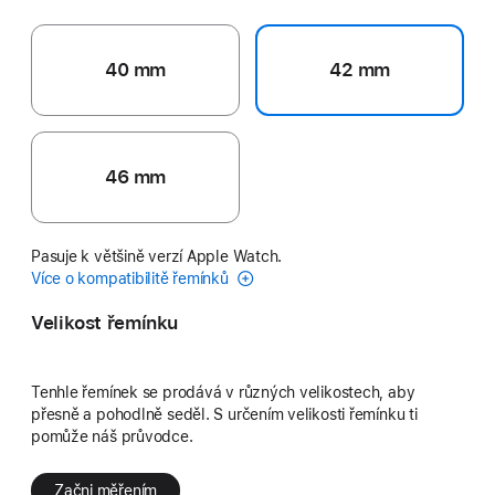
40 mm
42 mm
46 mm
Pasuje k většině verzí Apple Watch.
Více o kompatibilitě řemínků
Velikost řemínku
Tenhle řemínek se prodává v různých velikostech, aby
přesně a pohodlně seděl. S určením velikosti řemínku ti
pomůže náš průvodce.
Začni měřením