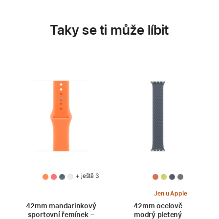
Taky se ti může líbit
+ ještě 3
Jen u Apple
42mm mandarinkový
42mm ocelově
sportovní řemínek –
modrý pletený