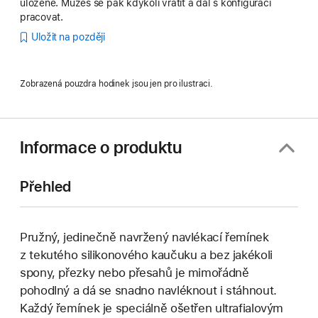
uložené. Můžeš se pak kdykoli vrátit a dál s konfigurací
pracovat.
Uložit na později
Zobrazená pouzdra hodinek jsou jen pro ilustraci.
Informace o produktu
Přehled
Pružný, jedinečně navržený navlékací řemínek
z tekutého silikonového kaučuku a bez jakékoli
spony, přezky nebo přesahů je mimořádně
pohodlný a dá se snadno navléknout i stáhnout.
Každý řemínek je speciálně ošetřen ultrafialovým