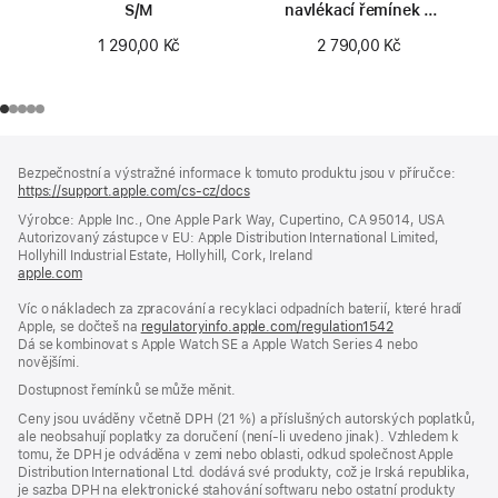
S/M
navlékací řemínek –
velikost 0
1 290,00 Kč
2 790,00 Kč
Zápatí
poznámky
Bezpečnostní a výstražné informace k tomuto produktu jsou v příručce:
https://support.apple.com/cs-cz/docs
(otevře
se
Výrobce: Apple Inc., One Apple Park Way, Cupertino, CA 95014, USA
v novém
Autorizovaný zástupce v EU: Apple Distribution International Limited,
okně)
Hollyhill Industrial Estate, Hollyhill, Cork, Ireland
apple.com
(otevře
se
Víc o nákladech za zpracování a recyklaci odpadních baterií, které hradí
v novém
Apple, se dočteš na
okně)
regulatoryinfo.apple.com/regulation1542
(otevře
Dá se kombinovat s Apple Watch SE a Apple Watch Series 4 nebo
se
novějšími.
v novém
okně)
Dostupnost řemínků se může měnit.
Ceny jsou uváděny včetně DPH (21 %) a příslušných autorských poplatků,
ale neobsahují poplatky za doručení (není-li uvedeno jinak). Vzhledem k
tomu, že DPH je odváděna v zemi nebo oblasti, odkud společnost Apple
Distribution International Ltd. dodává své produkty, což je Irská republika,
je sazba DPH na elektronické stahování softwaru nebo ostatní produkty