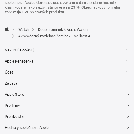
společnosti Apple, které jsou podle zákonů o dani z přidané hodnoty
klasifikovány jako služby, stanovena na 23 %. Objednávkový formulář
zobrazuje DPH vybraných produktů.
Watch
Koupit řemínek k Apple Watch
Apple
42mm černý navlékací řemínek – velikost 4
Nakupuj a objevuj
Apple Peněženka
Účet
Zábava
Apple Store
Pro firmy
Pro školství
Hodnoty společnosti Apple