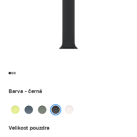
Barva - černá
neonově
ocelově
zelenošedá
světle
žlutá
modrá
ruměná
černá
Velikost pouzdra