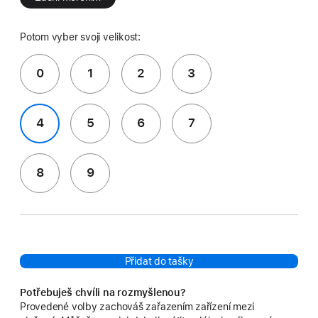
Potom vyber svoji velikost:
0
1
2
3
4
5
6
7
8
9
Přidat do tašky
Potřebuješ chvíli na rozmyšlenou?
Provedené volby zachováš zařazením zařízení mezi