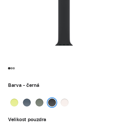
Barva - černá
neonově
ocelově
zelenošedá
světle
žlutá
modrá
ruměná
černá
Velikost pouzdra