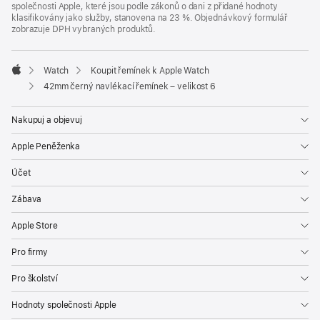
společnosti Apple, které jsou podle zákonů o dani z přidané hodnoty
klasifikovány jako služby, stanovena na 23 %. Objednávkový formulář
zobrazuje DPH vybraných produktů.
Watch
Koupit řemínek k Apple Watch
Apple
42mm černý navlékací řemínek – velikost 6
Nakupuj a objevuj
Apple Peněženka
Účet
Zábava
Apple Store
Pro firmy
Pro školství
Hodnoty společnosti Apple