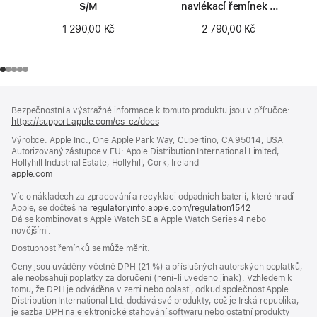
S/M
navlékací řemínek –
velikost 0
1 290,00 Kč
2 790,00 Kč
Zápatí
poznámky
Bezpečnostní a výstražné informace k tomuto produktu jsou v příručce:
https://support.apple.com/cs-cz/docs
(otevře
se
Výrobce: Apple Inc., One Apple Park Way, Cupertino, CA 95014, USA
v novém
Autorizovaný zástupce v EU: Apple Distribution International Limited,
okně)
Hollyhill Industrial Estate, Hollyhill, Cork, Ireland
apple.com
(otevře
se
Víc o nákladech za zpracování a recyklaci odpadních baterií, které hradí
v novém
Apple, se dočteš na
okně)
regulatoryinfo.apple.com/regulation1542
(otevře
Dá se kombinovat s Apple Watch SE a Apple Watch Series 4 nebo
se
novějšími.
v novém
okně)
Dostupnost řemínků se může měnit.
Ceny jsou uváděny včetně DPH (21 %) a příslušných autorských poplatků,
ale neobsahují poplatky za doručení (není-li uvedeno jinak). Vzhledem k
tomu, že DPH je odváděna v zemi nebo oblasti, odkud společnost Apple
Distribution International Ltd. dodává své produkty, což je Irská republika,
je sazba DPH na elektronické stahování softwaru nebo ostatní produkty