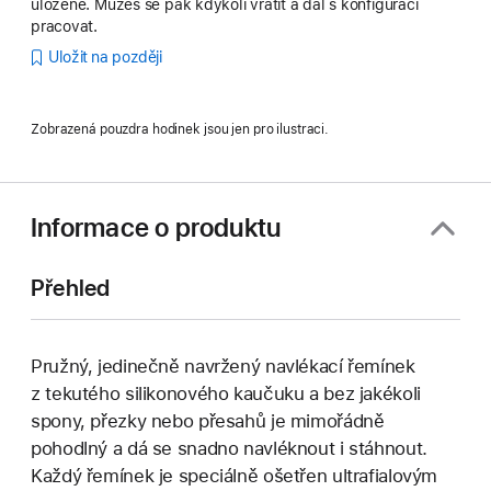
uložené. Můžeš se pak kdykoli vrátit a dál s konfigurací
pracovat.
Uložit na později
Zobrazená pouzdra hodinek jsou jen pro ilustraci.
Informace o produktu
Přehled
Pružný, jedinečně navržený navlékací řemínek
z tekutého silikonového kaučuku a bez jakékoli
spony, přezky nebo přesahů je mimořádně
pohodlný a dá se snadno navléknout i stáhnout.
Každý řemínek je speciálně ošetřen ultrafialovým