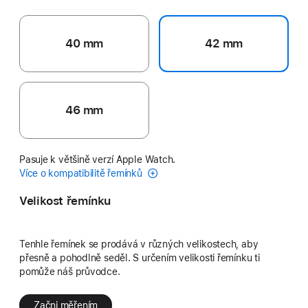
40 mm
42 mm
46 mm
Pasuje k většině verzí Apple Watch.
Více o kompatibilitě řemínků
Velikost řemínku
Tenhle řemínek se prodává v různých velikostech, aby
přesně a pohodlně seděl. S určením velikosti řemínku ti
pomůže náš průvodce.
Začni měřením