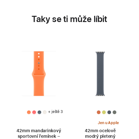
Taky se ti může líbit
+ ještě 3
Jen u Apple
42mm mandarinkový
42mm ocelově
sportovní řemínek –
modrý pletený