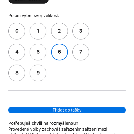
Potom vyber svoji velikost:
0
1
2
3
4
5
6
7
8
9
Přidat do tašky
Potřebuješ chvíli na rozmyšlenou?
Provedené volby zachováš zařazením zařízení mezi