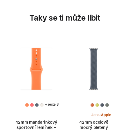
Taky se ti může líbit
+ ještě 3
Jen u Apple
42mm mandarinkový
42mm ocelově
sportovní řemínek –
modrý pletený