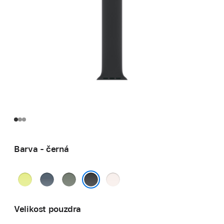
Barva - černá
neonově
ocelově
zelenošedá
světle
žlutá
modrá
ruměná
černá
Velikost pouzdra