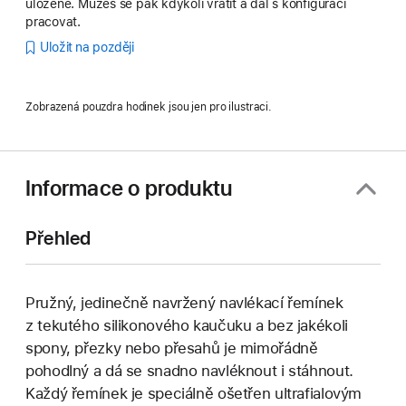
uložené. Můžeš se pak kdykoli vrátit a dál s konfigurací
pracovat.
Uložit na později
Zobrazená pouzdra hodinek jsou jen pro ilustraci.
Informace o produktu
Přehled
Pružný, jedinečně navržený navlékací řemínek
z tekutého silikonového kaučuku a bez jakékoli
spony, přezky nebo přesahů je mimořádně
pohodlný a dá se snadno navléknout i stáhnout.
Každý řemínek je speciálně ošetřen ultrafialovým