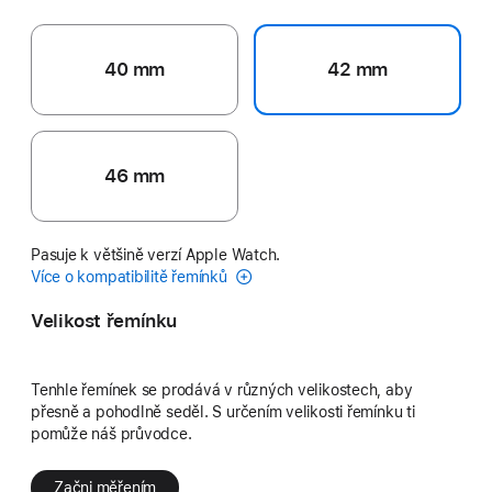
40 mm
42 mm
46 mm
Pasuje k většině verzí Apple Watch.
Více o kompatibilitě řemínků
Velikost řemínku
Tenhle řemínek se prodává v různých velikostech, aby
přesně a pohodlně seděl. S určením velikosti řemínku ti
pomůže náš průvodce.
Začni měřením