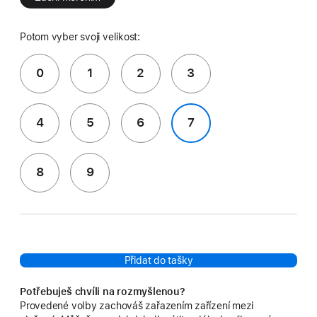
Potom vyber svoji velikost:
0
1
2
3
4
5
6
7
8
9
Přidat do tašky
Potřebuješ chvíli na rozmyšlenou?
Provedené volby zachováš zařazením zařízení mezi