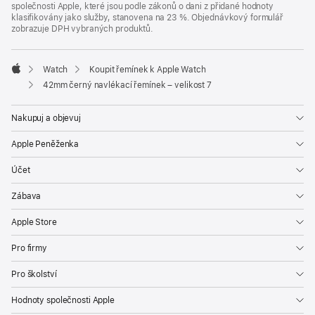
společnosti Apple, které jsou podle zákonů o dani z přidané hodnoty
klasifikovány jako služby, stanovena na 23 %. Objednávkový formulář
zobrazuje DPH vybraných produktů.
Watch
Koupit řemínek k Apple Watch
Apple
42mm černý navlékací řemínek – velikost 7
Nakupuj a objevuj
Apple Peněženka
Účet
Zábava
Apple Store
Pro firmy
Pro školství
Hodnoty společnosti Apple