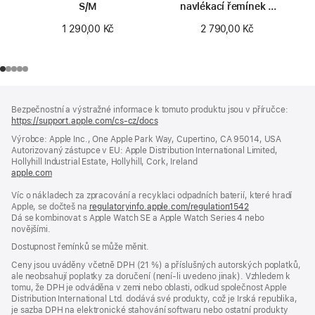
S/M
navlékací řemínek –
velikost 0
1 290,00 Kč
2 790,00 Kč
Zápatí
poznámky
Bezpečnostní a výstražné informace k tomuto produktu jsou v příručce:
https://support.apple.com/cs-cz/docs
(otevře
se
Výrobce: Apple Inc., One Apple Park Way, Cupertino, CA 95014, USA
v novém
Autorizovaný zástupce v EU: Apple Distribution International Limited,
okně)
Hollyhill Industrial Estate, Hollyhill, Cork, Ireland
apple.com
(otevře
se
Víc o nákladech za zpracování a recyklaci odpadních baterií, které hradí
v novém
Apple, se dočteš na
okně)
regulatoryinfo.apple.com/regulation1542
(otevře
Dá se kombinovat s Apple Watch SE a Apple Watch Series 4 nebo
se
novějšími.
v novém
okně)
Dostupnost řemínků se může měnit.
Ceny jsou uváděny včetně DPH (21 %) a příslušných autorských poplatků,
ale neobsahují poplatky za doručení (není-li uvedeno jinak). Vzhledem k
tomu, že DPH je odváděna v zemi nebo oblasti, odkud společnost Apple
Distribution International Ltd. dodává své produkty, což je Irská republika,
je sazba DPH na elektronické stahování softwaru nebo ostatní produkty